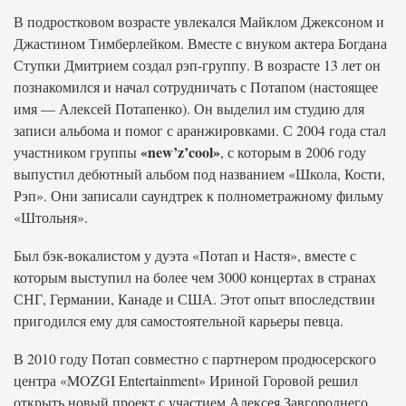
В подростковом возрасте увлекался Майклом Джексоном и
Джастином Тимберлейком. Вместе с внуком актера Богдана
Ступки Дмитрием создал рэп-группу. В возрасте 13 лет он
познакомился и начал сотрудничать с Потапом (настоящее
имя — Алексей Потапенко). Он выделил им студию для
записи альбома и помог с аранжировками. С 2004 года стал
«new’z’cool»
участником группы
, с которым в 2006 году
выпустил дебютный альбом под названием «Школа, Кости,
Рэп». Они записали саундтрек к полнометражному фильму
«Штольня».
Был бэк-вокалистом у дуэта «Потап и Настя», вместе с
которым выступил на более чем 3000 концертах в странах
СНГ, Германии, Канаде и США. Этот опыт впоследствии
пригодился ему для самостоятельной карьеры певца.
В 2010 году Потап совместно с партнером продюсерского
центра «MOZGI Entertainment» Ириной Горовой решил
открыть новый проект с участием Алексея Завгороднего.