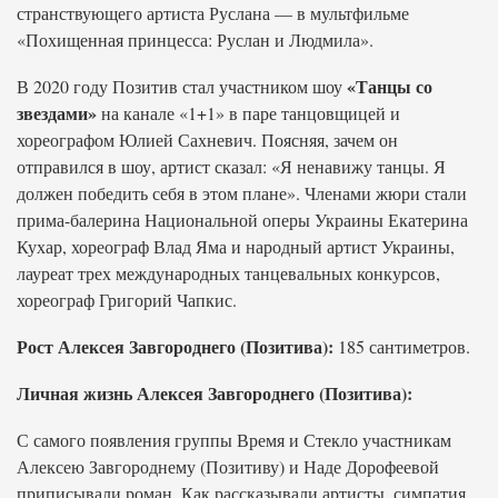
странствующего артиста Руслана — в мультфильме
«Похищенная принцесса: Руслан и Людмила».
«Танцы со
В 2020 году Позитив стал участником шоу
звездами»
на канале «1+1» в паре танцовщицей и
хореографом Юлией Сахневич. Поясняя, зачем он
отправился в шоу, артист сказал: «Я ненавижу танцы. Я
должен победить себя в этом плане». Членами жюри стали
прима-балерина Национальной оперы Украины Екатерина
Кухар, хореограф Влад Яма и народный артист Украины,
лауреат трех международных танцевальных конкурсов,
хореограф Григорий Чапкис.
Рост Алексея Завгороднего (Позитива):
185 сантиметров.
Личная жизнь Алексея Завгороднего (Позитива):
С самого появления группы Время и Стекло участникам
Алексею Завгороднему (Позитиву) и Наде Дорофеевой
приписывали роман. Как рассказывали артисты, симпатия