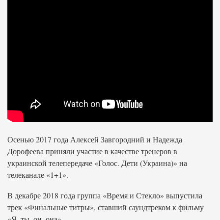
Осенью 2017 года Алексей Завгородний и Надежда
Дорофеева приняли участие в качестве тренеров в
украинской телепередаче «Голос. Дети (Украина)» на
телеканале «1+1».
В декабре 2018 года группа «Время и Стекло» выпустила
трек «Финальные титры», ставший саундтреком к фильму
«Я, ты, он, она».