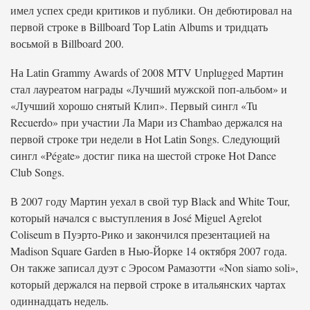
имел успех среди критиков и публики. Он дебютировал на
первой строке в Billboard Top Latin Albums и тридцать
восьмой в Billboard 200.
На Latin Grammy Awards of 2008 MTV Unplugged Мартин
стал лауреатом награды «Лучший мужской поп-альбом» и
«Лучший хорошо снятый Клип». Первый сингл «Tu
Recuerdo» при участии Ла Мари из Chambao держался на
первой строке три недели в Hot Latin Songs. Следующий
сингл «Pégate» достиг пика на шестой строке Hot Dance
Club Songs.
В 2007 году Мартин уехал в свой тур Black and White Tour,
который начался с выступления в José Miguel Agrelot
Coliseum в Пуэрто-Рико и закончился презентацией на
Madison Square Garden в Нью-Йорке 14 октября 2007 года.
Он также записал дуэт с Эросом Рамазотти «Non siamo soli»,
который держался на первой строке в итальянских чартах
одиннадцать недель.