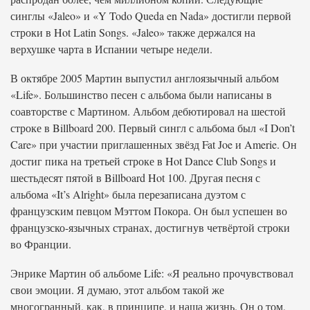
синглы «Jaleo» и «Y Todo Queda en Nada» достигли первой
строки в Hot Latin Songs. «Jaleo» также держался на
верхушке чарта в Испании четыре недели.
В октябре 2005 Мартин выпустил англоязычный альбом
«Life». Большинство песен с альбома были написаны в
соавторстве с Мартином. Альбом дебютировал на шестой
строке в Billboard 200. Первый сингл с альбома был «I Don’t
Care» при участии приглашенных звёзд Fat Joe и Amerie. Он
достиг пика на третьей строке в Hot Dance Club Songs и
шестьдесят пятой в Billboard Hot 100. Другая песня с
альбома «It’s Alright» была перезаписана дуэтом с
французским певцом Мэттом Покора. Он был успешен во
французско-язычных странах, достигнув четвёртой строки
во Франции.
Энрике Мартин об альбоме Life: «Я реально прочувствовал
свои эмоции. Я думаю, этот альбом такой же
многогранный, как, в принципе, и наша жизнь. Он о том,