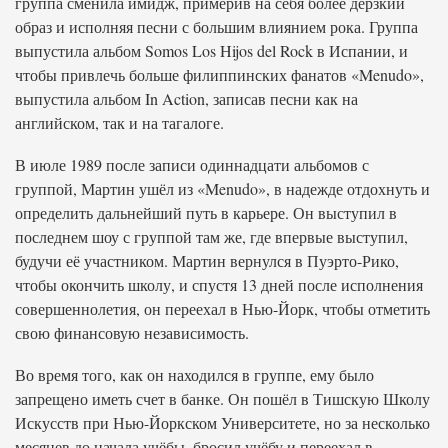
группа сменила имидж, примерив на себя более дерзкий
образ и исполняя песни с большим влиянием рока. Группа
выпустила альбом Somos Los Hijos del Rock в Испании, и
чтобы привлечь больше филиппинских фанатов «Menudo»,
выпустила альбом In Action, записав песни как на
английском, так и на тагалоге.
В июле 1989 после записи одиннадцати альбомов с
группой, Мартин ушёл из «Menudo», в надежде отдохнуть и
определить дальнейший путь в карьере. Он выступил в
последнем шоу с группой там же, где впервые выступил,
будучи её участником. Мартин вернулся в Пуэрто-Рико,
чтобы окончить школу, и спустя 13 дней после исполнения
совершеннолетия, он переехал в Нью-Йорк, чтобы отметить
свою финансовую независимость.
Во время того, как он находился в группе, ему было
запрещено иметь счет в банке. Он пошёл в Тишскую Школу
Искусств при Нью-Йоркском Университете, но за несколько
месяцев до начала учёбы, бросил учёбу и переехал в