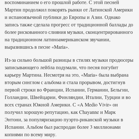
воспоминанием о его прошлой работе. С этой песней
Мартин продолжил покорять рынки от Латинской Америки
и испаноязычной публики до Европы и Азии. Однако
запись также сделала прогресс от традиционной баллады до
более рискованного слияния музыки, сконцентрированного
на традиционном латиноамериканском звучании,
выразившись в песне «Maria».
Из-за сильно большой разницы в стилях музыки продюсеры
записывающего лейбла подумали, что песня погубит
карьеру Мартина. Несмотря на это, «Maria» была выбрана
вторым синглом с альбома и стала прорывом, достигнув
первой строки во Франции, Испании, Германии, Бельгии,
Голландии, Швейцарии, Финляндии, Италии, Турции и во
всех странах Южной Америки. С «A Medio Vivir» он
получил хорошую репутацию, как Chayanne и Марк
Энтони, за популяризацию пуэрто-риканской музыки в
Испании. Альбом был распродан более 3 миллионами
копиями по всему миру.