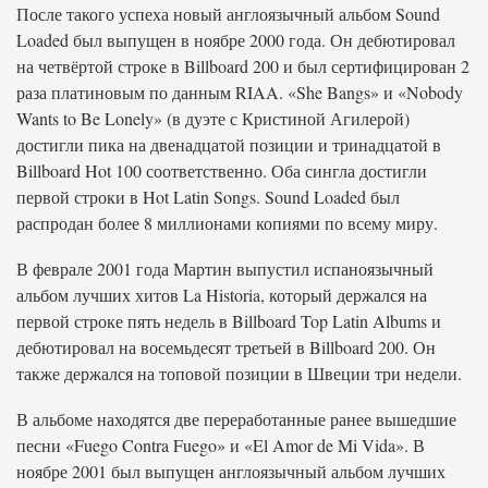
После такого успеха новый англоязычный альбом Sound
Loaded был выпущен в ноябре 2000 года. Он дебютировал
на четвёртой строке в Billboard 200 и был сертифицирован 2
раза платиновым по данным RIAA. «She Bangs» и «Nobody
Wants to Be Lonely» (в дуэте с Кристиной Агилерой)
достигли пика на двенадцатой позиции и тринадцатой в
Billboard Hot 100 соответственно. Оба сингла достигли
первой строки в Hot Latin Songs. Sound Loaded был
распродан более 8 миллионами копиями по всему миру.
В феврале 2001 года Мартин выпустил испаноязычный
альбом лучших хитов La Historia, который держался на
первой строке пять недель в Billboard Top Latin Albums и
дебютировал на восемьдесят третьей в Billboard 200. Он
также держался на топовой позиции в Швеции три недели.
В альбоме находятся две переработанные ранее вышедшие
песни «Fuego Contra Fuego» и «El Amor de Mi Vida». В
ноябре 2001 был выпущен англоязычный альбом лучших