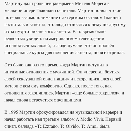
Мартину дали роль певца/бармена Мигеля Мореса в
мыльной опере Главный госпиталь. Мартин понял, что он
потерял взаимопонимание с актёрским составом Главный
госпиталь и заметил, что люди относятся к нему по-другому
из-за пуэрто-риканского акцента. В то время было
редкостью увидеть на американском телевидении
испаноязычных людей, и люди думали, что он прошёл
специальные курсы для появления акцента, но все отрицал.
Это было как раз то время, когда Мартин вступил в
интимные отношения с мужчиной. Он «перестал бояться
своей сексуальной ориентации» и вскоре признался своей
матери с кем ему комфортно. Однако, после того, как
отношения закончились, Мартин «еще больше закрылся», и
начал снова встречаться с женщинами.
В 1995 Мартин сфокусировался на музыкальной карьере и
начал работать над третьим альбом A Medio Vivir. Первый
сингл, баллада «Te Extraño, Te Olvido, Te Amo» была