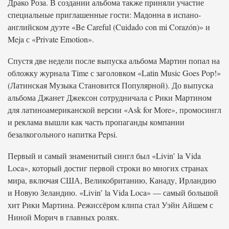
Драко Роза. В создании альбома также приняли участие
специальные приглашенные гости: Мадонна в испано-
английском дуэте «Be Careful (Cuidado con mi Corazón)» и
Meja с «Private Emotion».
Спустя две недели после выпуска альбома Мартин попал на
обложку журнала Time с заголовком «Latin Music Goes Pop!»
(Латинская Музыка Становится Популярной). До выпуска
альбома Джанет Джексон сотрудничала с Рики Мартином
для латиноамериканской версии «Ask for More», промосингл
и реклама вышли как часть пропаганды компании
безалкогольного напитка Pepsi.
Первый и самый знаменитый сингл был «Livin’ la Vida
Loca», который достиг первой строки во многих странах
мира, включая США, Великобританию, Канаду, Ирландию
и Новую Зеландию. «Livin’ la Vida Loca» — самый большой
хит Рики Мартина. Режиссёром клипа стал Уэйн Айшем с
Ниной Морич в главных ролях.