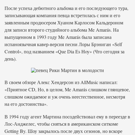
После успеха дебютного альбома и его последующего тура,
записывающая компания певца встретилась с ним и его
заявленным продюсером Хуаном Карлосом Кальдероном
для записи второго студийного альбома Me Amarás. На
выпущенном в 1993 году Me Amarás была записана
испаноязычная кавер-версия песни Лоры Брэниган «Self
Control», под названием «Que Dia Es Hoy» (Что сегодня за
день).
В своем обзоре Алекс Хендерсон из AllMusic написал:
«Приятное CD, Но, в целом, Me Amarás слишком глянцевое,
слишком ожидаемое и уж очень неестественное, несмотря
на его достоинства».
В 1994 году агент Мартина посодействовал ему в переезде в
Лос-Анджелес, чтобы сняться в американском ситкоме
Getting By. Шоу закрылось после двух сезонов, но вскоре