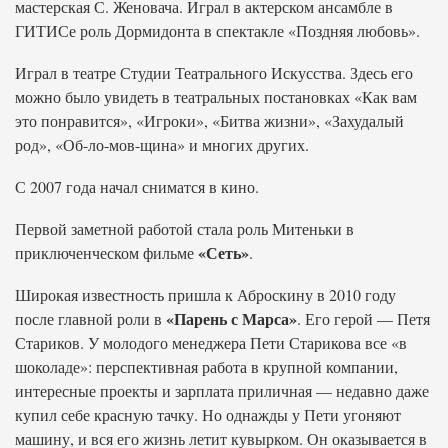
мастерская С. Женовача. Играл в актерском ансамбле в
ГИТИСе роль Дормидонта в спектакле «Поздняя любовь».
Играл в театре Студии Театрального Искусства. Здесь его
можно было увидеть в театральных постановках «Как вам
это понравится», «Игроки», «Битва жизни», «Захудалый
род», «Об-ло-мов-щина» и многих других.
С 2007 года начал сниматся в кино.
Первой заметной работой стала роль Митеньки в
«Сеть»
приключенческом фильме
.
Широкая известность пришла к Аброскину в 2010 году
«Парень с Марса»
после главной роли в
. Его герой — Петя
Стариков. У молодого менеджера Пети Старикова все «в
шоколаде»: перспективная работа в крупной компании,
интересные проекты и зарплата приличная — недавно даже
купил себе красную тачку. Но однажды у Пети угоняют
машину, и вся его жизнь летит кувырком. Он оказывается в