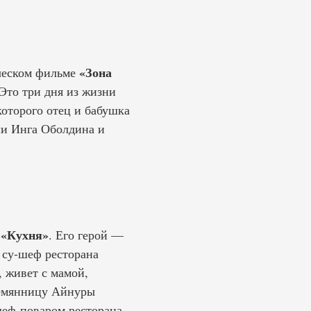
«Зона
ческом фильме
Это три дня из жизни
которого отец и бабушка
ли Инга Оболдина и
«Кухня»
С
. Его герой —
 су-шеф ресторана
 живет с мамой,
племянницу Айнуры
шеф-поваром ресторана