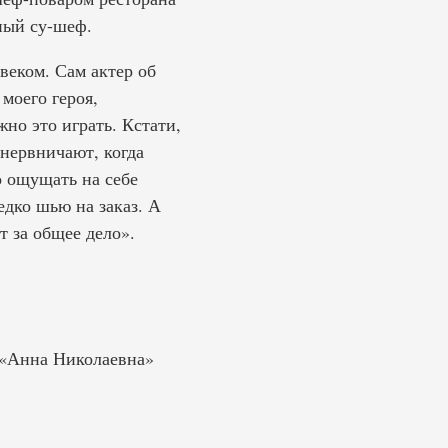
ный су-шеф.
веком. Сам актер об
 моего героя,
но это играть. Кстати,
 нервничают, когда
о ощущать на себе
едко шью на заказ. А
т за общее дело».
 «Анна Николаевна»