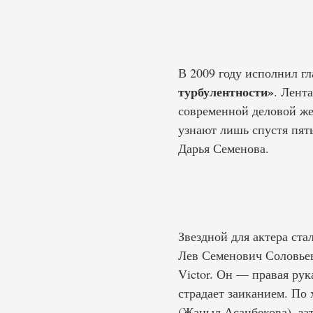
В 2009 году исполнил 
турбулентности»
. Лент
современной деловой же
узнают лишь спустя пят
Дарья Семенова.
Звездной для актера ст
Лев Семенович Соловьев
Victor. Он — правая ру
страдает заиканием. По
(Жаныл Асанбекова), за