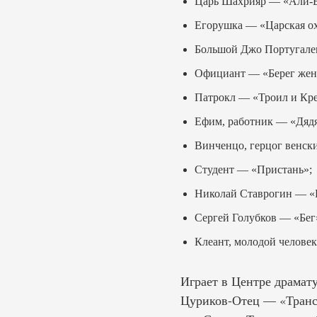
Царь Шахрияр — «Али-Ба
Егорушка — «Царская ох
Большой Джо Португалец
Официант — «Берег же
Патрокл — «Троил и Кре
Ефим, работник — «Дядя
Винченцо, герцог венски
Студент — «Пристань»;
Николай Ставрогин — «
Сергей Голубков — «Бег
Клеант, молодой челов
Играет в Центре драмат
Цуриков-Отец — «Транс