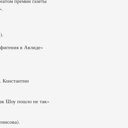
реатом премии газеты
».
).
Ифигения в Авлиде»
. Константин
ак Шоу пошло не так»
енисова).