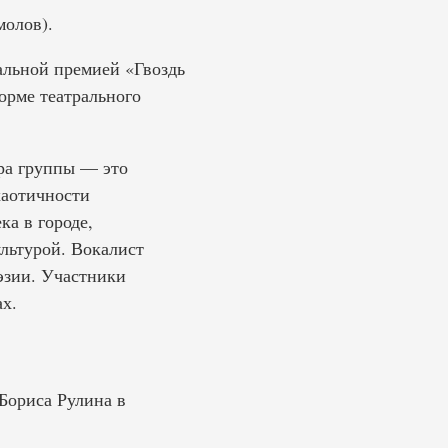
молов).
альной премией «Гвоздь
орме театрального
ра группы — это
хаотичности
а в городе,
ультурой. Вокалист
эзии. Участники
х.
 Бориса Рулина в