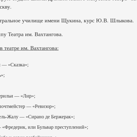
скву.
атральное училище имени Щукина, курс Ю.В. Шлыкова.
пу Театра им. Вахтангова.
 театре им. Вахтангова:
 — «Сказка»;
»;
ерильи — «Лир»;
очтмейстер — «Ревизор»;
ель-Жалу — «Сирано де Бержерак»;
— «Фредерик, или Бульвар преступлений»;