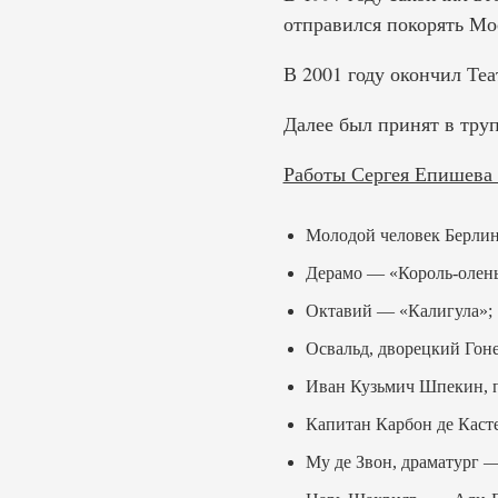
отправился покорять Мо
В 2001 году окончил Те
Далее был принят в труп
Работы Сергея Епишева в
Молодой человек Берлин
Дерамо — «Король-олень
Октавий — «Калигула»;
Освальд, дворецкий Гон
Иван Кузьмич Шпекин, п
Капитан Карбон де Каст
Му де Звон, драматург 