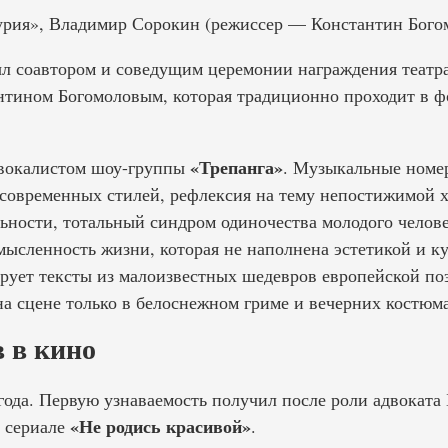
лурия», Владимир Сорокин (режиссер — Константин Бого
ыл соавтором и соведущим церемонии награждения театр
антином Богомоловым, которая традиционно проходит в ф
«Трепанга»
 вокалистом шоу-группы
. Музыкальные номе
 современных стилей, рефлексия на тему непостижимой 
ности, тотальный синдром одиночества молодого человек
мысленность жизни, которая не наполнена эстетикой и к
рует тексты из малоизвестных шедевров европейской по
на сцене только в белоснежном гриме и вечерних костюма
 в кино
года. Первую узнаваемость получил после роли адвоката
«Не родись красивой»
 сериале
.