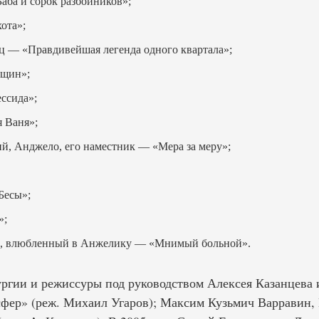
ба и сорок разбойников»;
ота»;
 — «Правдивейшая легенда одного квартала»;
нщин»;
ссида»;
 Ваня»;
й, Анджело, его наместник — «Мера за меру»;
Бесы»;
»;
ек, влюбленный в Анжелику — «Мнимый больной».
ургии и режиссуры под руководством Алексея Казанцева
фер» (реж. Михаил Угаров); Максим Кузьмич Варравин,