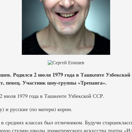
ев. Родился 2 июля 1979 года в Ташкенте Узбекской
нт, певец. Участник шоу-группы «Трепанга».
2 июля 1979 года в Ташкенте Узбекской ССР.
у) и русские (по матери) корни.
 в средних классах был отличником. Будучи старшеклассн
торую студию школы драматического искусства театра «И