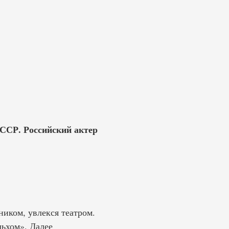
 ССР. Российский актер
иком, увлекся театром.
льхом». Далее