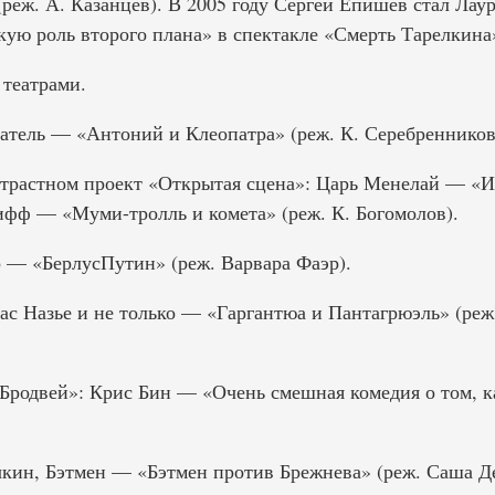
реж. А. Казанцев). В 2005 году Сергей Епишев стал Лау
ю роль второго плана» в спектакле «Смерть Тарелкина
 театрами.
тель — «Антоний и Клеопатра» (реж. К. Серебренников
Страстном проект «Открытая сцена»: Царь Менелай — «
нифф — «Муми-тролль и комета» (реж. К. Богомолов).
р — «БерлусПутин» (реж. Варвара Фаэр).
ас Назье и не только — «Гаргантюа и Пантагрюэль» (реж
родвей»: Крис Бин — «Очень смешная комедия о том, к
чкин, Бэтмен — «Бэтмен против Брежнева» (реж. Саша Д