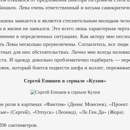
в Бишкек. Лева очень ответственный и весьма самокритич
шева заикается и является стеснительным молодым чело
а в жизни не заикался. Это всего лишь характерная черта
нение в определенных ситуациях. Как актеру мне неслож
ть Левы несколько преувеличены. Согласитесь, все люди
тных для них обстоятельствах. Лично мне всегда неловк
оста. И одежду довольно проблематично подбирать — нер
век, который боится подвести шефа и коллег, переживае
Сергей Епишев в сериале «Кухня»
е роли в картинах «Фантом» (Денис Моисеев), «Проект
ые» (Сергей), «Отпуск» (Леонид), «Ле.Ген.Да» (Жора).
06 сантиметров.