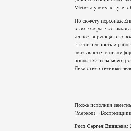
Victor и улетел к Гуле 
По сюжету персонаж Епи
этом говорил: «Я никогд
иллюстрирующая его вол
стеснительность и робос
оказываются в некомфор
внимание из-за моего р
Лева ответственный чело
Позже исполнил заметны
(Марков), «Беспринципн
Рост Сергея Епишева:
2