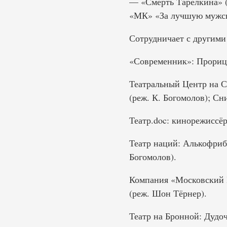
— «Смерть Тарелкина» (
«МК» «За лучшую мужску
Сотрудничает с другими
«Современник»: Прорица
Театральный Центр на 
(реж. К. Богомолов); С
Театр.doc: кинорежиссё
Театр наций: Алькофриб
Богомолов).
Компания «Московский Б
(реж. Шон Тёрнер).
Театр на Бронной: Дудо