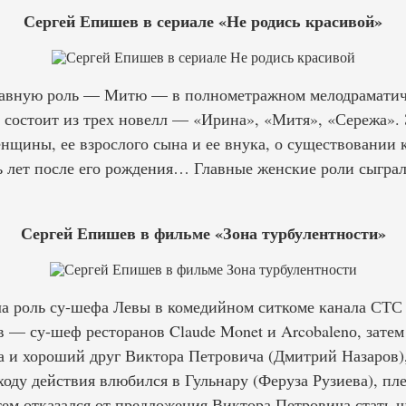
Сергей Епишев в сериале «Не родись красивой»
главную роль — Митю — в полнометражном мелодрамати
а состоит из трех новелл — «Ирина», «Митя», «Сережа». 
нщины, ее взрослого сына и ее внука, о существовании 
ь лет после его рождения… Главные женские роли сыгра
Сергей Епишев в фильме «Зона турбулентности»
ала роль су-шефа Левы в комедийном ситкоме канала СТ
 — су-шеф ресторанов Claude Monet и Arcobalenо, затем
ка и хороший друг Виктора Петровича (Дмитрий Назаров),
 ходу действия влюбился в Гульнару (Феруза Рузиева), 
тем отказался от предложения Виктора Петровича стать 