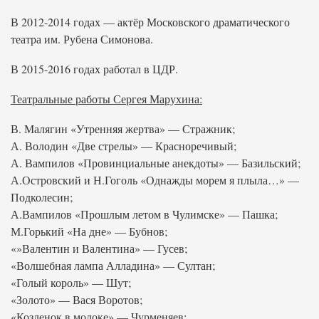
В 2012-2014 годах — актёр Московского драматического
театра им. Рубена Симонова.
В 2015-2016 годах работал в ЦДР.
Театральные работы Сергея Марухина:
В. Малягин «Утренняя жертва» — Стражник;
А. Володин «Две стрелы» — Красноречивый;
А. Вампилов «Провинциальные анекдоты» — Базильский;
А.Островский и Н.Гоголь «Однажды морем я плыла…» —
Подколесин;
А.Вампилов «Прошлым летом в Чулимске» — Пашка;
М.Горький «На дне» — Бубнов;
«»Валентин и Валентина» — Гусев;
«Волшебная лампа Алладина» — Султан;
«Голый король» — Шут;
«Золото» — Вася Воротов;
«Козленок в молоке» — Чурменяев;