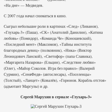
«На дне» — Медведев.
С 2007 года начал сниматься в кино.
Сыграл небольшие роли в картинах «След» (Ливанов),
«Глухарь-3» (Паша), «СК» (Анатолий Данилин), «Катина
любовь» (Помидор), «Команда Че» (Коношевский),
«Последний мент» (Максимов), «Тайны института
благородных девиц» (полковник), «Ника» (Виктор
Леонидович Ланской), «Светофор» (папа Славика),
«Маргарита Назарова» (Ельцин), «Следствие любви»
(Олег), «Майор Соколов. Игра без правил» (Валерий
Сурмин), «СеняФедя» (автослесарь), «Поселенцы»
(Толстый), «Ланцет» (Ковалёв), «Горюнов. Корабль отстоя»
(адъютант Маргулы) и др.
Сергей Марухин в сериале «Глухарь-3»