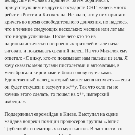
присутствующим из других государств СНГ: «Здесь много
ребят из России и Казахстана. Не знаю, что у них принято
кричать во время освободительного движения, но надеюсь,
что в течение следующих нескольких месяцев или лет мы
что-нибудь услышим». После чего кто-то из
националистически настроенных зрителей в зале начал
зиговать и показывать средний палец. На что Михалок ему
ответил: «Я вижу, кто-то показывает нам пальцы из зала. Я
хочу сказать: меня пугали пистолетами и автоматами, в
меня бросали кирпичами и били голову нунчаками.
Единственный палец, который может меня испугать — если
он будет откушен и засунут в ж**у. Так что если ты не
хочешь этого сделать, то пошел на х**, имперский
имбецил».
Поддерживал евромайдан в Киеве. Выступал на сцене
майдана вопреки позиции продюсеров группы «Ляпис
Трубецкой» и некоторых из музыкантов. В частности, со