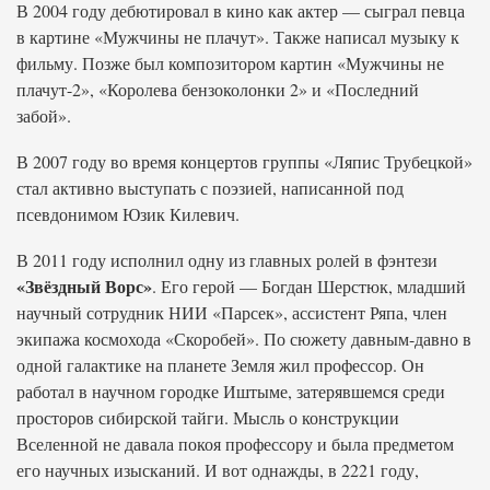
В 2004 году дебютировал в кино как актер — сыграл певца
в картине «Мужчины не плачут». Также написал музыку к
фильму. Позже был композитором картин «Мужчины не
плачут-2», «Королева бензоколонки 2» и «Последний
забой».
В 2007 году во время концертов группы «Ляпис Трубецкой»
стал активно выступать с поэзией, написанной под
псевдонимом Юзик Килевич.
В 2011 году исполнил одну из главных ролей в фэнтези
«Звёздный Ворс»
. Его герой — Богдан Шерстюк, младший
научный сотрудник НИИ «Парсек», ассистент Ряпа, член
экипажа космохода «Скоробей». По сюжету давным-давно в
одной галактике на планете Земля жил профессор. Он
работал в научном городке Иштыме, затерявшемся среди
просторов сибирской тайги. Мысль о конструкции
Вселенной не давала покоя профессору и была предметом
его научных изысканий. И вот однажды, в 2221 году,