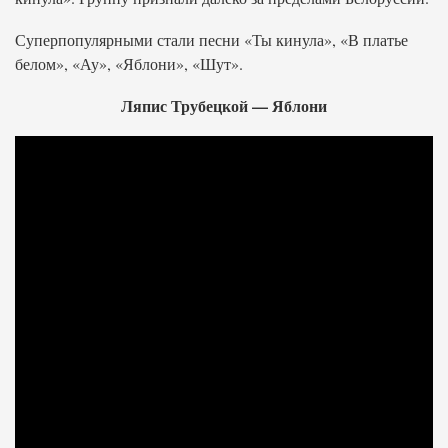
Суперпопулярными стали песни «Ты кинула», «В платье
белом», «Ау», «Яблони», «Шут».
Ляпис Трубецкой — Яблони