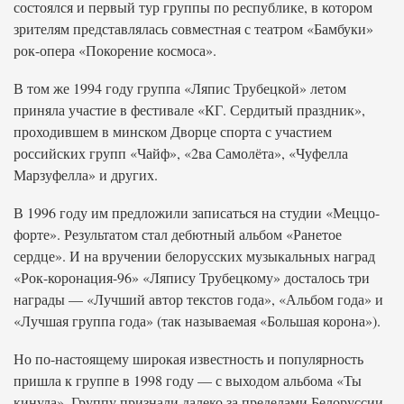
состоялся и первый тур группы по республике, в котором
зрителям представлялась совместная с театром «Бамбуки»
рок-опера «Покорение космоса».
В том же 1994 году группа «Ляпис Трубецкой» летом
приняла участие в фестивале «КГ. Сердитый праздник»,
проходившем в минском Дворце спорта с участием
российских групп «Чайф», «2ва Самолёта», «Чуфелла
Марзуфелла» и других.
В 1996 году им предложили записаться на студии «Меццо-
форте». Результатом стал дебютный альбом «Ранетое
сердце». И на вручении белорусских музыкальных наград
«Рок-коронация-96» «Ляпису Трубецкому» досталось три
награды — «Лучший автор текстов года», «Альбом года» и
«Лучшая группа года» (так называемая «Большая корона»).
Но по-настоящему широкая известность и популярность
пришла к группе в 1998 году — с выходом альбома «Ты
кинула». Группу признали далеко за пределами Белоруссии.