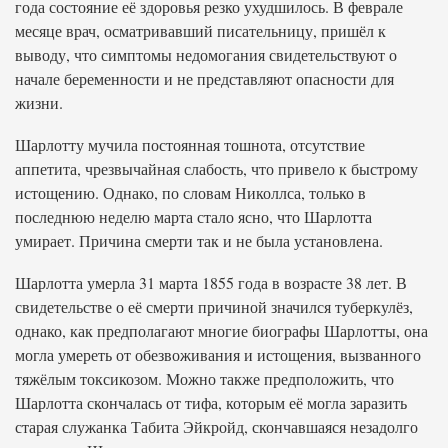
года состояние её здоровья резко ухудшилось. В феврале
месяце врач, осматривавший писательницу, пришёл к
выводу, что симптомы недомогания свидетельствуют о
начале беременности и не представляют опасности для
жизни.
Шарлотту мучила постоянная тошнота, отсутствие
аппетита, чрезвычайная слабость, что привело к быстрому
истощению. Однако, по словам Николлса, только в
последнюю неделю марта стало ясно, что Шарлотта
умирает. Причина смерти так и не была установлена.
Шарлотта умерла 31 марта 1855 года в возрасте 38 лет. В
свидетельстве о её смерти причиной значился туберкулёз,
однако, как предполагают многие биографы Шарлотты, она
могла умереть от обезвоживания и истощения, вызванного
тяжёлым токсикозом. Можно также предположить, что
Шарлотта скончалась от тифа, которым её могла заразить
старая служанка Табита Эйкройд, скончавшаяся незадолго