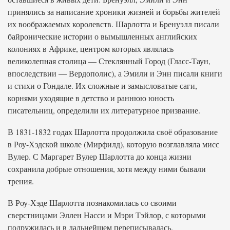
принялись за написание хроники жизней и борьбы жителей
их воображаемых королевств. Шарлотта и Бренуэлл писали
байронические истории о вымышленных английских
колониях в Африке, центром которых являлась
великолепная столица — Стеклянный Город (Гласс-Таун,
впоследствии — Вердополис), а Эмили и Энн писали книги
и стихи о Гондале. Их сложные и замысловатые саги,
корнями уходящие в детство и раннюю юность
писательниц, определили их литературное призвание.
В 1831-1832 годах Шарлотта продолжила своё образование
в Роу-Хэдской школе (Mирфилд), которую возглавляла мисс
Вулер. С Маргарет Вулер Шарлотта до конца жизни
сохранила добрые отношения, хотя между ними бывали
трения.
В Роу-Хэде Шарлотта познакомилась со своими
сверстницами Эллен Насси и Мэри Тэйлор, с которыми
подружилась и в дальнейшем переписывалась.