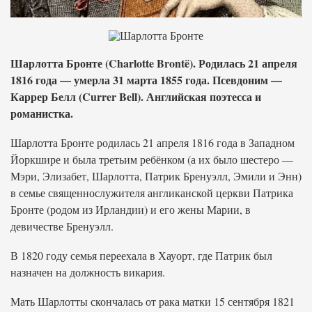
Шарлотта Бронте (Charlotte Brontë). Родилась 21 апреля
1816 года — умерла 31 марта 1855 года. Псевдоним —
Каррер Белл (Currer Bell). Английская поэтесса и
романистка.
Шарлотта Бронте родилась 21 апреля 1816 года в Западном
Йоркшире и была третьим ребёнком (а их было шестеро —
Мэри, Элизабет, Шарлотта, Патрик Бренуэлл, Эмили и Энн)
в семье священнослужителя англиканской церкви Патрика
Бронте (родом из Ирландии) и его жены Марии, в
девичестве Бренуэлл.
В 1820 году семья переехала в Хауорт, где Патрик был
назначен на должность викария.
Мать Шарлотты скончалась от рака матки 15 сентября 1821