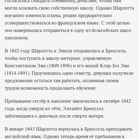
согласилась снабдить племянниц деньгами, чтобы они
могли основать свою собственную школу. Однако Шарлотта
внезапно изменила планы, решив предварительно
усовершенствоваться во французском языке. С этой целью
она намеревалась отправиться в одну из бельгийских школ-
пансионов.
В 1842 году Шарлотта и Эмили отправились в Брюссель,
чтобы поступить в школу-интернат, управляемую
Константином Эже (1809-1896) и его женой Клэр-Зоэ Эже
(1814-1891). Проучившись один семестр, девушки получили
предложение остаться там работать, оплачивая своим
трудом возможность продолжать обучение.
Пребывание сестёр в пансионе закончилось в октябре 1842
года, когда умерла их тётя, Элизабет Бренуэлл,
заботившаяся о девочках после смерти матери.
В январе 1843 Шарлотта вернулась в Брюссель преподавать
английский язык. Однако теперь время её пребывания в