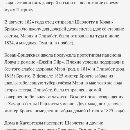
года, оставив пять дочерей и сына на воспитание своему
мужу Патрику.
В августе 1824 года отец отправил Шарлотту в Кован-
Бриджскую школу для дочерей духовенства (две её старшие
сестры, Мария и Элизабет, были отправлены туда в июле
1824, а младшая, Эмили, в ноябре).
Кован-Бриджская школа послужила прототипом пансиона
Ловуд в романе «Джейн Эйр». Плохие условия подорвали и
без того слабое здоровье Мэри (род. в 1814) и Элизабет (род.
1815) Бронте. В феврале 1825 мистер Бронте забрал из
школы заболевшую туберкулёзом Мэри; в мае того же года
вторая сестра, Элизабет, была отправлена домой,
совершенно больная от чахотки. Вскоре после возвращения
в Хауорт сёстры Шарлотты умерли. Двух младших девочек
мистер Бронте немедленно забрал домой (1 июня 1825 года).
Дома в Хауортском пасторате Шарлотта и другие
оставшиеся в живых дети: Бренуэлл, Эмили и Энн