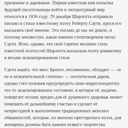
призвание и дарование. Первая известная нам попытка
будущей писательницы войти в литературный мир
относится к 1836 году. 29 декабря Шарлотта отправила
письмо и стихи известному поэту Роберту Саути, прося его
высказать своё мнение. Это письмо до нас не дошло, и
поэтому неизвестно, какие именно стихотворения читал
Саути. Ясно, однако, что своё горячее желание стать
известной поэтессой Шарлотта высказала поэту-романтику
в весьма экзальтированном стиле.
Саути нашёл, что мисс Бронте, несомненно, обладает — «и
не в незначительной степени» — поэтическим даром,
однако счёл нужным предупредить свою корреспондентку,
что то экзальтированное состояние, в которое её, видимо,
повергает поэзия, вредно для её душевного здоровья, может
помешать её дальнейшему счастью и сделает её
непригодной к выполнению традиционных женских
обязанностей, которые, по мнению престарелого поэта, для
женщины должны быть важнее всякого творчества.