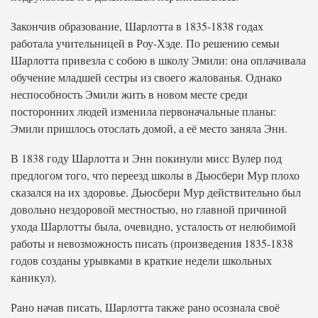
Закончив образование, Шарлотта в 1835-1838 годах
работала учительницей в Роу-Хэде. По решению семьи
Шарлотта привезла с собою в школу Эмили: она оплачивала
обучение младшей сестры из своего жалованья. Однако
неспособность Эмили жить в новом месте среди
посторонних людей изменила первоначальные планы:
Эмили пришлось отослать домой, а её место заняла Энн.
В 1838 году Шарлотта и Энн покинули мисс Вулер под
предлогом того, что переезд школы в Дьюсбери Мур плохо
сказался на их здоровье. Дьюсбери Мур действительно был
довольно нездоровой местностью, но главной причиной
ухода Шарлотты была, очевидно, усталость от нелюбимой
работы и невозможность писать (произведения 1835-1838
годов созданы урывками в краткие недели школьных
каникул).
Рано начав писать, Шарлотта также рано осознала своё