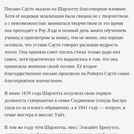
Письмо Саути оказало на Шарлотту благотворное влияние.
Хотя её видимая экзальтация была связана не с творчеством,
а с невозможностью заниматься творчеством (в это время
она преподаёт в Роу-Хэде и полный день занята обучением
учениц и присмотром за ними), тем не менее, она хорошо
осознала, что устами Саути говорит расхожая мудрость
эпохи. Она приняла совет писать стихи только ради них
самих, хотя практически это выразилось в том, что она
принизила значение своей поэзии. Её второе
благодарственное письмо произвело на Роберта Саути самое
благоприятное впечатление.
В июне 1839 года Шарлотта получила свою первую
должность гувернантки в семье Сиджвиков (откуда быстро
ушла из-за плохого обращения), а в 1841 году — вторую, в
семье мистера и миссис Уайт.
В том же году тётя Шарлотты, мисс Элизабет Бренуэлл,