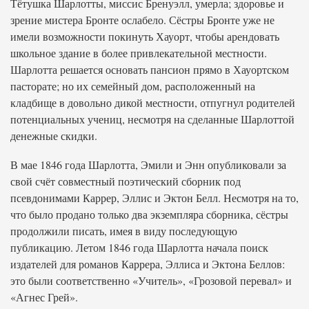
Тётушка Шарлотты, миссис Бренуэлл, умерла; здоровье и
зрение мистера Бронте ослабело. Сёстры Бронте уже не
имели возможности покинуть Хауорт, чтобы арендовать
школьное здание в более привлекательной местности.
Шарлотта решается основать пансион прямо в Хауортском
пасторате; но их семейный дом, расположенный на
кладбище в довольно дикой местности, отпугнул родителей
потенциальных учениц, несмотря на сделанные Шарлоттой
денежные скидки.
В мае 1846 года Шарлотта, Эмили и Энн опубликовали за
свой счёт совместный поэтический сборник под
псевдонимами Каррер, Эллис и Эктон Белл. Несмотря на то,
что было продано только два экземпляра сборника, сёстры
продолжили писать, имея в виду последующую
публикацию. Летом 1846 года Шарлотта начала поиск
издателей для романов Каррера, Эллиса и Эктона Беллов:
это были соответственно «Учитель», «Грозовой перевал» и
«Агнес Грей».