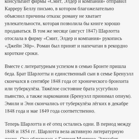
консультант фирмы «Смит, Элдер и компания» отправил
Карреру Беллу письмо, в котором благожелательно
объяснил причины отказа: роману не хватает
увлекательности, которая позволила бы книге хорошо
продаваться. В том же месяце (август 1847) Шарлотта
отослала в фирму «Смит, Элдер и компания» рукопись
«Джейн Эйр». Роман был принят и напечатан в рекордно
короткие сроки.
Вместе с литературным успехом в семью Бронте пришла
беда. Брат Шарлотты и единственный сын в семье Бренуэлл
скончался в сентябре 1848 года от хронического бронхита
или туберкулёза. Тяжёлое состояние брата усугубило
пьянство, а также наркомания (Бренуэлл принимал опиум).
Эмили и Энн скончались от туберкулёза лёгких в декабре
1848 года и мае 1849 года соответственно.
Теперь Шарлотта и её отец остались одни. В период между
1848 и 1854 гг. Шарлотта вела активную литературную
жизнь. Она сблизилась с Гарриет Мартино, Элизабет