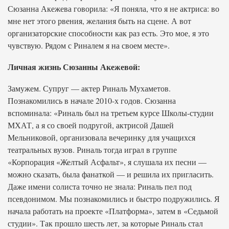
Сюзанна Акежева говорила: «Я поняла, что я не актриса: во
мне нет этого рвения, желания быть на сцене. А вот
организаторские способности как раз есть. Это мое, я это
чувствую. Рядом с Риналем я на своем месте».
Личная жизнь Сюзанны Акежевой:
Замужем. Супруг — актер Риналь Мухаметов.
Познакомились в начале 2010-х годов. Сюзанна
вспоминала: «Риналь был на третьем курсе Школы-студии
МХАТ, а я со своей подругой, актрисой Дашей
Мельниковой, организовала вечеринку для учащихся
театральных вузов. Риналь тогда играл в группе
«Корпорация «Желтый Асфальт», я слушала их песни —
можно сказать, была фанаткой — и решила их пригласить.
Даже имени солиста точно не знала: Риналь пел под
псевдонимом. Мы познакомились и быстро подружились. Я
начала работать на проекте «Платформа», затем в «Седьмой
студии». Так прошло шесть лет, за которые Риналь стал