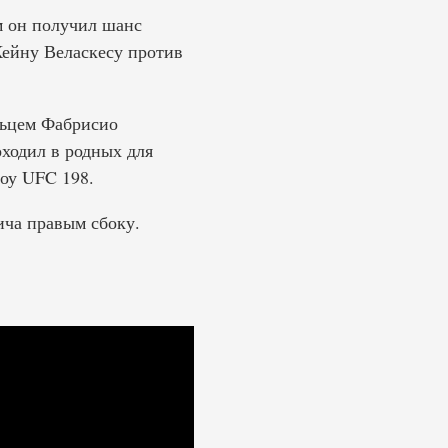
м он получил шанс
Кейну Веласкесу против
льцем Фабрисио
оходил в родных для
оу UFC 198.
ича правым сбоку.