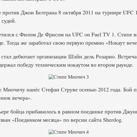
 против Джои Белтрана 8 октября 2011 на турнире UFC 
судей.
ретился с Филом Де Фрисом на UFC on Fuel TV 1. Стипе в
е. Тогда же заработал свою первую премию «Нокаут вече
тал дебютант организации Шэйн дель Розарио. Встреча 
держал победу техническим нокаутом во втором раунде.
 Миочичу нанёс Стефан Струве осенью 2012 года. Бой п
нок вечера».
ьере бойца прибавилось в равном поединке против Джун
зван «Поединком месяца» по версии сайта Sherdog.