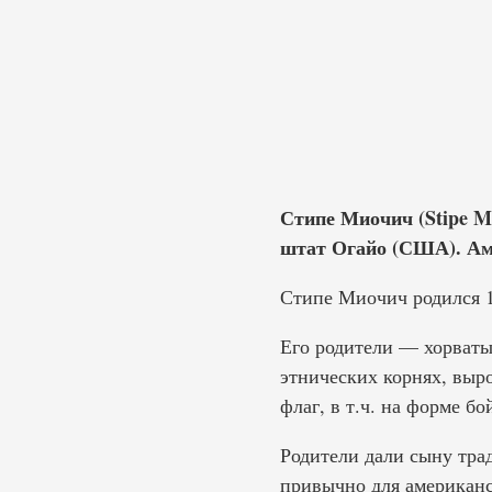
Стипе Миочич (Stipe Mio
штат Огайо (США). Ам
Стипе Миочич родился 19
Его родители — хорваты
этнических корнях, выро
флаг, в т.ч. на форме бо
Родители дали сыну тра
привычно для американс