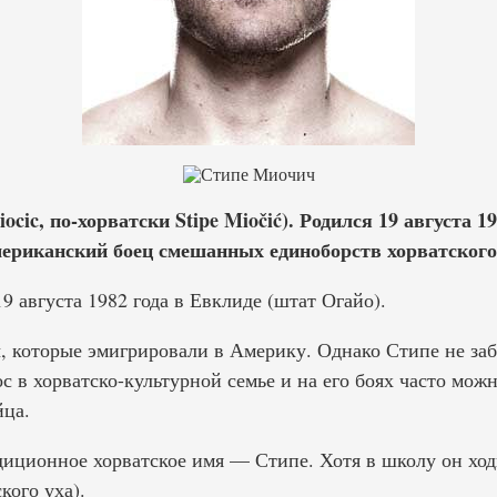
cic, по-хорватски Stipe Miočić). Родился 19 августа 1
ериканский боец смешанных единоборств хорватского
 августа 1982 года в Евклиде (штат Огайо).
, которые эмигрировали в Америку. Однако Стипе не заб
с в хорватско-культурной семье и на его боях часто мож
йца.
диционное хорватское имя — Стипе. Хотя в школу он ход
кого уха).