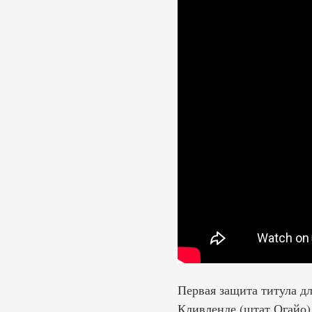
Первая защита титула д
Кливленде (штат Огайо)