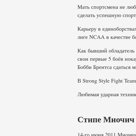
Мать спортсмена не люби
сделать успешную спорт
Карьеру в единоборства
лиге NCAA в качестве б
Как бывший обладатель
свои первые 5 боёв нок
Бобби Брентса сдаться 
В Strong Style Fight T
Любимая ударная техник
Стипе Миочич
14-го июня 2011 Миочич