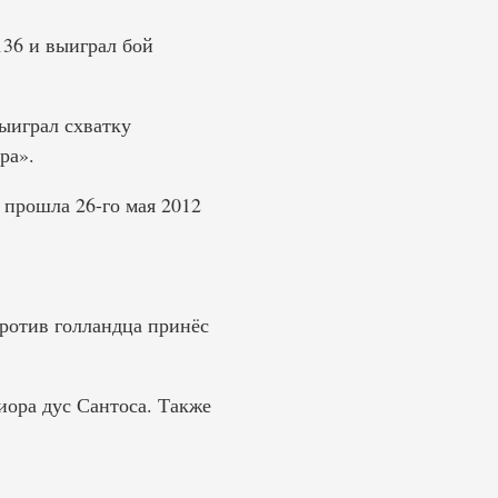
136 и выиграл бой
ыиграл схватку
ра».
прошла 26-го мая 2012
ротив голландца принёс
иора дус Сантоса. Также