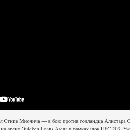
ля Стипе Миочича — в бою против голландца Алистара О
 на арене Quicken Loans Arena в рамках шоу UFC 203. Уж