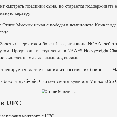
т смотреть поединки сына, но старается поддерживать е
ивную карьеру.
х Стипе Миочич начал с победы в чемпионате Кливленда 
орца.
 Золотых Перчаток и борец 1-го дивизиона NCAA, дебю
аутом. Продолжил выступления в NAAFS Heavyweight Cham
многочисленными сильными лоукиками.
eam тренируется вместе с одним из российских бойцов —
а бокс и муай-тай. Считает своим кумиром Мирко «Cro
 в UFC
 заключил контракт с UFC.