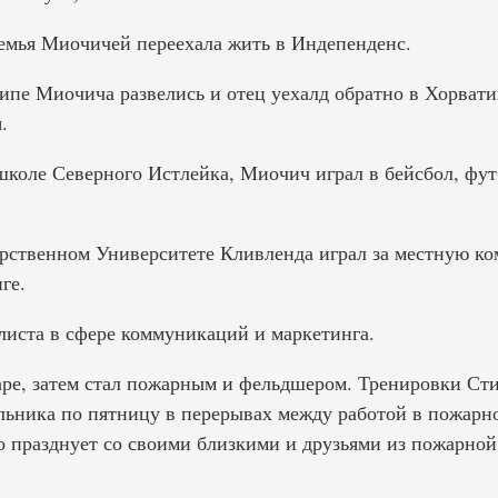
семья Миочичей переехала жить в Индепенденс.
типе Миочича развелись и отец уехалд обратно в Хорват
.
 школе Северного Истлейка, Миочич играл в бейсбол, фут
арственном Университете Кливленда играл за местную к
ге.
иста в сфере коммуникаций и маркетинга.
аре, затем стал пожарным и фельдшером. Тренировки С
ельника по пятницу в перерывах между работой в пожарн
 празднует со своими близкими и друзьями из пожарной 