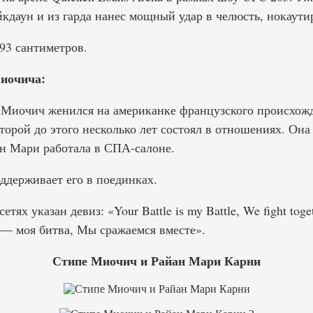
йкдаун и из гарда нанес мощный удар в челюсть, нокаути
93 сантиметров.
иочича:
 Миочич женился на американке французского происхож
оторой до этого несколько лет состоял в отношениях. Она
н Мари работала в СПА-салоне.
ддерживает его в поединках.
тях указан девиз: «Your Battle is my Battle, We fight toge
 — моя битва, Мы сражаемся вместе».
Стипе Миочич и Райан Мари Карни