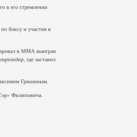
го в его стремлении
по боксу и участия в
тировал в ММА выиграв
pionship, где заставил
 Максимом Гришиным.
 Cop» Филиповича.