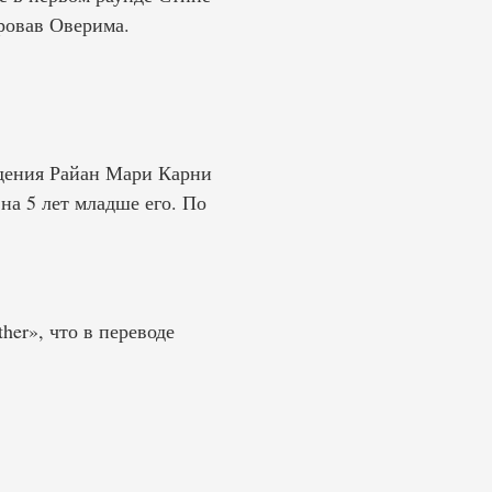
ровав Оверима.
дения Райан Мари Карни
 на 5 лет младше его. По
ther», что в переводе