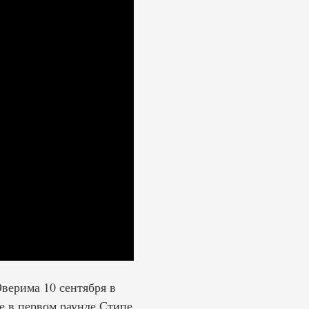
верима 10 сентября в
е в первом раунде Стипе