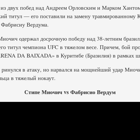
и из двух побед над Андреем Орловским и Марком Ханто
кий титул — его поставили на замену травмированному 
 Фабрисиу Вердума.
 Миочич одержал досрочную победу над 38-летним брази
его титул чемпиона UFC в тяжелом весе. Причем, бой пр
ARENA DA BAIXADA» в Куритибе (Бразилия) в рамках ш
 ринулся в атаку, но нарвался на мощнейший удар Миоч
ьца в тяжелый нокаут.
Стипе Миочич vs Фабрисио Вердум