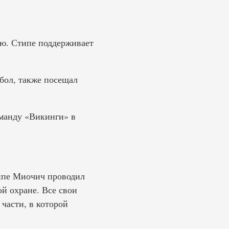
ию. Стипе поддерживает
бол, также посещал
оманду «Викинги» в
типе Миочич проводил
ой охране. Все свои
части, в которой