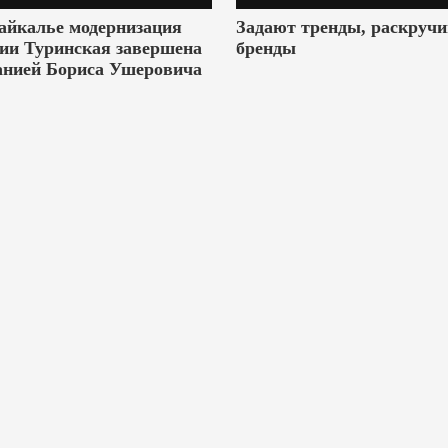
айкалье модернизация
Задают тренды, раскруч
ии Туринская завершена
бренды
анией Бориса Ушеровича