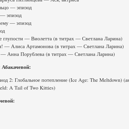
льцо — эпизод
 — эпизод
шему — эпизод
од
 глупости — Виолетта (в титрах — Светлана Ларина)
! — Алиса Артамонова (в титрах — Светлана Ларина)
 — Анна Порублева (в титрах — Светлана Ларина)
 Абакачевой:
од 2: Глобальное потепление (Ice Age: The Meltdown) (
d: A Tail of Two Kitties)
чевой: