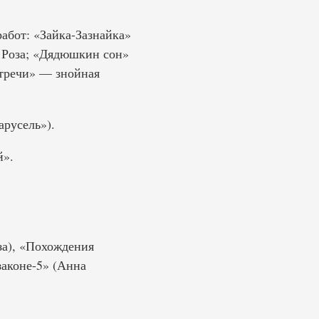
работ: «Зайка-Зазнайка»
 Роза; «Дядюшкин сон»
тречи» — знойная
арусель»).
й».
за), «Похождения
законе-5» (Анна