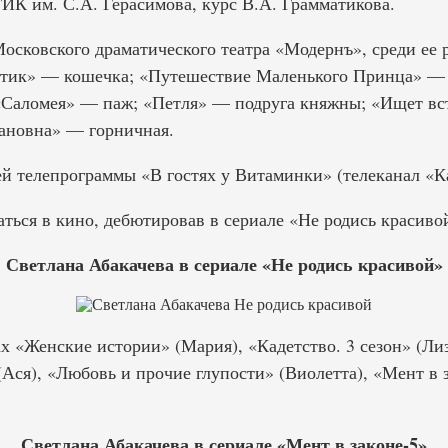
ИК им. С.А. Герасимова, курс В.А. Грамматикова.
осковского драматического театра «Модернъ», среди ее 
стик» — кошечка; «Путешествие Маленького Принца» —
«Саломея» — паж; «Петля» — подруга княжны; «Ищет вс
ановна» — горничная.
ей телепрограммы «В гостях у Витаминки» (телеканал «К
аться в кино, дебютировав в сериале «Не родись красиво
Светлана Абакачева в сериале «Не родись красивой»
х «Женские истории» (Мария), «Кадетство. 3 сезон» (Ли
Ася), «Любовь и прочие глупости» (Виолетта), «Мент в 
Светлана Абакачева в сериале «Мент в законе-5»