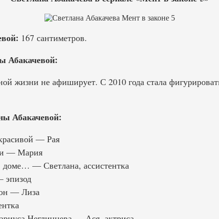
евой:
167 сантиметров.
ы Абакачевой:
ной жизни не афиширует. С 2010 года стала фигурироват
ы Абакачевой:
красивой — Рая
ии — Мария
 доме… — Светлана, ассистентка
— эпизод
зон — Лиза
ентка
ариуса Неглинцева — Ася, актриса