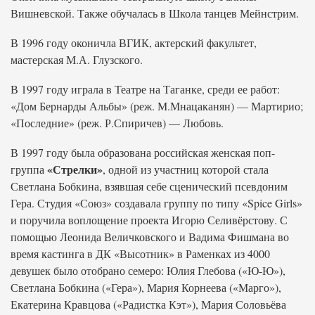
Вишневской. Также обучалась в Школа танцев Мейнстрим.
В 1996 году оконичла ВГИК, актерский факультет,
мастерская М.А. Глузского.
В 1997 году играла в Театре на Таганке, среди ее работ:
«Дом Бернарды Альбы» (реж. М.Мнацаканян) — Мартирио;
«Последние» (реж. Р.Спиричев) — Любовь.
В 1997 году была образована российская женская поп-
«Стрелки»
группа
, одной из участниц которой стала
Светлана Бобкина, взявшая себе сценический псевдоним
Гера. Студия «Союз» создавала группу по типу «Spice Girls»
и поручила воплощение проекта Игорю Селивёрстову. С
помощью Леонида Величковского и Вадима Фишмана во
время кастинга в ДК «Высотник» в Раменках из 4000
девушек было отобрано семеро: Юлия Глебова («Ю-Ю»),
Светлана Бобкина («Гера»), Мария Корнеева («Марго»),
Екатерина Кравцова («Радистка Кэт»), Мария Соловьёва