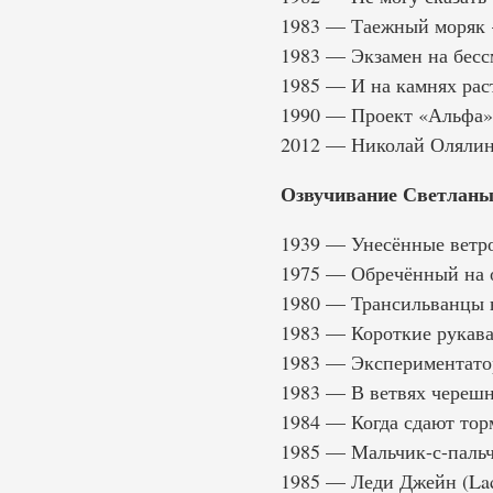
1983 — Таежный моряк 
1983 — Экзамен на бесс
1985 — И на камнях раст
1990 — Проект «Альфа»
2012 — Николай Олялин.
Озвучивание Светланы
1939 — Унесённые ветро
1975 — Обречённый 
1980 — Трансильванцы на 
1983 — Короткие рукава
1983 — Экспериментатор 
1983 — В ветвях черешни
1984 — Когда сдают торм
1985 — Мальчик-с-пальчи
1985 — Леди Джейн (Lad