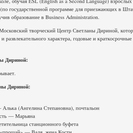
ле, обучая ESL (English as a Second Language) взрослых 
ol (по государственной программе для приезжающих в Шт
чив образование в Business Administration.
т Московский творческий Центр Светланы Дириной, кото
 и развлекательного характера, годовые и краткосрочны
ы Дириной:
ывает.
ны Дириной:
 Алька (Ангелина Степановна), почтальон
есть — Марьяна
тительница станционного буфета
 «прощай» — Валя, жена Кости