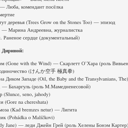
— Люба, комендант посёлка
мертие
ут деревья (Trees Grow on the Stones Too) — эпизод
 — Марина Андреевна, журналистка
 Раненое сердце (документальный)
 Дириной:
м (Gone with the Wind) — Скарлетт О’Хара (роль Вивье
на одиночество (けんか空手 極真拳)
Диком Западе (Oil, the Baby and the Transylvanians, The
 — Бахаргуль (роль М.Мамедненесовой)
(Slunce, seno, jahody)
 (Gore na chereshata)
оза (Kad bremzes netur) — Лигита
к (Pohádka o Malíčkovi)
y Jane) — леди Джейн Грей (роль Хелены Бонэм Картер