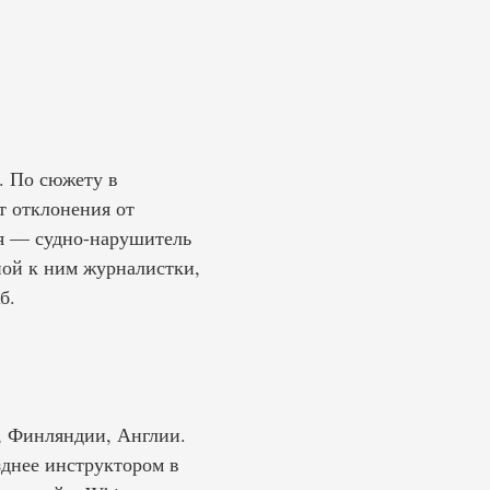
. По сюжету в
т отклонения от
ся — судно-нарушитель
ной к ним журналистки,
б.
и, Финляндии, Англии.
зднее инструктором в