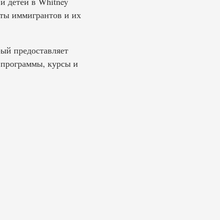
и детей в Whitney
аты иммигрантов и их
рый предоставляет
е программы, курсы и