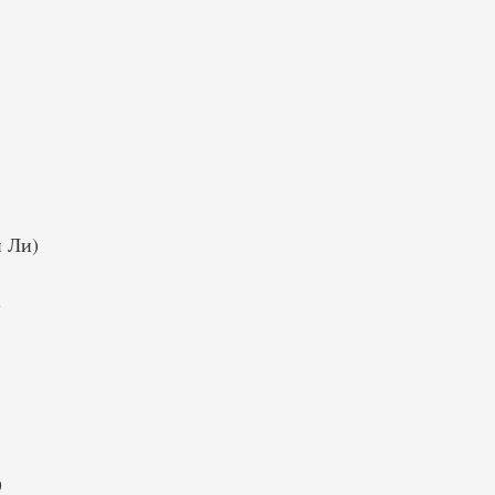
н Ли)
)
)