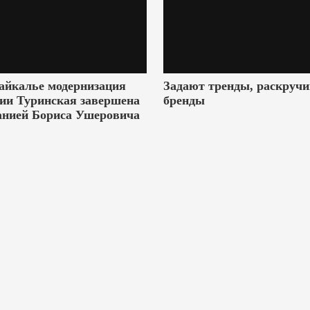
айкалье модернизация
Задают тренды, раскруч
ии Туринская завершена
бренды
анией Бориса Ушеровича