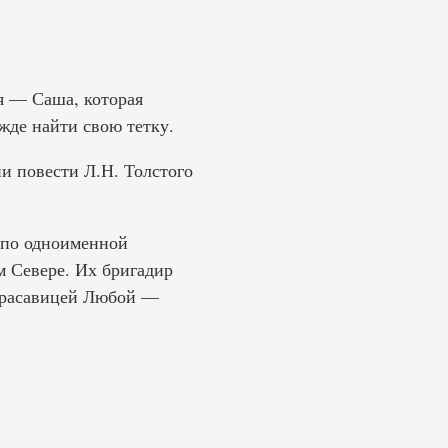
ня — Саша, которая
жде найти свою тетку.
 повести Л.Н. Толстого
по одноименной
м Севере. Их бригадир
 красавицей Любой —