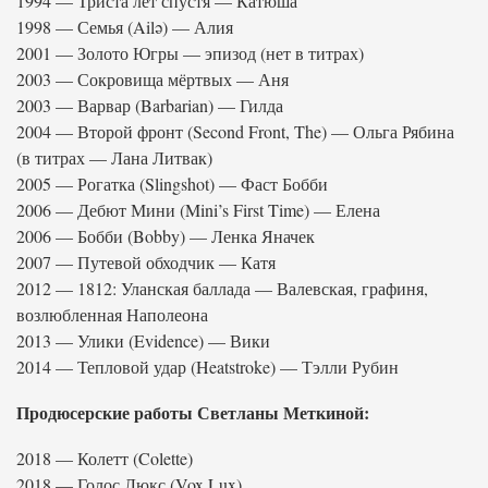
1994 — Триста лет спустя — Катюша
1998 — Семья (Ailə) — Алия
2001 — Золото Югры — эпизод (нет в титрах)
2003 — Сокровища мёртвых — Аня
2003 — Варвар (Barbarian) — Гилда
2004 — Второй фронт (Second Front, The) — Ольга Рябина
(в титрах — Лана Литвак)
2005 — Рогатка (Slingshot) — Фаст Бобби
2006 — Дебют Мини (Mini’s First Time) — Елена
2006 — Бобби (Bobby) — Ленка Яначек
2007 — Путевой обходчик — Катя
2012 — 1812: Уланская баллада — Валевская, графиня,
возлюбленная Наполеона
2013 — Улики (Evidence) — Вики
2014 — Тепловой удар (Heatstroke) — Тэлли Рубин
Продюсерские работы Светланы Меткиной:
2018 — Колетт (Colette)
2018 — Голос Люкс (Vox Lux)