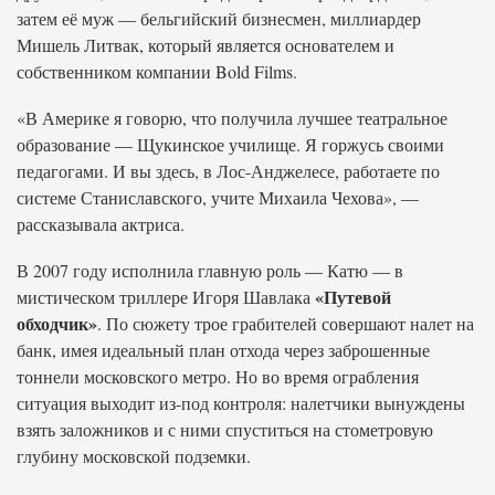
затем её муж — бельгийский бизнесмен, миллиардер
Мишель Литвак, который является основателем и
собственником компании Bold Films.
«В Америке я говорю, что получила лучшее театральное
образование — Щукинское училище. Я горжусь своими
педагогами. И вы здесь, в Лос-Анджелесе, работаете по
системе Станиславского, учите Михаила Чехова», —
рассказывала актриса.
В 2007 году исполнила главную роль — Катю — в
«Путевой
мистическом триллере Игоря Шавлака
обходчик»
. По сюжету трое грабителей совершают налет на
банк, имея идеальный план отхода через заброшенные
тоннели московского метро. Но во время ограбления
ситуация выходит из-под контроля: налетчики вынуждены
взять заложников и с ними спуститься на стометровую
глубину московской подземки.