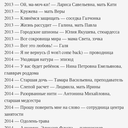
2013 — Ой, ма-моч-ки! — Лариса Савельевна, мать Кати
2013 — Кружева — мать Веры
2013 — Клянёмся защищать — соседка Галчонка
2013 — Жизнь рассудит — Галина, мать Павла
2013 — Городские шпионы — Юлия Якушева, стюардесса
2013 — Все сокровища мира — мама Света, зэчка
2013 — Вот это любовь! — Галя
2014 — Я не вернусь (I won’t come back) — проводница
2014 — Уходящая натура — эпизод
2014 — У вас будет ребёнок — Нина Петровна Емельянова,
главврач роддома
2014 — Старшая дочь — Тамара Васильевна, преподаватель
2014 — Слепой расчет — Людмила, мать Ирины
2014 — Разорванные нити — Антонина Михайловна,
старшая медсестра
2014 — Прошу поверить мне на слово — сотрудница центра
занятости
2014 — Одолень-трава
2014 — Алхимик. Эликсир Фауста — парикмахер