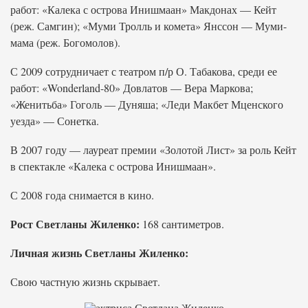
работ: «Калека с острова Инишмаан» Макдонах — Кейт
(реж. Самгин); «Муми Тролль и комета» Янссон — Муми-
мама (реж. Богомолов).
С 2009 сотрудничает с театром п/р О. Табакова, среди ее
работ: «Wonderland-80» Довлатов — Вера Маркова;
«Женитьба» Гоголь — Дуняша; «Леди Макбет Мценского
уезда» — Сонетка.
В 2007 году — лауреат премии «Золотой Лист» за роль Кейт
в спектакле «Калека с острова Инишмаан».
С 2008 года снимается в кино.
Рост Светланы Жиленко:
168 сантиметров.
Личная жизнь Светланы Жиленко:
Свою частную жизнь скрывает.