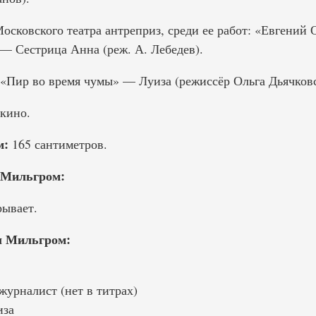
осковского театра антреприз, среди ее работ: «Евгений
 — Сестрица Анна (реж. А. Лебедев).
«Пир во время чумы» — Луиза (режиссёр Ольга Дьячковс
 кино.
м:
165 сантиметров.
 Мильгром:
ывает.
 Мильгром:
урналист (нет в титрах)
иза