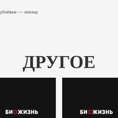
ублёвки — эпизод
ДРУГОЕ