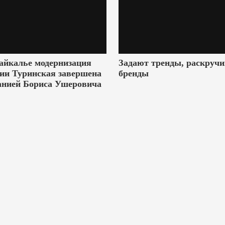
айкалье модернизация
Задают тренды, раскруч
ии Туринская завершена
бренды
анией Бориса Ушеровича