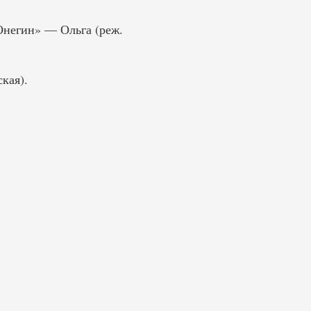
 Онегин» — Ольга (реж.
кая).