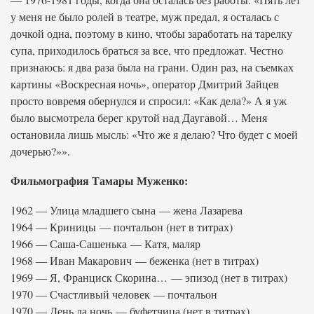
у меня не было ролей в театре, муж предал, я осталась с
дочкой одна, поэтому в кино, чтобы заработать на тарелку
супа, приходилось браться за все, что предложат. Честно
признаюсь: я два раза была на грани. Один раз, на съемках
картины «Воскресная ночь», оператор Дмитрий Зайцев
просто вовремя обернулся и спросил: «Как дела?» А я уж
было высмотрела берег крутой над Даугавой… Меня
остановила лишь мысль: «Что же я делаю? Что будет с моей
дочерью?»».
Фильмография Тамары Муженко:
1962 — Улица младшего сына — жена Лазарева
1964 — Криницы — почтальон (нет в титрах)
1966 — Саша-Сашенька — Катя, маляр
1968 — Иван Макарович — беженка (нет в титрах)
1969 — Я, Франциск Скорина… — эпизод (нет в титрах)
1970 — Счастливый человек — почтальон
1970 — День да ночь — буфетчица (нет в титрах)