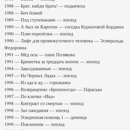
1988 — Брат, найди брата! — подьячиха
1988 — Бич божий
1989 — Под ступеньками — эпизод
1989 — А был ли Каротин — соседка Курнатовой-Борджиа
1990 — Плач перепёлки — эпизод
1990 — Лифт для промежуточного человека — Эсмеральда
Федоровна
1991 — Мёд осы — пани Полякова
1991 — Брюнетка за тридцать копеек — эпизод
1994 — Заколдованные — эпизод
1995 — На Черных Лядах — эпизод
1996 — Из ада в ад — горожанка
1996 — Возвращение «Броненосца» — Параська
1997 — По кличке «Ика»
1998 — Контракт со смертью — эпизод
1998 — Зал ожидания — эпизод
1999 — Ускоренная помощь 1 — дачница
1999 — Поклонник — эпизод