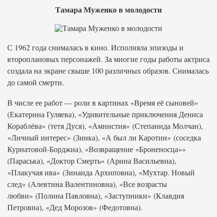
Тамара Муженко в молодости
С 1962 года снималась в кино. Исполняла эпизоды и
второплановых персонажей. За многие годы работы актриса
создала на экране свыше 100 различных образов. Снималась
до самой смерти.
В числе ее работ — роли в картинах «Время её сыновей»
(Екатерина Гуляева), «Удивительные приключения Дениса
Кораблёва» (тетя Дуся), «Амнистия» (Степанида Молчан),
«Личный интерес» (Зинка), «А был ли Каротин» (соседка
Курнатовой-Борджиа), «Возвращение «Броненосца»»
(Параська), «Доктор Смерть» (Арина Васильевна),
«Плакучая ива» (Зинаида Архиповна), «Мухтар. Новый
след» (Алевтина Валентиновна), «Все возрасты
любви» (Полина Павловна), «Заступники» (Клавдия
Петровна), «Дед Морозов» (Федотовна).