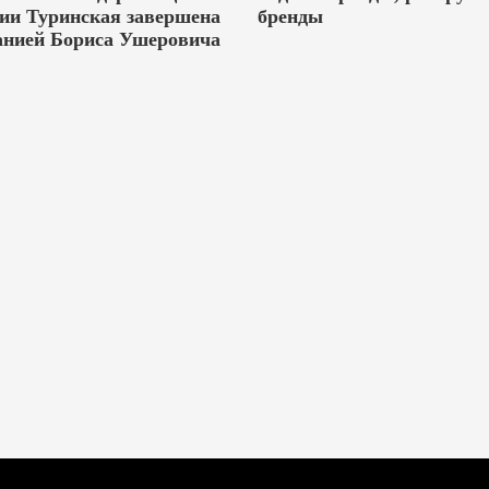
ии Туринская завершена
бренды
анией Бориса Ушеровича