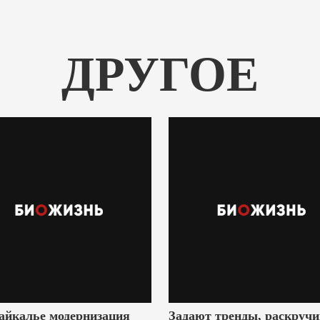
ДРУГОЕ
айкалье модернизация
Задают тренды, раскруч