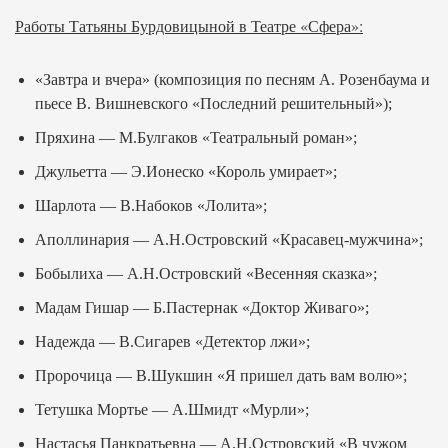
Работы Татьяны Бурдовицыной в Театре «Сфера»:
«Завтра и вчера» (композиция по песням А. Розенбаума и
пьесе В. Вишневского «Последний решительный»);
Пряхина — М.Булгаков «Театральный роман»;
Джульетта — Э.Ионеско «Король умирает»;
Шарлота — В.Набоков «Лолита»;
Аполлинария — А.Н.Островский «Красавец-мужчина»;
Бобылиха — А.Н.Островский «Весенняя сказка»;
Мадам Гишар — Б.Пастернак «Доктор Живаго»;
Надежда — В.Сигарев «Детектор лжи»;
Пророчица — В.Шукшин «Я пришел дать вам волю»;
Тетушка Мортье — А.Шмидт «Мурли»;
Настасья Панкратьевна — А.Н.Островский «В чужом