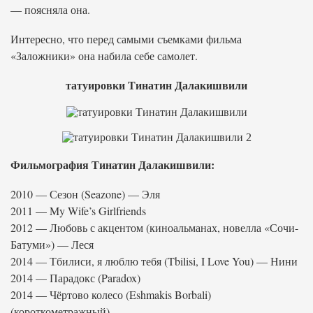
— поясняла она.
Интересно, что перед самыми съемками фильма
«Заложники» она набила себе самолет.
татуировки Тинатин Далакишвили
Фильмография Тинатин Далакишвили:
2010 — Сезон (Seazone) — Эля
2011 — My Wife’s Girlfriends
2012 — Любовь с акцентом (киноальманах, новелла «Сочи-
Батуми») — Леся
2014 — Тбилиси, я люблю тебя (Tbilisi, I Love You) — Нини
2014 — Парадокс (Paradox)
2014 — Чёртово колесо (Eshmakis Borbali)
(короткометражный)