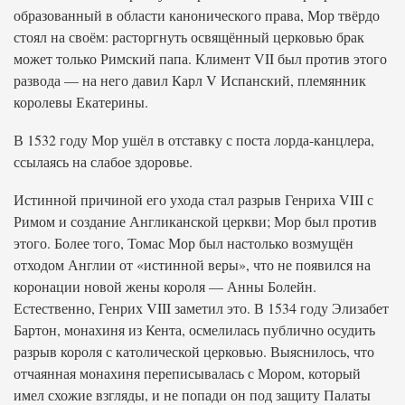
образованный в области канонического права, Мор твёрдо
стоял на своём: расторгнуть освящённый церковью брак
может только Римский папа. Климент VII был против этого
развода — на него давил Карл V Испанский, племянник
королевы Екатерины.
В 1532 году Мор ушёл в отставку с поста лорда-канцлера,
ссылаясь на слабое здоровье.
Истинной причиной его ухода стал разрыв Генриха VIII с
Римом и создание Англиканской церкви; Мор был против
этого. Более того, Томас Мор был настолько возмущён
отходом Англии от «истинной веры», что не появился на
коронации новой жены короля — Анны Болейн.
Естественно, Генрих VIII заметил это. В 1534 году Элизабет
Бартон, монахиня из Кента, осмелилась публично осудить
разрыв короля с католической церковью. Выяснилось, что
отчаянная монахиня переписывалась с Мором, который
имел схожие взгляды, и не попади он под защиту Палаты