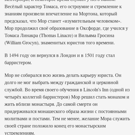
Весёлый характер Томаса, его остроумие и стремление к
знаниям произвели впечатление на Мортона, который
предсказал, что Мор станет «изумительным человеком».
Мор продолжил своё образование в Оксфорде, где учился у
Томаса Линакра (Thomas Linacre) и Вильяма Гросина
(William Grocyn), знаменитых юристов того времени.
В 1494 году он вернулся в Лондон и в 1501 году стал
барристером.
Мор не собирался всю жизнь делать карьеру юриста. Он
долго не мог выбрать между гражданской и церковной
службой. Во время своего обучения в Lincoln’s Inn (одной из
четырёх коллегий барристеров) Мор решил стать монахом и
жить вблизи монастыря. До самой смерти он
придерживался монашеского образа жизни с постоянными
молитвами и постами. Тем не менее, желание Мора служить
своей стране положило конец его монастырским
устремлениям.