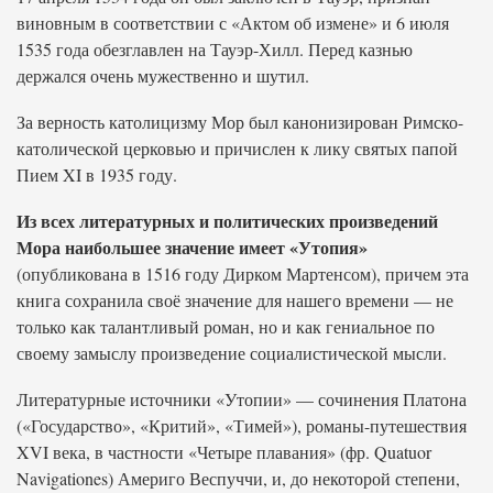
виновным в соответствии с «Актом об измене» и 6 июля
1535 года обезглавлен на Тауэр-Хилл. Перед казнью
держался очень мужественно и шутил.
За верность католицизму Мор был канонизирован Римско-
католической церковью и причислен к лику святых папой
Пием XI в 1935 году.
Из всех литературных и политических произведений
Мора наибольшее значение имеет «Утопия»
(опубликована в 1516 году Дирком Мартенсом), причем эта
книга сохранила своё значение для нашего времени — не
только как талантливый роман, но и как гениальное по
своему замыслу произведение социалистической мысли.
Литературные источники «Утопии» — сочинения Платона
(«Государство», «Критий», «Тимей»), романы-путешествия
XVI века, в частности «Четыре плавания» (фр. Quatuor
Navigationes) Америго Веспуччи, и, до некоторой степени,