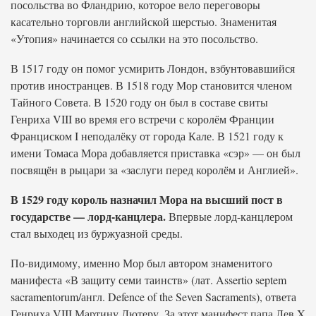
посольства во Фландрию, которое вело переговоры
касательно торговли английской шерстью. Знаменитая
«Утопия» начинается со ссылки на это посольство.
В 1517 году он помог усмирить Лондон, взбунтовавшийся
против иностранцев. В 1518 году Мор становится членом
Тайного Совета. В 1520 году он был в составе свиты
Генриха VIII во время его встречи с королём Франции
Франциском I неподалёку от города Кале. В 1521 году к
имени Томаса Мора добавляется приставка «сэр» — он был
посвящён в рыцари за «заслуги перед королём и Англией».
В 1529 году король назначил Мора на высший пост в
государстве — лорд-канцлера.
Впервые лорд-канцлером
стал выходец из буржуазной среды.
По-видимому, именно Мор был автором знаменитого
манифеста «В защиту семи таинств» (лат. Assertio septem
sacramentorum/англ. Defence of the Seven Sacraments), ответа
Генриха VIII Мартину Лютеру. За этот манифест папа Лев X