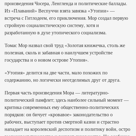
произведения Чосера, Ленгленда и политические баллады.
Из «Плаваний» Веспуччи взята завязка «Утопии» —
встреча с Гитлодеем, его приключения. Мор создал первую
стройную социалистическую систему, хотя и
разработанную в духе утопического социализма.
Томас Мор назвал свой труд «Золотая книжечка, столь же
полезная, сколь и забавная о наилучшем устройстве
государства и о новом острове Утопия».
«Утопия» делится на две части, мало похожих по
содержанию, но логически неотделимых друг от друга.
Первая часть произведения Мора — литературно-
политический памфлет; здесь наиболее сильный момент —
критика современных ему общественно-политических
порядков: он бичует «кровавое» законодательство о
рабочих, выступает против смертной казни и страстно
нападает на королевский деспотизм и политику войн, остро