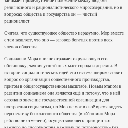
занимает промежуточное положение между людьми
религиозного и рационалистического миросозерцания, но в
вопросах общества и государства он — чистый
рационалист.
Считая, что существующее общество неразумно, Мор вместе
с тем заявляет, что оно — заговор богатых против всех
членов общества.
Социализм Мора вполне отражает окружающую его
обстановку, чаяния угнетённых масс города и деревни. В
истории социалистических идей его система широко ставит
вопрос об организации общественного производства,
притом в общегосударственном масштабе. Новым этапом в
развитии социализма она является ещё и потому, что в ней
осознано значение государственной организации для
построения социализма, но Мор не мог в своё время видеть
перспективу бесклассового общества (в «Утопии» Мора
рабство не отменено), осуществляющего принцип «от
каждого по способностям, каждому по потребностям» без