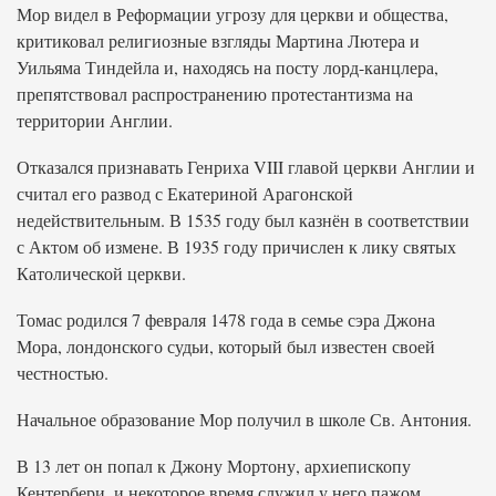
Мор видел в Реформации угрозу для церкви и общества,
критиковал религиозные взгляды Мартина Лютера и
Уильяма Тиндейла и, находясь на посту лорд-канцлера,
препятствовал распространению протестантизма на
территории Англии.
Отказался признавать Генриха VIII главой церкви Англии и
считал его развод с Екатериной Арагонской
недействительным. В 1535 году был казнён в соответствии
с Актом об измене. В 1935 году причислен к лику святых
Католической церкви.
Томас родился 7 февраля 1478 года в семье сэра Джона
Мора, лондонского судьи, который был известен своей
честностью.
Начальное образование Мор получил в школе Св. Антония.
В 13 лет он попал к Джону Мортону, архиепископу
Кентербери, и некоторое время служил у него пажом.