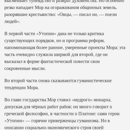
высмеивает тунеядство и разврат духовенства. Но особенно
резко нападает Мор на огораживания общинных земель,
разорявшие крестьянство: «Овцы, — писал он, — поели
людей».
В первой части «Утопии» дана не только критика
существующих порядков, но и программа реформ,
напоминающая более ранние, умеренные проекты Мора; эта
часть очевидно служила ширмой для второй, где он
высказал в форме фантастической повести свои
сокровенные мысли.
Во второй части снова сказываются гуманистические
тенденции Мора.
Во главе государства Мор ставил «мудрого» монарха,
допуская для чёрных работ рабов; он много говорит о
греческой философии, в частности о Платоне: сами герои
«Утопии» — горячие приверженцы гуманизма. Но в
описании социально-экономического строя своей