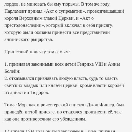
лордов, не миновать бы ему тюрьмы. В том же году
Парламент принял «Акт о супрематии», провозглашавший
короля Верховным главой Церкви, и «Акт о
престолонаследии», который включал в себя присягу,
которую были обязаны принести все представители
английского рыцарства.
Принесший присягу тем самым:
1. признавал законными всех детей Генриха VIII и Анны
Болейн;
2. отказывался признавать любую власть, будь то власть
светских владык или князей церкви, кроме власти королей
из династии Тюдоров.
Томас Мор, как и рочестерский епископ Джон Фишер, был
приведён к этой присяге, но отказался произнести её, так
как она противоречила его убеждениям.
17 апреля 1534 года он был заключён в Тауэр, признан