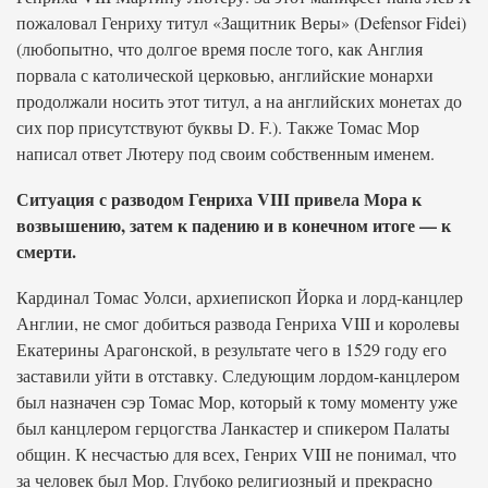
пожаловал Генриху титул «Защитник Веры» (Defensor Fidei)
(любопытно, что долгое время после того, как Англия
порвала с католической церковью, английские монархи
продолжали носить этот титул, а на английских монетах до
сих пор присутствуют буквы D. F.). Также Томас Мор
написал ответ Лютеру под своим собственным именем.
Ситуация с разводом Генриха VIII привела Мора к
возвышению, затем к падению и в конечном итоге — к
смерти.
Кардинал Томас Уолси, архиепископ Йорка и лорд-канцлер
Англии, не смог добиться развода Генриха VIII и королевы
Екатерины Арагонской, в результате чего в 1529 году его
заставили уйти в отставку. Следующим лордом-канцлером
был назначен сэр Томас Мор, который к тому моменту уже
был канцлером герцогства Ланкастер и спикером Палаты
общин. К несчастью для всех, Генрих VIII не понимал, что
за человек был Мор. Глубоко религиозный и прекрасно