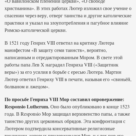
«О вавилонском пленении церкви», «О свободе
христианина». В этих работах Лютер изложил свое учение о
спасении через веру, отверг таинства и другие католические
практики и указал на злоупотребления и пагубное влияние
Римско-католической церкви.
В 1521 году Генрих VIII ответил на критику Лютера
манифестом «В защиту семи таинств», вероятно,
написанным и отредактированным Мором. В свете этой
работы папа Лев X наградил Генриха VIII («Защитник
веры») за его усилия в борьбе с ересью Лютера. Мартин
Лютер ответил Генриху VIII в печати, называя его «свиньёй,
болваном и лжецом».
По просьбе Генриха VIII Мор составил опровержение:
Responsio Lutherum.
Оно было опубликовано в конце 1523
года. В Responsio Мор защищал верховенство папы, а также
таинство других церковных обрядов. Эта конфронтация с
Лютером подтвердила консервативные религиозные
тенденции, которых придерживался Мор, и с тех пор его