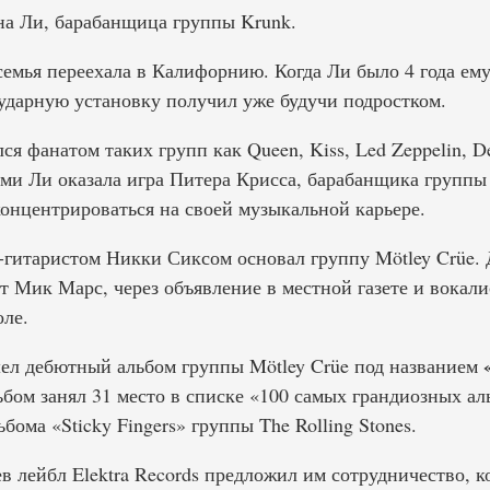
а Ли, барабанщица группы Krunk.
емья переехала в Калифорнию. Когда Ли было 4 года ему
 ударную установку получил уже будучи подростком.
я фанатом таких групп как Queen, Kiss, Led Zeppelin, Dee
ми Ли оказала игра Питера Крисса, барабанщика группы 
концентрироваться на своей музыкальной карьере.
с-гитаристом Никки Сиксом основал группу Mötley Crüe. 
т Мик Марс, через объявление в местной газете и вокали
оле.
шел дебютный альбом группы Mötley Crüe под названием
льбом занял 31 место в списке «100 самых грандиозных ал
бома «Sticky Fingers» группы The Rolling Stones.
в лейбл Elektra Records предложил им сотрудничество, к