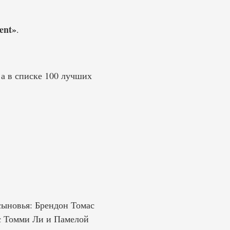
ent»
.
 а в списке 100 лучших
 сыновья: Брендон Томас
 с Томми Ли и Памелой