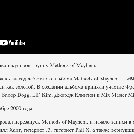
риканскую рок-группу Methods of Mayhem.
«M
тоялся выход дебютного альбома Methods of Mayhem —
 как золотой. В создании альбома приняли участие Фред
 Snoop Dogg, Lil’ Kim, Джордж Клинтон и Mix Master Mi
бре 2000 года.
овал перезапуск Methods of Mayhem, и начало записи в
лл Хант, гитарист J3, гитарист Phil X, а также вернувш