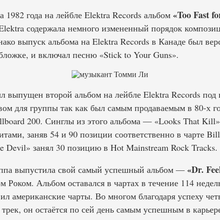
«Too Fast fo
а 1982 года на лейбле Elektra Records альбом
Elektra содержала немного измененный порядок композиц
нако выпуск альбома на Elektra Records в Канаде был вер
обложке, и включал песню «Stick to Your Guns».
ыл выпущен второй альбом на лейбле Elektra Records под
вом для группы так как был самым продаваемым в 80-х го
lboard 200. Синглы из этого альбома — «Looks That Kill» 
тами, заняв 54 и 90 позиции соответственно в чарте Bill
the Devil» занял 30 позицию в Hot Mainstream Rock Tracks.
«Dr. Fee
руппа выпустила свой самый успешный альбом —
 Роком. Альбом оставался в чартах в течение 114 недел
ил американские чарты. Во многом благодаря успеху чет
 трек, он остаётся по сей день самым успешным в карьер