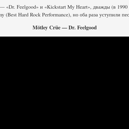
— «Dr. Feelgood» и «Kickstart My Heart», дважды (в 1990
(Best Hard Rock Performance), но оба раза уступили пес
Mötley Crüe — Dr. Feelgood