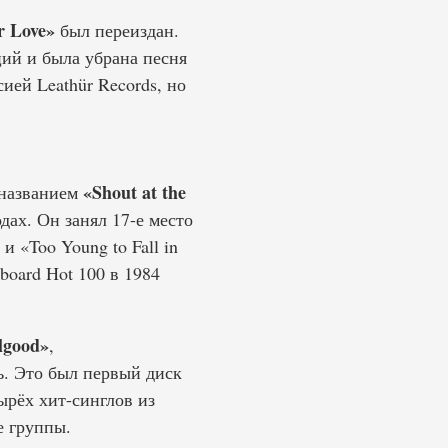
r Love»
был переиздан.
ий и была убрана песня
сией Leathür Records, но
«Shout at the
 названием
дах. Он занял 17-е место
и «Too Young to Fall in
board Hot 100 в 1984
lgood»
,
ь. Это был первый диск
ырёх хит-синглов из
е группы.