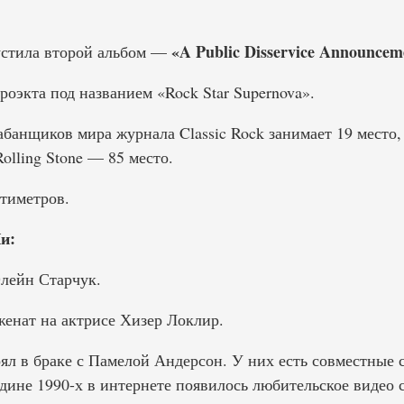
«A Public Disservice Announcem
устила второй альбом —
оэкта под названием «Rock Star Supernova».
банщиков мира журнала Classic Rock занимает 19 место,
lling Stone — 85 место.
тиметров.
и:
Элейн Старчук.
женат на актрисе Хизер Локлир.
оял в браке с Памелой Андерсон. У них есть совместные
едине 1990-х в интернете появилось любительское видео