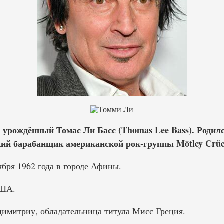
урождённый Томас Ли Басс (Thomas Lee Bass). Родился
кий барабанщик американской рок-группы Mötley Crüe
бря 1962 года в городе Афины.
США.
имитриу, обладательница титула Мисс Греция.