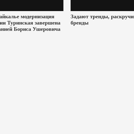
айкалье модернизация
Задают тренды, раскруч
ии Туринская завершена
бренды
анией Бориса Ушеровича