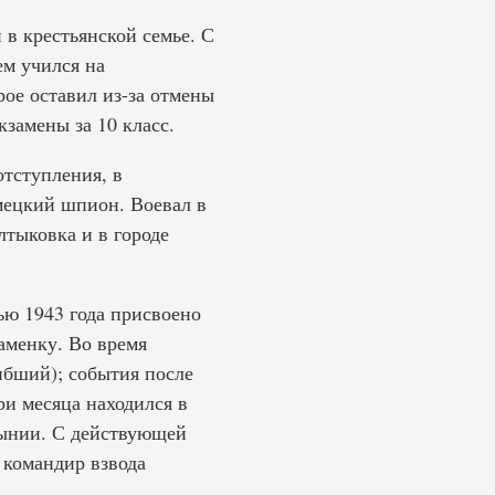
 в крестьянской семье. С
ем учился на
ое оставил из-за отмены
кзамены за 10 класс.
отступления, в
емецкий шпион. Воевал в
лтыковка и в городе
ью 1943 года присвоено
аменку. Во время
ибший); события после
ри месяца находился в
мынии. С действующей
 командир взвода