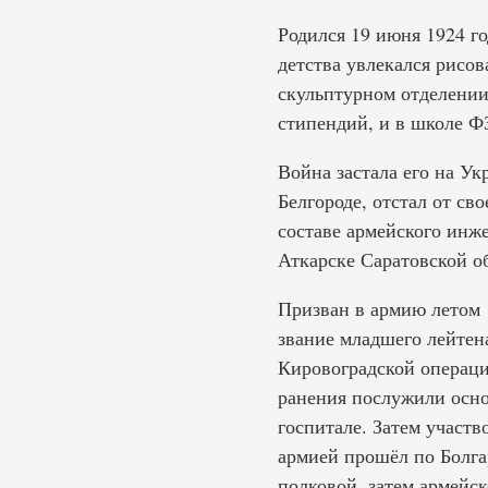
Родился 19 июня 1924 го
детства увлекался рисов
скульптурном отделении
стипендий, и в школе ФЗ
Война застала его на Ук
Белгороде, отстал от св
составе армейского инже
Аткарске Саратовской о
Призван в армию летом 
звание младшего лейтена
Кировоградской операци
ранения послужили осно
госпитале. Затем участ
армией прошёл по Болга
полковой, затем армейск