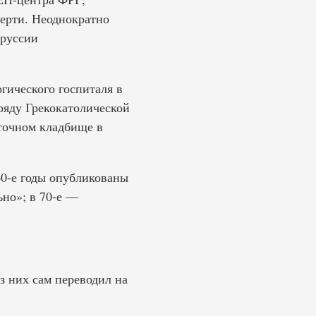
мерти. Неоднократно
оруссии
гического госпиталя в
ряду Грекокатолической
сточном кладбище в
60-е годы опубликованы
но»; в 70-е —
з них сам переводил на