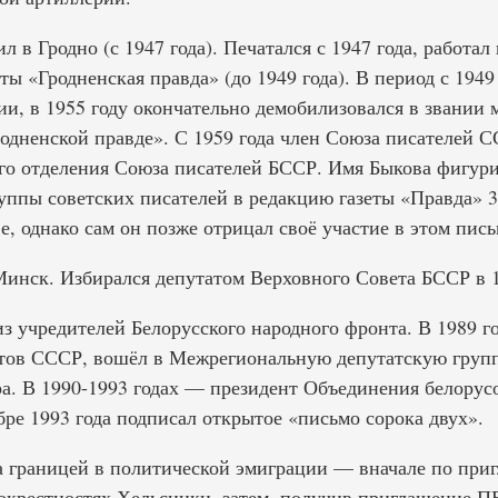
 в Гродно (с 1947 года). Печатался с 1947 года, работал 
ты «Гродненская правда» (до 1949 года). В период с 1949
и, в 1955 году окончательно демобилизовался в звании м
родненской правде». С 1959 года член Союза писателей С
го отделения Союза писателей БССР. Имя Быкова фигури
ппы советских писателей в редакцию газеты «Правда» 31
 однако сам он позже отрицал своё участие в этом пись
Минск. Избирался депутатом Верховного Совета БССР в 1
из учредителей Белорусского народного фронта. В 1989 г
тов СССР, вошёл в Межрегиональную депутатскую групп
а. В 1990-1993 годах — президент Объединения белору
ябре 1993 года подписал открытое «письмо сорока двух».
за границей в политической эмиграции — вначале по пр
крестностях Хельсинки, затем, получив приглашение П