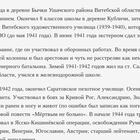
да в деревне Бычки Ушачского района Витебской области
анием. Окончил 8 классов школы в деревне Кубличи, зат
 Витебского художественного училища (1939-1940), котор
О (до мая 1941 года). В июне 1941 года экстерном сдал э
раине, где он участвовал в оборонных работах. Во время 
оей колонны и был арестован и чуть не расстрелян как н
нерного батальона. Зимой 1941-1942 годов жил на ст. Са
бласти, учился в железнодорожной школе.
1942 года, окончил Саратовское пехотное училище. Осен
нта. Участвовал в боях за Кривой Рог, Александрию, Зн
и ранен в ногу и живот (по ошибке был записан как пог
вой повести «Мёртвым не больно». В начале 1944 года т
вовал в Ясско-Кишинёвской операции, освобождении Ру
рии, Венгрии, Югославии, Австрии; старший лейтенант,
ой артиллерии.