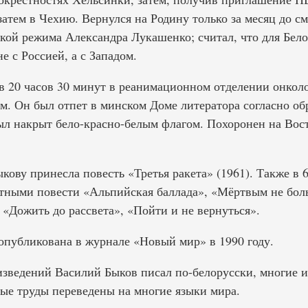
затем в Чехию. Вернулся на Родину только за месяц до с
икой режима Александра Лукашенко; считал, что для Бел
е с Россией, а с Западом.
в 20 часов 30 минут в реанимационном отделении онколо
м. Он был отпет в минском Доме литератора согласно об
был накрыт бело-красно-белым флагом. Похоронен на Во
ову принесла повесть «Третья ракета» (1961). Также в 
тными повести «Альпийская баллада», «Мёртвым не боль
«Дожить до рассвета», «Пойти и не вернуться».
опубликована в журнале «Новый мир» в 1990 году.
зведений Василий Быков писал по-белорусски, многие и
ные труды переведены на многие языки мира.