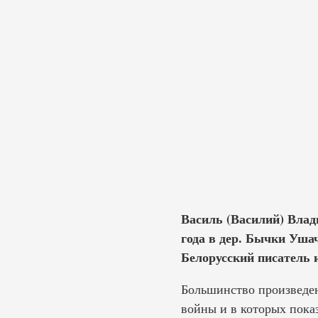
Василь (Василий) Влад
года в дер. Бычки Уша
Белорусский писатель 
Большинство произведен
войны и в которых пока