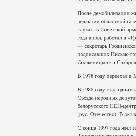
После демобилизации жил
редакции областной газе
служил в Советской арми
года вновь работал в «Г
— секретарь Гродненско
подписавших Письмо гру
Солженицыне и Сахарове,
В 1978 году переехал в 
В 1988 году стал одним 
Съезда народных депута
белорусского ПЕН-центр
(рус. Отечество). В окт
С конца 1997 года жил 
Финляндии проживал в о