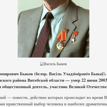
имирович Быков (белор. Васіль Уладзіміравіч Быкаў).
чского района Витебской области — умер 22 июня 2003
и общественный деятель, участник Великой Отечестве
ий — повести, действие которых происходит во время 
зан нравственный выбор человека в наиболее драматичн