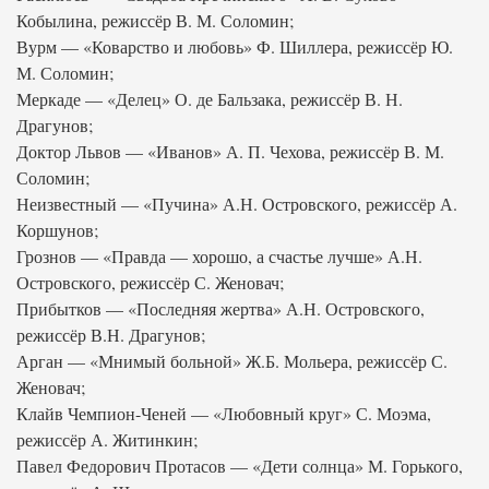
Кобылина, режиссёр В. М. Соломин;
Вурм — «Коварство и любовь» Ф. Шиллера, режиссёр Ю.
М. Соломин;
Меркаде — «Делец» О. де Бальзака, режиссёр В. Н.
Драгунов;
Доктор Львов — «Иванов» А. П. Чехова, режиссёр В. М.
Соломин;
Неизвестный — «Пучина» А.Н. Островского, режиссёр А.
Коршунов;
Грознов — «Правда — хорошо, а счастье лучше» А.Н.
Островского, режиссёр С. Женовач;
Прибытков — «Последняя жертва» А.Н. Островского,
режиссёр В.Н. Драгунов;
Арган — «Мнимый больной» Ж.Б. Мольера, режиссёр С.
Женовач;
Клайв Чемпион-Ченей — «Любовный круг» С. Моэма,
режиссёр А. Житинкин;
Павел Федорович Протасов — «Дети солнца» М. Горького,