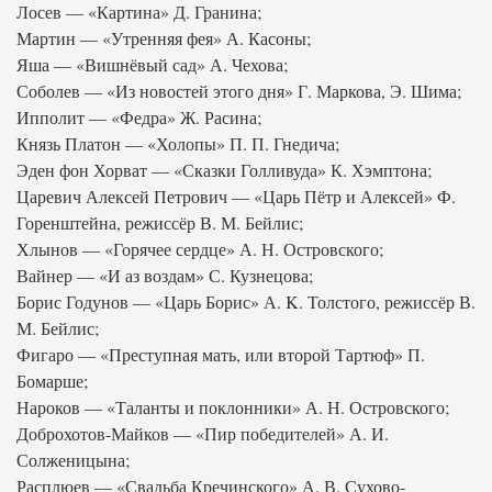
Лосев — «Картина» Д. Гранина;
Мартин — «Утренняя фея» А. Касоны;
Яша — «Вишнёвый сад» А. Чехова;
Соболев — «Из новостей этого дня» Г. Маркова, Э. Шима;
Ипполит — «Федра» Ж. Расина;
Князь Платон — «Холопы» П. П. Гнедича;
Эден фон Хорват — «Сказки Голливуда» К. Хэмптона;
Царевич Алексей Петрович — «Царь Пётр и Алексей» Ф.
Горенштейна, режиссёр В. М. Бейлис;
Хлынов — «Горячее сердце» А. Н. Островского;
Вайнер — «И аз воздам» С. Кузнецова;
Борис Годунов — «Царь Борис» А. K. Толстого, режиссёр В.
М. Бейлис;
Фигаро — «Преступная мать, или второй Тартюф» П.
Бомарше;
Нароков — «Таланты и поклонники» А. Н. Островского;
Доброхотов-Майков — «Пир победителей» А. И.
Солженицына;
Расплюев — «Свадьба Кречинского» А. В. Сухово-