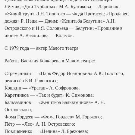
Лётчик; «Дни Турбиных» М.А. Булгакова — Лариосик;
«Живой труп» Л.Н. Толстого — Федя Протасов; «Продавец
дождя» Р. Нэша — Джим; «Женитьба Белугина» А.Н.
Островского и Н.Я. Соловьёва — Белугин; «Прощание в
июне» А. Вампилова — Колесов.
С 1979 года — актер Малого театра.
Работы Василия Бочкарева в Малом театре:
Стремянный — «Царь Фёдор Иоаннович» А.К. Толстого,
режиссёр Б.И. Равенских;
Кошкин — «Ураган» А. Софронова;
Каретников — «Так и будет» К. Симонова;
Бальзаминов — «Женитьба Бальзаминова» А. Н.
Островского;
Фома Гордеев — «Фома Гордеев» М. Горького;
Пётр — «Лес» А. Н. Островского;
Повлияненко — «Целина» Л. Брежнева;