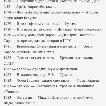
1978 — Следствие ведут Знатоки. «Букет» на приеме. Дело
N12 — Артём Кирпичёв, таксист
1978 — Женитьба Белугина (фильм-спектакль) — Андрей
Гаврилович Белугин
1979 — Ярость (фильм-спектакль) — Гуляев
1980 — Кто заплатит за удачу — Дмитрий Чумак, белоказак
1980 — Дом у кольцевой дороги — Дмитрий Павлович
Саранцев, преподаватель истории в ПТУ
1981 — Безобразная Эльза (фильм-спектакль) — Эрки
Карело, агроном, жених Паулы
1982 — Тем, кто остается жить — Ермолин, начальник
ОГПУ
1982 — Голос — Аркадий, муж Мартыновой
1982 — Владивосток, год 1918 — Суханов
1983 — Фома Гордеев (фильм-спектакль) — Фома Гордеев
1983 — Уникум — Константин Петрович Шапошников,
«Снюсик»
1983 — Летаргия — Михаил Платонович, второй муж
Лиды, отчим Маши