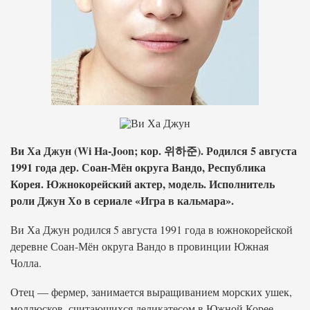
Ви Ха Джун (Wi Ha-Joon; кор. 위하준). Родился 5 августа
1991 года дер. Соан-Мён округа Вандо, Республика
Корея. Южнокорейский актер, модель. Исполнитель
роли Джун Хо в сериале «Игра в кальмара».
Ви Ха Джун родился 5 августа 1991 года в южнокорейской
деревне Соан-Мён округа Вандо в провинции Южная
Чолла.
Отец — фермер, занимается выращиванием морских ушек,
моллюсков, считающихся деликатесом в Южной Корее.