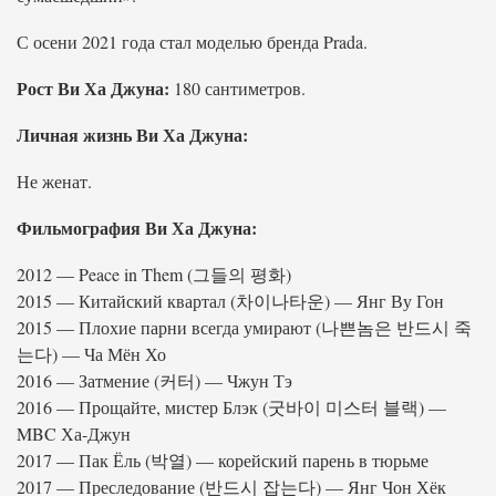
С осени 2021 года стал моделью бренда Prada.
Рост Ви Ха Джуна:
180 сантиметров.
Личная жизнь Ви Ха Джуна:
Не женат.
Фильмография Ви Ха Джуна:
2012 — Peace in Them (그들의 평화)
2015 — Китайский квартал (차이나타운) — Янг Ву Гон
2015 — Плохие парни всегда умирают (나쁜놈은 반드시 죽
는다) — Ча Мён Хо
2016 — Затмение (커터) — Чжун Тэ
2016 — Прощайте, мистер Блэк (굿바이 미스터 블랙) —
MBC Ха-Джун
2017 — Пак Ёль (박열) — корейский парень в тюрьме
2017 — Преследование (반드시 잡는다) — Янг Чон Хёк