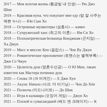
2017 — Моя золотая жизнь (황금빛 내 인생) — Рю Джэ
Шин
2018 — Красивая нуна, что покупает мне еду (밥 잘 사주는
예쁜 누나) — Юн Сын Хо
2018 — Островные мушкетеры (섬총사) — камео
2018 — Супружеский хаос (최고의 이혼) — Им Си Хо
2018 — Психиатрическая больница Конджиам (곤지암) —
Ха Джун
2019 — Мисс и миссис Коп (걸캅스) — Чон Ву Джун
2019 — Романтическое приложение (로맨스는 별책부록) —
Джи Со Чжун
2020 — Целитель душ (영혼수선공) — О Ю Мин, также
известен как Мастера починки душ
2020 — Снова 18 (18 어게인) — Е Джи Хун
2021 — Акула: Начало (샤크: 더 비기닝) — Чон До Хён
2021 — Полночь (미드나이트) — До Шик
2021 — Игра в кальмара (오징어 게임) — Джун Хо
2021 — Плохой и сумасшедший (배드 앤 크레이지) — К