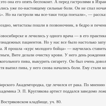
это она его опять беспокоит. А перед гастролями в Изра
ались уже по-настоящему сильные боли. Он не спал ноча
ак». Но на гастроли мы все-таки тогда поехали», — расска
оздно, метастазы пошли в позвоночник, в бедро и печень
восибирске и лечились у одного врача — в его практике
знадежных пациентов. Но у нас все было настолько запу
а. Я прошла «курс молодого бойца» — научилась ставить 
ньги, Вите делали очистку крови. У него день рождения
огольного пива, выкурить сигарету. Он был очень доволе
итя выпил пива, у него снова начались боли. Ему стали к
ирского Академгородка, где лечился от рака. По мнению
кадемика Э. П. Круглякова артист поддался заведомо лож
Востряковском кладбище, уч. 80.