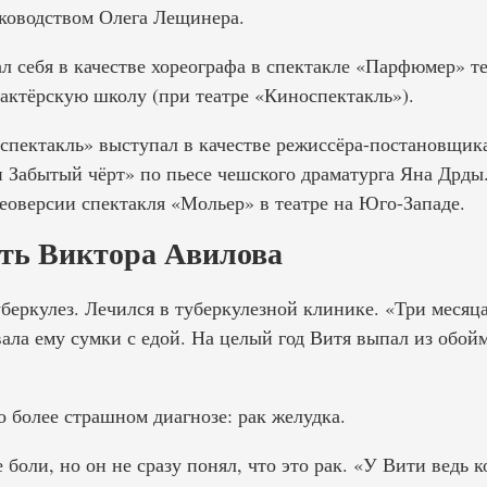
ководством Олега Лещинера.
л себя в качестве хореографа в спектакле «Парфюмер» те
 актёрскую школу (при театре «Киноспектакль»).
оспектакль» выступал в качестве режиссёра-постановщик
и Забытый чёрт» по пьесе чешского драматурга Яна Дрд
еоверсии спектакля «Мольер» в театре на Юго-Западе.
рть Виктора Авилова
беркулез. Лечился в туберкулезной клинике. «Три месяца
вала ему сумки с едой. На целый год Витя выпал из обой
о более страшном диагнозе: рак желудка.
 боли, но он не сразу понял, что это рак. «У Вити ведь к