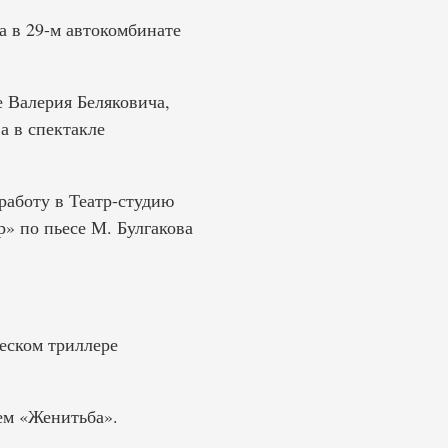
а в 29-м автокомбинате
е Валерия Беляковича,
а в спектакле
работу в Театр-студию
» по пьесе М. Булгакова
еском триллере
ем «Женитьба».