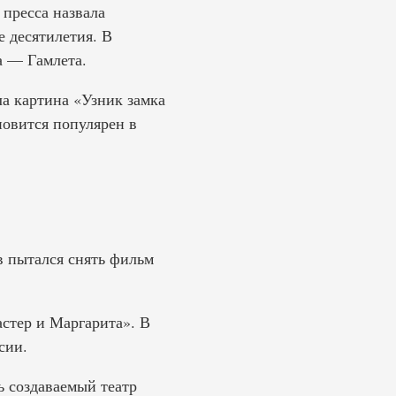
 пресса назвала
 десятилетия. В
а — Гамлета.
ла картина «Узник замка
овится популярен в
в пытался снять фильм
стер и Маргарита». В
сии.
ь создаваемый театр