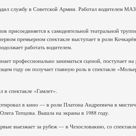
ходил службу в Советской Армии. Работал водителем МАЗ
лов присоединяется к самодеятельной театральной трупп
первом премьерном спектакле выступает в роли Кочкарёв
родолжает работать водителем.
нает профессионально заниматься сценой, поступает на 
ющем году он получает главную роль в спектакле «Мольер
л в спектакле «Гамлет».
ютировал в кино — в роли Платона Андреевича в мистич
Олега Тепцова. Вышла на экраны в 1988 году.
ервые выезжает за рубеж — в Чехословакию, со спектакл