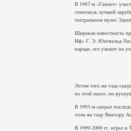
В 1987-м «Гамлет» участ
спектакль лучшей заруб
театральном музее Эдинб
Широкая известность пр
Иф» Г. Э. Юнгвальд-Хил
народе, его узнают на ул
Летом того же года сыгр
по этой пьесе, но рухну
В 1993-м сыграл послед
этом же году Виктору А
В 1999-2000 гг. играл в