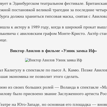
вует в Эдинбургском театральном фестивале. Британская
ежной постановкой великой трагедии за последние четыре
урга должна храниться гипсовая маска, снятая с Авилов
ишла к актеру в 1989 году, когда в широкий прокат выш
ькевича с авиловским графом Монте-Кристо. Актёр стан
ице.
Виктор Авилов в фильме «Узник замка Иф»
ал Калигулу в спектакле по пьесе А. Камю. Позже Авило
вшая экономика не позволит этого сделать.
нюю из своих больших ролей — Воланда в спектакле «Ма
вилову было присвоено звание Заслуженного артиста Рос
 Театре на Юго-Западе, но основная его площадка — внов