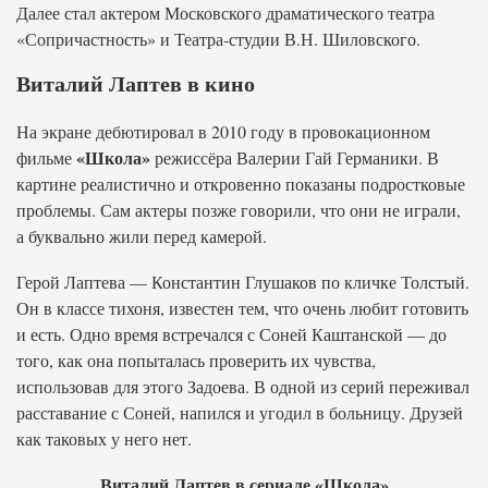
Далее стал актером Московского драматического театра
«Сопричастность» и Театра-студии В.Н. Шиловского.
Виталий Лаптев в кино
На экране дебютировал в 2010 году в провокационном
«Школа»
фильме
режиссёра Валерии Гай Германики. В
картине реалистично и откровенно показаны подростковые
проблемы. Сам актеры позже говорили, что они не играли,
а буквально жили перед камерой.
Герой Лаптева — Константин Глушаков по кличке Толстый.
Он в классе тихоня, известен тем, что очень любит готовить
и есть. Одно время встречался с Соней Каштанской — до
того, как она попыталась проверить их чувства,
использовав для этого Задоева. В одной из серий переживал
расставание с Соней, напился и угодил в больницу. Друзей
как таковых у него нет.
Виталий Лаптев в сериале «Школа»