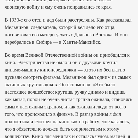
японскую войну и ему очень понравились те края.
В 1930-е его отец и дед были расстреляны. Как рассказывал
Мельников, следователь, который вёл дело его отца,
посоветовал его матери уехать с Дальнего Востока. И они
перебрались в Сибирь — в Ханты-Мансийск.
Во время Великой Отечественной войны он приобщился к
кино. Электричества не было и он с друзьями крутил
динамо-машину кинопередвижки — за это их бесплатно
пускали смотреть фильмы. Мельников был одним из самых
активных крутильщиков. Он вспоминал: «Это было
настоящее волшебство: крутишь ручку динамо и видишь,
как мятая, порой не очень чистая тряпка оживала, становясь
самым настоящим экраном, и как оживали люди от всего
того, что происходило в фильме. В разгар войны я был
подростком и смотрел на кино как на работу, мне казалось,
что я обязательно должен быть сопричастным к этому
волшебству. Кино для меня так и осталась чудом, магией, я