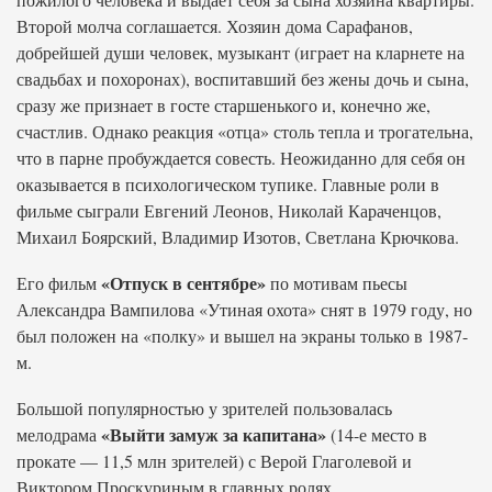
Второй молча соглашается. Хозяин дома Сарафанов,
добрейшей души человек, музыкант (играет на кларнете на
свадьбах и похоронах), воспитавший без жены дочь и сына,
сразу же признает в госте старшенького и, конечно же,
счастлив. Однако реакция «отца» столь тепла и трогательна,
что в парне пробуждается совесть. Неожиданно для себя он
оказывается в психологическом тупике. Главные роли в
фильме сыграли Евгений Леонов, Николай Караченцов,
Михаил Боярский, Владимир Изотов, Светлана Крючкова.
«Отпуск в сентябре»
Его фильм
по мотивам пьесы
Александра Вампилова «Утиная охота» снят в 1979 году, но
был положен на «полку» и вышел на экраны только в 1987-
м.
Большой популярностью у зрителей пользовалась
«Выйти замуж за капитана»
мелодрама
(14-е место в
прокате — 11,5 млн зрителей) с Верой Глаголевой и
Виктором Проскуриным в главных ролях.