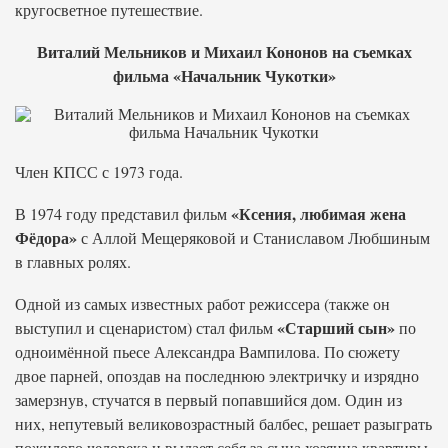
кругосветное путешествие.
Виталий Мельников и Михаил Кононов на съемках
фильма «Начальник Чукотки»
Член КПСС с 1973 года.
«Ксения, любимая жена
В 1974 году представил фильм
Фёдора»
с Аллой Мещеряковой и Станиславом Любшиным
в главных ролях.
Одной из самых известных работ режиссера (также он
«Старший сын»
выступил и сценаристом) стал фильм
по
одноимённой пьесе Александра Вампилова. По сюжету
двое парней, опоздав на последнюю электричку и изрядно
замерзнув, стучатся в первый попавшийся дом. Один из
них, непутевый великовозрастный балбес, решает разыграть
пожилого человека и выдает себя за сына хозяина квартиры.