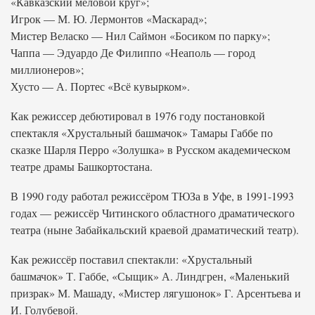
«Кавказский меловой круг»;
Игрок — М. Ю. Лермонтов «Маскарад»;
Мистер Веласко — Нил Саймон «Босиком по парку»;
Чаппа — Эдуардо Де Филиппо «Неаполь — город
миллионеров»;
Хусто — А. Портес «Всё кувырком».
Как режиссер дебютировал в 1976 году постановкой
спектакля «Хрустальный башмачок» Тамары Габбе по
сказке Шарля Перро «Золушка» в Русском академическом
театре драмы Башкортостана.
В 1990 году работал режиссёром ТЮЗа в Уфе, в 1991-1993
годах — режиссёр Читинского областного драматического
театра (ныне Забайкальский краевой драматический театр).
Как режиссёр поставил спектакли: «Хрустальный
башмачок» Т. Габбе, «Сыщик» А. Линдгрен, «Маленький
призрак» М. Машаду, «Мистер лягушонок» Г. Арсентьева и
И. Голубевой.