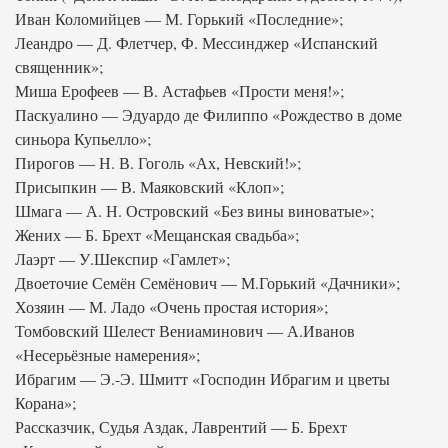
Иван Коломийцев — М. Горький «Последние»;
Леандро — Д. Флетчер, Ф. Мессинджер «Испанский
священник»;
Миша Ерофеев — В. Астафьев «Прости меня!»;
Паскуалино — Эдуардо де Филиппо «Рождество в доме
синьора Купьелло»;
Пирогов — Н. В. Гоголь «Ах, Невский!»;
Присыпкин — В. Маяковский «Клоп»;
Шмага — А. Н. Островский «Без вины виноватые»;
Жених — Б. Брехт «Мещанская свадьба»;
Лаэрт — У.Шекспир «Гамлет»;
Двоеточие Семён Семёнович — М.Горький «Дачники»;
Хозяин — М. Ладо «Очень простая история»;
Томбовский Шелест Вениаминович — А.Иванов
«Несерьёзные намерения»;
Ибрагим — Э.-Э. Шмитт «Господин Ибрагим и цветы
Корана»;
Рассказчик, Судья Аздак, Лаврентий — Б. Брехт