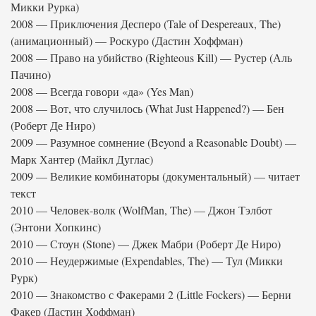
Микки Рурка)
2008 — Приключения Десперо (Tale of Despereaux, The)
(анимационный) — Роскуро (Дастин Хоффман)
2008 — Право на убийство (Righteous Kill) — Рустер (Аль
Пачино)
2008 — Всегда говори «да» (Yes Man)
2008 — Вот, что случилось (What Just Happened?) — Бен
(Роберт Де Ниро)
2009 — Разумное сомнение (Beyond a Reasonable Doubt) —
Марк Хантер (Майкл Дуглас)
2009 — Великие комбинаторы (документальный) — читает
текст
2010 — Человек-волк (WolfMan, The) — Джон Тэлбот
(Энтони Хопкинс)
2010 — Стоун (Stone) — Джек Мабри (Роберт Де Ниро)
2010 — Неудержимые (Expendables, The) — Тул (Микки
Рурк)
2010 — Знакомство с Факерами 2 (Little Fockers) — Берни
Факер (Дастин Хоффман)