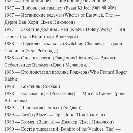
1987 — Неприличное везение (Outrageous Fortune)
1987 — Любовь выигрывает (Pyaar Ki Jeet (प्यार की जीत)
1987 — Иствикские ведьмы (Witches of Eastwick, The) —
Дэрил Ван Хорн (Джек Николсон)
1987 — Заклятие Долины Змей (Klątwa Doliny Węży) — Ян
Тарнас (роль Кшиштофа Кольберга)
1988 — Переключая каналы (Switching Channels) — Джон
Салливан (Берт Рейнолдс)
1988 — Опасные связи (Dangerous Liaisons) — Виконт
Себастьян де Вальмон (Джон Малкович)
1988 — Кто подставил кролика Роджера (Who Framed Roger
Rabbit)
1988 — Коктейль (Cocktail)
1988 — Большая игра (Press center) — Мигель Санчес (роль
В.Ранкова)
1989 — Двое заключенных (Do Qaidi)
1989 — Блэйз (Blaze) — Эрл Лонг (Пол Ньюман)
1989 — Бэтмен (Batman) — Джокер (Джек Николсон)
1990 — Костёр тщеславий (Bonfire of the Vanities, The) —