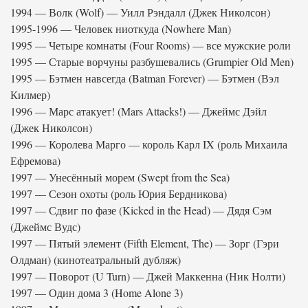
1994 — Волк (Wolf) — Уилл Рэндалл (Джек Николсон)
1995-1996 — Человек ниоткуда (Nowhere Man)
1995 — Четыре комнаты (Four Rooms) — все мужские роли
1995 — Старые ворчуны разбушевались (Grumpier Old Men)
1995 — Бэтмен навсегда (Batman Forever) — Бэтмен (Вэл
Килмер)
1996 — Марс атакует! (Mars Attacks!) — Джеймс Дэйл
(Джек Николсон)
1996 — Королева Марго — король Карл IX (роль Михаила
Ефремова)
1997 — Унесённый морем (Swept from the Sea)
1997 — Сезон охоты (роль Юрия Бердникова)
1997 — Сдвиг по фазе (Kicked in the Head) — Дядя Сэм
(Джеймс Вудс)
1997 — Пятый элемент (Fifth Element, The) — Зорг (Гэри
Олдман) (кинотеатральный дубляж)
1997 — Поворот (U Turn) — Джей Маккенна (Ник Нолти)
1997 — Один дома 3 (Home Alone 3)