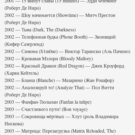
2001 — 15 минут славы (15 minutes) — Эдди Флеминг
(Роберт Де Ниро)
2002 — Шоу начинается (Showtime) — Митч Престон
(Роберт Де Ниро)
2002 — Тьма (Dark, The (Darkness)
2002 — Телефонная будка (Phone Booth) — Звонящий
(Кифер Сазерленд)
2002 — Симона (S1m0ne) — Виктор Тарански (Аль Пачино)
2002 — Кровавая Мэлори (Bloody Mallory)
2002 — Красный Дракон (Red Dragon) — Джек Кроуфорд
(Харви Кейтель)
2002 — Бланш (Blanche) — Мазарини (Жан Рошфор)
2002 — Анализируй то! (Analyze That) — Пол Витти
(Роберт Де Ниро)
2003 — Фанфан-Тюльпан (Fanfan la tulipe)
2003 — Счастливого пути! (Bon voyage)
2003 — Сокровища мёртвых — Хлут (роль Владимира
Нискова)
2003 — Матрица: Перезагрузка (Matrix Reloaded, The)