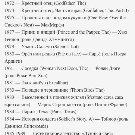
1972 — Крёстный отец (Godfather, The)
1974 — Крёстный отец: Часть вторая (Godfather, The: Part II)
1975 — Пролетая над гнездом кукушки (One Flew Over the
Cuckoo’s Nest) — МакМерфи
1977 — Принц и нищий (Prince and the Pauper, The) — Хью
Гендон (роль Дэвида Хэммингса)
1979 — Участь Салема (Salem’s Lot)
1980 — Орёл или решка (Pile ou face) — Ларьё (роль Пьера
Ардити)
1981 — Соседка (Woman Next Door, The) — Ролан Дюге
(роль Роже Ван Хол)
1981 — Экскалибур (Excalibur)
1983 — Поющие в терновнике (Thorn Birds,The)
1983 — Выселенный в поисках жилья (Sfrattato cerca casa
equo canone) — Марио Строппагетти (роль Пиппо Франко)
1984 — Париж, Техас (Paris, Texas)
1984 — История солдата (Soldier’s Story, A) — Тэйлор (роль
Денниса Липскомба)
1985-1989 — Детективное агентство «Лунный свет»