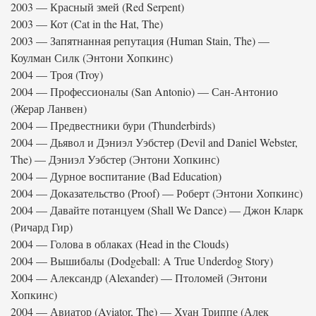
2003 — Красный змей (Red Serpent)
2003 — Кот (Cat in the Hat, The)
2003 — Запятнанная репутация (Human Stain, The) —
Коулман Силк (Энтони Хопкинс)
2004 — Троя (Troy)
2004 — Профессионалы (San Antonio) — Сан-Антонио
(Жерар Ланвен)
2004 — Предвестники бури (Thunderbirds)
2004 — Дьявол и Дэниэл Уэбстер (Devil and Daniel Webster,
The) — Дэниэл Уэбстер (Энтони Хопкинс)
2004 — Дурное воспитание (Bad Education)
2004 — Доказательство (Proof) — Роберт (Энтони Хопкинс)
2004 — Давайте потанцуем (Shall We Dance) — Джон Кларк
(Ричард Гир)
2004 — Голова в облаках (Head in the Clouds)
2004 — Вышибалы (Dodgeball: A True Underdog Story)
2004 — Александр (Alexander) — Птоломей (Энтони
Хопкинс)
2004 — Авиатор (Aviator, The) — Хуан Триппе (Алек