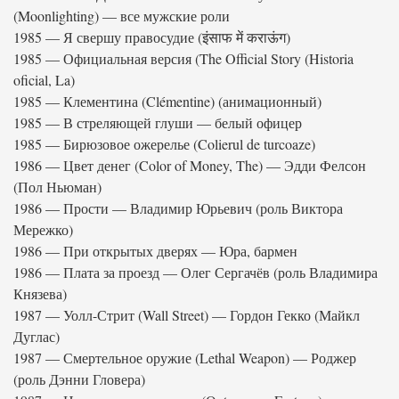
(Moonlighting) — все мужские роли
1985 — Я свершу правосудие (इंसाफ में कराऊंग)
1985 — Официальная версия (The Official Story (Historia
oficial, La)
1985 — Клементина (Clémentine) (анимационный)
1985 — В стреляющей глуши — белый офицер
1985 — Бирюзовое ожерелье (Colierul de turcoaze)
1986 — Цвет денег (Color of Money, The) — Эдди Фелсон
(Пол Ньюман)
1986 — Прости — Владимир Юрьевич (роль Виктора
Мережко)
1986 — При открытых дверях — Юра, бармен
1986 — Плата за проезд — Олег Сергачёв (роль Владимира
Князева)
1987 — Уолл-Стрит (Wall Street) — Гордон Гекко (Майкл
Дуглас)
1987 — Смертельное оружие (Lethal Weapon) — Роджер
(роль Дэнни Гловера)