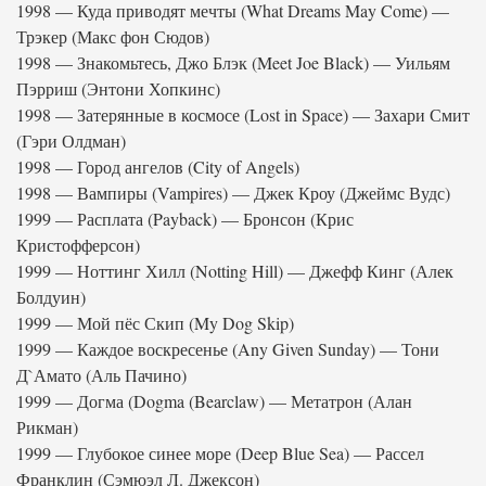
1998 — Куда приводят мечты (What Dreams May Come) —
Трэкер (Макс фон Сюдов)
1998 — Знакомьтесь, Джо Блэк (Meet Joe Black) — Уильям
Пэрриш (Энтони Хопкинс)
1998 — Затерянные в космосе (Lost in Space) — Захари Смит
(Гэри Олдман)
1998 — Город ангелов (City of Angels)
1998 — Вампиры (Vampires) — Джек Кроу (Джеймс Вудс)
1999 — Расплата (Payback) — Бронсон (Крис
Кристофферсон)
1999 — Ноттинг Хилл (Notting Hill) — Джефф Кинг (Алек
Болдуин)
1999 — Мой пёс Скип (My Dog Skip)
1999 — Каждое воскресенье (Any Given Sunday) — Тони
Д`Амато (Аль Пачино)
1999 — Догма (Dogma (Bearclaw) — Метатрон (Алан
Рикман)
1999 — Глубокое синее море (Deep Blue Sea) — Рассел
Франклин (Сэмюэл Л. Джексон)