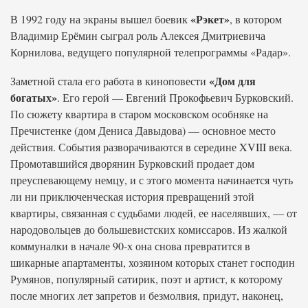
«Рэкет»
В 1992 году на экраны вышел боевик
, в котором
Владимир Ерёмин сыграл роль Алексея Дмитриевича
Корнилова, ведущего популярной телепрограммы «Радар».
«Дом для
Заметной стала его работа в киноповести
богатых»
. Его герой — Евгений Прокофьевич Бурковский.
По сюжету квартира в старом московском особняке на
Пречистенке (дом Дениса Давыдова) — основное место
действия. События разворачиваются в середине XVIII века.
Промотавшийся дворянин Бурковский продает дом
преуспевающему немцу, и с этого момента начинается чуть
ли ни приключенческая история превращений этой
квартиры, связанная с судьбами людей, ее населявших, — от
народовольцев до большевистских комиссаров. Из жалкой
коммуналки в начале 90-х она снова превратится в
шикарные апартаменты, хозяином которых станет господин
Румянов, популярный сатирик, поэт и артист, к которому
после многих лет запретов и безмолвия, придут, наконец,