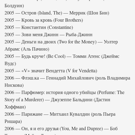
Болдуин)
2005 — Остров (Island, The) — Меррик (Шон Бин)
2005 — Кровь за кровь (Four Brothers)
2005 — Константин (Constantine)
2005 — Зови меня Джинн — Рыба-Джинн
2005 — Деньги на двоих (Two for the Money) — Уолтер
Абрамс (Аль Пачино)
2005 — Будь круче! (Be Cool) — Томми Атенс (Джеймс
Вудс)
2005 — «V» значит Вендетта (V for Vendetta)
2006 — Флэш.ка — Геннадий Михайлович (роль Владимира
Нискова)
2006 — Парфюмер: история одного убийцы (Perfume: The
Story of a Murderer) — Джузеппе Бальдини (Дастин
Хоффман)
2006 — Парижане — Митхаил Кувалдин (роль Пьера
Ришара)
2006 — Он, я и его друзья (You, Me and Dupree) — Боб