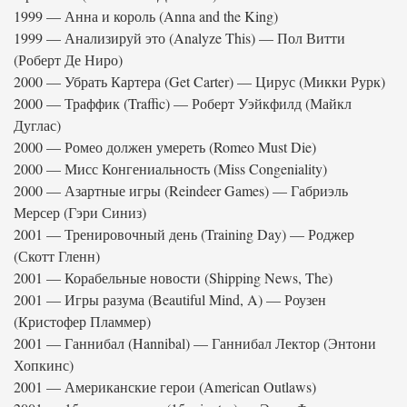
1999 — Анна и король (Anna and the King)
1999 — Анализируй это (Analyze This) — Пол Витти
(Роберт Де Ниро)
2000 — Убрать Картера (Get Carter) — Цирус (Микки Рурк)
2000 — Траффик (Traffic) — Роберт Уэйкфилд (Майкл
Дуглас)
2000 — Ромео должен умереть (Romeo Must Die)
2000 — Мисс Конгениальность (Miss Congeniality)
2000 — Азартные игры (Reindeer Games) — Габриэль
Мерсер (Гэри Синиз)
2001 — Тренировочный день (Training Day) — Роджер
(Скотт Гленн)
2001 — Корабельные новости (Shipping News, The)
2001 — Игры разума (Beautiful Mind, A) — Роузен
(Кристофер Пламмер)
2001 — Ганнибал (Hannibal) — Ганнибал Лектор (Энтони
Хопкинс)
2001 — Американские герои (American Outlaws)