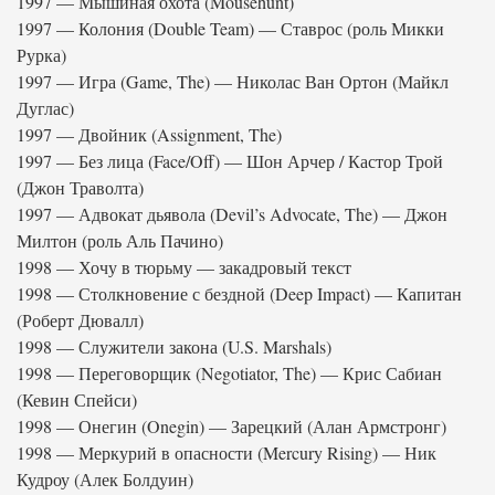
1997 — Мышиная охота (Mousehunt)
1997 — Колония (Double Team) — Ставрос (роль Микки
Рурка)
1997 — Игра (Game, The) — Николас Ван Ортон (Майкл
Дуглас)
1997 — Двойник (Assignment, The)
1997 — Без лица (Face/Off) — Шон Арчер / Кастор Трой
(Джон Траволта)
1997 — Адвокат дьявола (Devil’s Advocate, The) — Джон
Милтон (роль Аль Пачино)
1998 — Хочу в тюрьму — закадровый текст
1998 — Столкновение с бездной (Deep Impact) — Капитан
(Роберт Дювалл)
1998 — Служители закона (U.S. Marshals)
1998 — Переговорщик (Negotiator, The) — Крис Сабиан
(Кевин Спейси)
1998 — Онегин (Onegin) — Зарецкий (Алан Армстронг)
1998 — Меркурий в опасности (Mercury Rising) — Ник
Кудроу (Алек Болдуин)