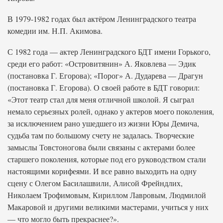
В 1979-1982 годах был актёром Ленинградского театра
комедии им. Н.П. Акимова.
С 1982 года — актер Ленинградского БДТ имени Горького,
среди его работ: «Островитянин» А. Яковлева — Эдик
(постановка Г. Егорова); «Порог» А. Дударева — Драгун
(постановка Г. Егорова). О своей работе в БДТ говорил:
«Этот театр стал для меня отличной школой. Я сыграл
немало серьезных ролей, однако у актеров моего поколения,
за исключением рано ушедшего из жизни Юры Демича,
судьба там по большому счету не задалась. Творческие
замыслы Товстоногова были связаны с актерами более
старшего поколения, которые под его руководством стали
настоящими корифеями. И все равно выходить на одну
сцену с Олегом Басилашвили, Алисой Фрейндлих,
Николаем Трофимовым, Кириллом Лавровым, Людмилой
Макаровой и другими великими мастерами, учиться у них
— что могло быть прекраснее?».