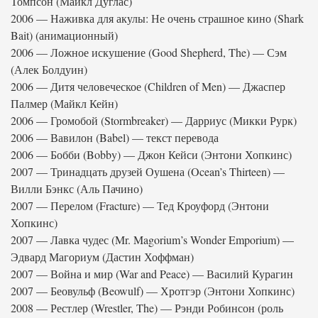
Томпсон (Майкл Дуглас)
2006 — Наживка для акулы: Не очень страшное кино (Shark
Bait) (анимационный)
2006 — Ложное искушение (Good Shepherd, The) — Сэм
(Алек Болдуин)
2006 — Дитя человеческое (Children of Men) — Джаспер
Палмер (Майкл Кейн)
2006 — Громобой (Stormbreaker) — Дарриус (Микки Рурк)
2006 — Вавилон (Babel) — текст перевода
2006 — Бобби (Bobby) — Джон Кейси (Энтони Хопкинс)
2007 — Тринадцать друзей Оушена (Ocean’s Thirteen) —
Вилли Бэнкс (Аль Пачино)
2007 — Перелом (Fracture) — Тед Кроуфорд (Энтони
Хопкинс)
2007 — Лавка чудес (Mr. Magorium’s Wonder Emporium) —
Эдвард Магориум (Дастин Хоффман)
2007 — Война и мир (War and Peace) — Василий Курагин
2007 — Беовульф (Beowulf) — Хротгэр (Энтони Хопкинс)
2008 — Рестлер (Wrestler, The) — Рэнди Робинсон (роль