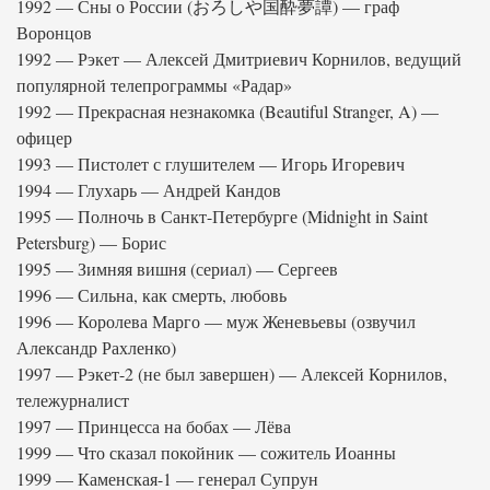
1992 — Сны о России (おろしや国酔夢譚) — граф
Воронцов
1992 — Рэкет — Алексей Дмитриевич Корнилов, ведущий
популярной телепрограммы «Радар»
1992 — Прекрасная незнакомка (Beautiful Stranger, A) —
офицер
1993 — Пистолет с глушителем — Игорь Игоревич
1994 — Глухарь — Андрей Кандов
1995 — Полночь в Санкт-Петербурге (Midnight in Saint
Petersburg) — Борис
1995 — Зимняя вишня (сериал) — Сергеев
1996 — Сильна, как смерть, любовь
1996 — Королева Марго — муж Женевьевы (озвучил
Александр Рахленко)
1997 — Рэкет-2 (не был завершен) — Алексей Корнилов,
тележурналист
1997 — Принцесса на бобах — Лёва
1999 — Что сказал покойник — сожитель Иоанны
1999 — Каменская-1 — генерал Супрун