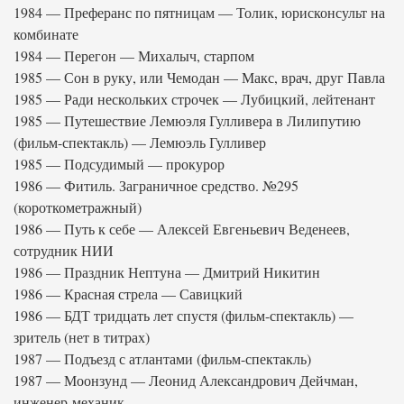
1984 — Преферанс по пятницам — Толик, юрисконсульт на
комбинате
1984 — Перегон — Михалыч, старпом
1985 — Сон в руку, или Чемодан — Макс, врач, друг Павла
1985 — Ради нескольких строчек — Лубицкий, лейтенант
1985 — Путешествие Лемюэля Гулливера в Лилипутию
(фильм-спектакль) — Лемюэль Гулливер
1985 — Подсудимый — прокурор
1986 — Фитиль. Заграничное средство. №295
(короткометражный)
1986 — Путь к себе — Алексей Евгеньевич Веденеев,
сотрудник НИИ
1986 — Праздник Нептуна — Дмитрий Никитин
1986 — Красная стрела — Савицкий
1986 — БДТ тридцать лет спустя (фильм-спектакль) —
зритель (нет в титрах)
1987 — Подъезд с атлантами (фильм-спектакль)
1987 — Моонзунд — Леонид Александрович Дейчман,
инженер-механик