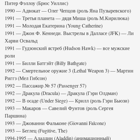
Питер Фэллоу (Брюс Уиллис)
1990 — Адвокат — Олег Чепцов (роль Яна Пузыревского)
1991 — Третья планета — дядя Миша (роль М.Кирилюка)
1991 — Молодая Екатерина (Young Catherine)
1991 — Джон Ф. Кеннеди. Выстрелы в Далласе (JFK) — Ли
Харви Освальд
1991 — Гудзонский ястреб (Hudson Hawk) — все мужские
роли
1991 — Билли Батгэйт (Billy Bathgate)
1992 — Смертельное оружие 3 (Lethal Weapon 3) — Мартин
Риггз (Мел Гибсон)
1992 — Пассажир № 57 (Passenger 57)
1992 — Дракула (Dracula) — Дракула (Гэри Олдман)
1992 — В осаде (Under Siege) — Крилл (роль Гэри Бьюзи)
1993 — Макаров — Савелий Фунтов (роль Сергея
Паршина)
1993 — Джованни Фальконе (Giovanni Falcone)
1993 — Беглец (Fugitive, The)
1994-1995 — Аладдин (Aladdin) (анимационный)