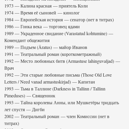
1973 — Калина красная — приятель Коли
1974 — Время её сыновей — кинолог
1984 — Европейская история — сенатор (нет в титрах)
1986 — Гонка века — торговец ядами
1989 — Украденное свидание (Varastatud kohtumine) —
Комендант общежития
1989 — Подъем (Äratus) — майор Иванов
1991 — Театральный роман (короткометражный)
1992 — Место любовных битв (Armastuse lahinguvaljad) —
Врач
1992 — Эти старые любовные письма (Those Old Love
Letters / Need vanad armastuskirjad) — Капитан
1993 — Тьма в Таллине (Darkness in Tallinn / Tallinn
Pimeduses) — Священник
1993 — Тайна королевы Анны, или Мушкетёры тридцать
лет спустя — Дигби
2002 — Театральный роман — член Комиссии (нет в
титрах)