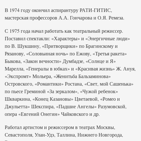
В 1974 году окончил аспирантуру РАТИ-ГИТИС,
мастерская профессоров А.А. Гончарова и О.Я. Ремеза.
С 1975 года начал работать как театральный режиссер.
Поставил спектакли: «Характеры» и «Энергичные люди»
по В. Шукшину, «Притворщики» по Брагинскому и
Рязанову, «Соловьиная ночь» по Ежову, «Третья ракета»
Быкова, «Закон вечности» Думбадзе, «Солнце и Я»
Марелла, «Генералы в юбках» и «Красивая жизнь» Ж. Ануя,
«Экспромт» Мольера, «Женитьба Бальзаминова»
Островского, «Романтики» Ростана, «Свет, мой Сашенька»
по пьесе Греминой «За зеркалом», «Чужой ребенок»
Шкваркина, «Конец Казановы» Цветаевой, «Ромео и
Джульетта» Шекспира, «Падшие Ангелы» Разумовской,
опера «Евгений Онегин» Чайковского и др.
Работал артистом и режиссером в театрах Москвы,
Севастополя, Улан-Удэ, Таллина, Нижнего Новгорода,