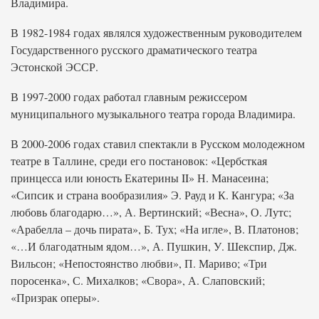
Владимира.
В 1982-1984 годах являлся художественным руководителем
Государственного русского драматического театра
Эстонской ЭССР.
В 1997-2000 годах работал главным режиссером
муниципального музыкального театра города Владимира.
В 2000-2006 годах ставил спектакли в Русском молодежном
театре в Таллине, среди его постановок: «Цербсткая
принцесса или юность Екатерины II» Н. Манасеина;
«Сипсик и страна вообразилия» Э. Рауд и К. Кангура; «За
любовь благодарю…», А. Вертинский; «Весна», О. Лутс;
«Арабелла – дочь пирата», Б. Тух; «На игле», В. Платонов;
«…И благодатным ядом…», А. Пушкин, У. Шекспир, Дж.
Вильсон; «Непостоянство любви», П. Мариво; «Три
поросенка», С. Михалков; «Свора», А. Слаповский;
«Призрак оперы».