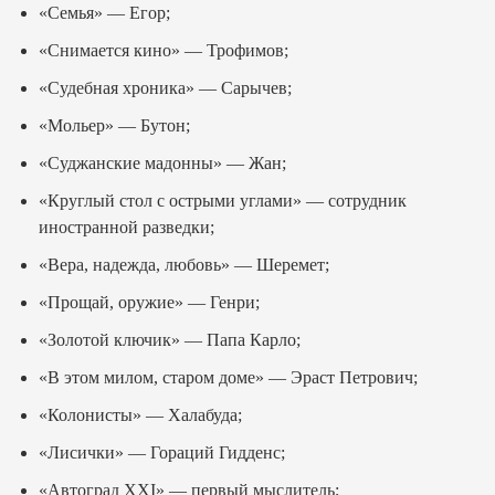
«Семья» — Егор;
«Снимается кино» — Трофимов;
«Судебная хроника» — Сарычев;
«Мольер» — Бутон;
«Суджанские мадонны» — Жан;
«Круглый стол с острыми углами» — сотрудник
иностранной разведки;
«Вера, надежда, любовь» — Шеремет;
«Прощай, оружие» — Генри;
«Золотой ключик» — Папа Карло;
«В этом милом, старом доме» — Эраст Петрович;
«Колонисты» — Халабуда;
«Лисички» — Гораций Гидденс;
«Автоград XXI» — первый мыслитель;