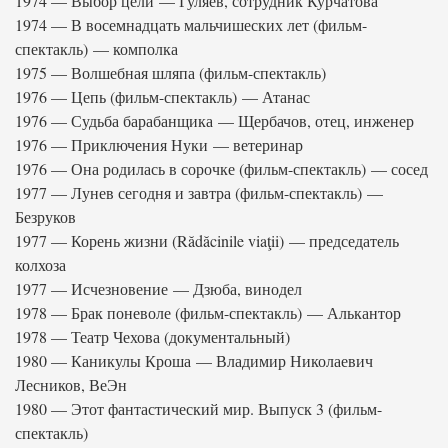
1974 — Выбор цели — Гуляев, сотрудник Курчатова
1974 — В восемнадцать мальчишеских лет (фильм-
спектакль) — комполка
1975 — Волшебная шляпа (фильм-спектакль)
1976 — Цепь (фильм-спектакль) — Атанас
1976 — Судьба барабанщика — Щербачов, отец, инженер
1976 — Приключения Нуки — ветеринар
1976 — Она родилась в сорочке (фильм-спектакль) — сосед
1977 — Лунев сегодня и завтра (фильм-спектакль) —
Безруков
1977 — Корень жизни (Rădăcinile viaţii) — председатель
колхоза
1977 — Исчезновение — Дзюба, винодел
1978 — Брак поневоле (фильм-спектакль) — Алькантор
1978 — Театр Чехова (документальный)
1980 — Каникулы Кроша — Владимир Николаевич
Лесников, ВеЭн
1980 — Этот фантастический мир. Выпуск 3 (фильм-
спектакль)