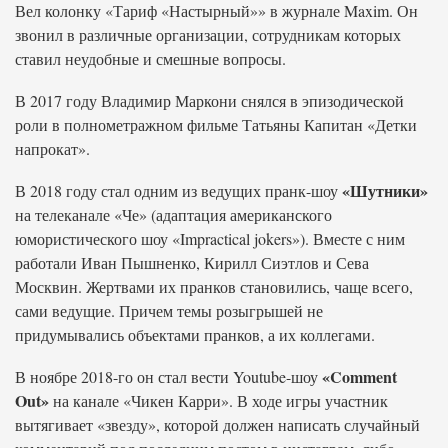
Вел колонку «Тариф «Настырный»» в журнале Maxim. Он
звонил в различные организации, сотрудникам которых
ставил неудобные и смешные вопросы.
В 2017 году Владимир Маркони снялся в эпизодической
роли в полнометражном фильме Татьяны Капитан «Детки
напрокат».
«Шутники»
В 2018 году стал одним из ведущих пранк-шоу
на телеканале «Че» (адаптация американского
юмористического шоу «Impractical jokers»). Вместе с ним
работали Иван Пышненко, Кирилл Сиэтлов и Сева
Москвин. Жертвами их пранков становились, чаще всего,
сами ведущие. Причем темы розыгрышей не
придумывались объектами пранков, а их коллегами.
«Comment
В ноябре 2018-го он стал вести Youtube-шоу
Out»
на канале «Чикен Карри». В ходе игры участник
вытягивает «звезду», которой должен написать случайный