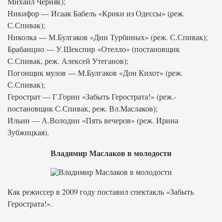
Михаил Черняк);
Никифор — Исаак Бабель «Крики из Одессы» (реж.
С.Спивак);
Николка — М.Булгаков «Дни Турбиных» (реж. С.Спивак);
Брабанцио — У.Шекспир «Отелло» (постановщик
С.Спивак, реж. Алексей Утеганов);
Погонщик мулов — М.Булгаков «Дон Кихот» (реж.
С.Спивак);
Герострат — Г.Горин «Забыть Герострата!» (реж.-
постановщик С.Спивак, реж. Вл.Маслаков);
Ильин — А.Володин «Пять вечеров» (реж. Ирина
Зубжицкая).
Владимир Маслаков в молодости
Как режиссер в 2009 году поставил спектакль «Забыть
Герострата!».