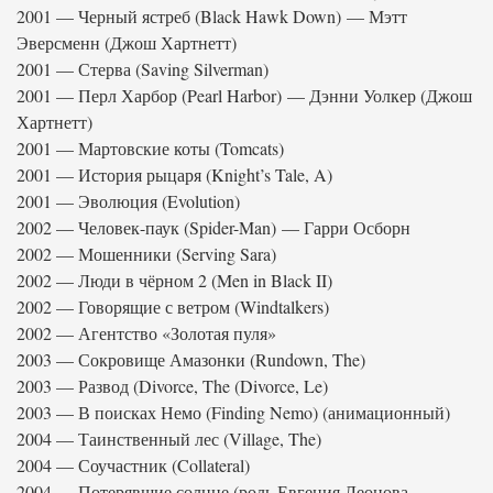
2001 — Черный ястреб (Black Hawk Down) — Мэтт
Эверсменн (Джош Хартнетт)
2001 — Стерва (Saving Silverman)
2001 — Перл Харбор (Pearl Harbor) — Дэнни Уолкер (Джош
Хартнетт)
2001 — Мартовские коты (Tomcats)
2001 — История рыцаря (Knight’s Tale, A)
2001 — Эволюция (Evolution)
2002 — Человек-паук (Spider-Man) — Гарри Осборн
2002 — Мошенники (Serving Sara)
2002 — Люди в чёрном 2 (Men in Black II)
2002 — Говорящие с ветром (Windtalkers)
2002 — Агентство «Золотая пуля»
2003 — Сокровище Амазонки (Rundown, The)
2003 — Развод (Divorce, The (Divorce, Le)
2003 — В поисках Немо (Finding Nemo) (анимационный)
2004 — Таинственный лес (Village, The)
2004 — Соучастник (Collateral)
2004 — Потерявшие солнце (роль Евгения Леонова-