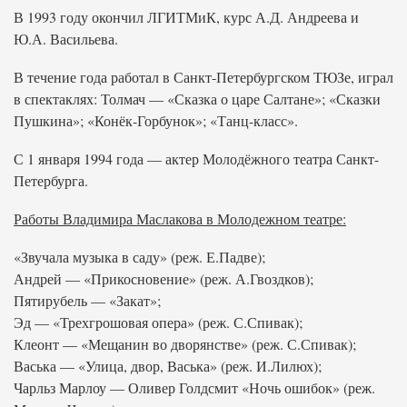
В 1993 году окончил ЛГИТМиК, курс А.Д. Андреева и
Ю.А. Васильева.
В течение года работал в Санкт-Петербургском ТЮЗе, играл
в спектаклях: Толмач — «Сказка о царе Салтане»; «Сказки
Пушкина»; «Конёк-Горбунок»; «Танц-класс».
С 1 января 1994 года — актер Молодёжного театра Санкт-
Петербурга.
Работы Владимира Маслакова в Молодежном театре:
«Звучала музыка в саду» (реж. Е.Падве);
Андрей — «Прикосновение» (реж. А.Гвоздков);
Пятирубель — «Закат»;
Эд — «Трехгрошовая опера» (реж. С.Спивак);
Клеонт — «Мещанин во дворянстве» (реж. С.Спивак);
Васька — «Улица, двор, Васька» (реж. И.Лилюх);
Чарльз Марлоу — Оливер Голдсмит «Ночь ошибок» (реж.