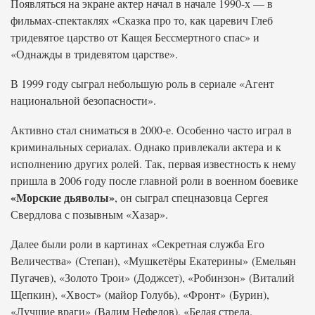
Появляться на экране актер начал в начале 1990-х — в
фильмах-спектаклях «Сказка про то, как царевич Глеб
тридевятое царство от Кащея Бессмертного спас» и
«Однажды в тридевятом царстве».
В 1999 году сыграл небольшую роль в сериале «Агент
национальной безопасности».
Активно стал сниматься в 2000-е. Особенно часто играл в
криминальных сериалах. Однако привлекали актера и к
исполнению других ролей. Так, первая известность к нему
пришла в 2006 году после главной роли в военном боевике
«Морские дьяволы»
, он сыграл спецназовца Сергея
Свердлова с позывным «Хазар».
Далее были роли в картинах «Секретная служба Его
Величества» (Степан), «Мушкетёры Екатерины» (Емельян
Пугачев), «Золото Трои» (Доджсет), «Робинзон» (Виталий
Щепкин), «Хвост» (майор Голубь), «Фронт» (Бурин),
«Лучшие враги» (Вадим Нефедов), «Белая стрела.