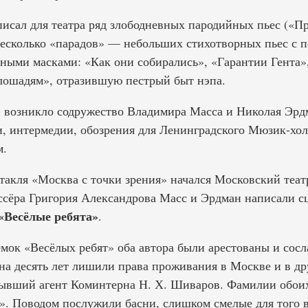
писал для театра ряд злободневных пародийных пьес («П
 несколько «парадов» — небольших стихотворных пьес с 
ыми масками: «Как они собирались», «Гарантии Гента»
лошадям», отразившую пестрый быт нэпа.
в возникло содружество Владимира Масса и Николая Эрд
и, интермедии, обозрения для Ленинградского Мюзик-хол
м.
ктакля «Москва с точки зрения» начался Московский теа
сёра Григория Александрова Масс и Эрдман написали с
«Весёлые ребята»
.
ёмок «Весёлых ребят» оба автора были арестованы и сосла
на десять лет лишили права проживания в Москве и в др
бывший агент Коминтерна Н. Х. Шиваров. Фамилии обоих
». Поводом послужили басни, слишком смелые для того 