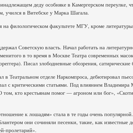
ринадлежащем деду особняке в Камергерском переулке, 
м, учился в Витебске у Марка Шагала.
ся на филологическом факультете МГУ, кроме литературы
держал Советскую власть. Начал работать на литературн
менитого в то время в Москве Театра современных масо
ореггера). Писал злободневные обозрения, сатирические
тал в Театральном отделе Наркомпроса, дебютировал пье
пал с критическими статьями. Под влиянием Владимира М
 том, кто крестьянам помог — агроном или бог», «Скот
тношение к лошадям» стала в те годы очень популярной
лантером они сочиняли песенки, такие, как известные д
ей-пролетарий».