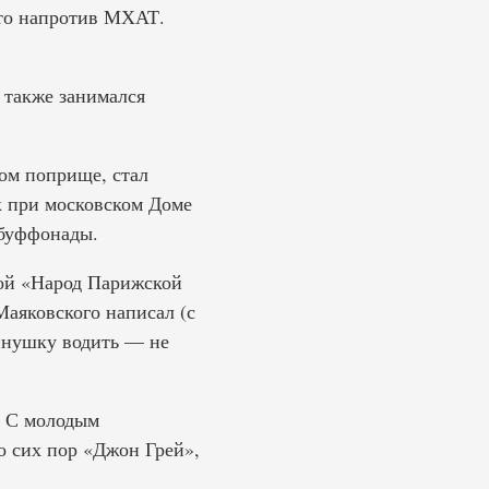
что напротив МХАТ.
 также занимался
ом поприще, стал
к при московском Доме
 буффонады.
сой «Народ Парижской
аяковского написал (с
инушку водить — не
. С молодым
о сих пор «Джон Грей»,