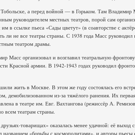
 Тобольске, а перед войной — в Горьком. Там Владимир 
нным руководителем местных театров, порой сам органи
 им в ссылке пьеса «Сады цветут» (в соавторстве с актё
ь ли не все театры страны. С 1938 года Масс руководил
стным театром драмы.
ир Масс организовал и возглавил театральную фронтову
сти Красной армии. В 1942-1943 годах руководил фронт
шили жить в Москве. В этом же году состоялась его вст
м, демобилизованном из-за тяжёлого ранения. Их первая
влена в театре им. Евг. Вахтангова (режиссёр А. Ремизова
о всем театрам страны.
друзьях-товарищах» оказалась менее удачной: её выход 
 названием «борьбы с космополитами», и авторы пьесы 