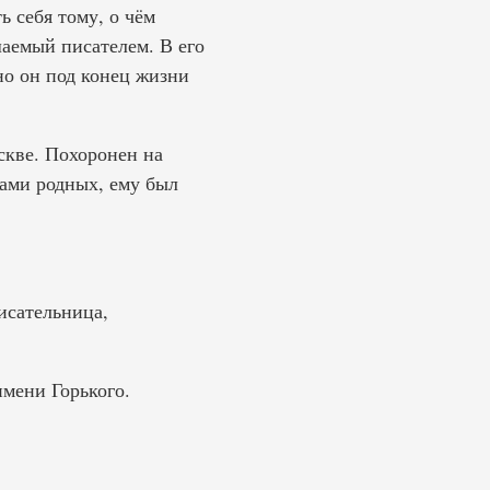
 себя тому, о чём
шаемый писателем. В его
но он под конец жизни
скве. Похоронен на
ами родных, ему был
исательница,
мени Горького.