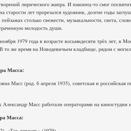
ворений лирического жанра. И наконец-то смог посвятить
на старости лет прорезался художник, долгие годы заглу
 пейзажах столько свежести, музыкальности, света, слов
траченную молодость души.
оября 1979 года в возрасте восьмидесяти трёх лет, в Мо
В то же время на Новодевичьем кладбище, рядом с могил
ра Масса:
а Масс (род. 6 апреля 1935), советская и российская п
 Александр Масс работали операторами на киностудии и
ра Масса:
), «Так держать» (1979).