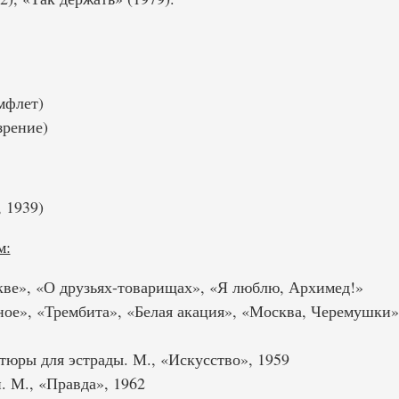
мфлет)
зрение)
 1939)
м:
кве», «О друзьях-товарищах», «Я люблю, Архимед!»
ное», «Трембита», «Белая акация», «Москва, Черемушки»
юры для эстрады. М., «Искусство», 1959
. М., «Правда», 1962