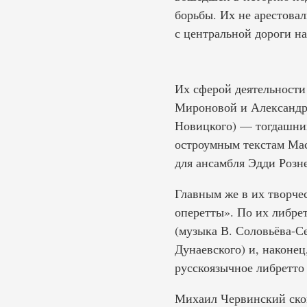
борьбы. Их не арестовал
с центральной дороги н
Их сферой деятельности
Мироновой и Александра
Новицкого) — тогдашних
остроумным текстам Мас
для ансамбля Эдди Розн
Главным же в их творчес
оперетты». По их либре
(музыка В. Соловьёва-С
Дунаевского) и, наконе
русскоязычное либретто 
Михаил Червинский скон