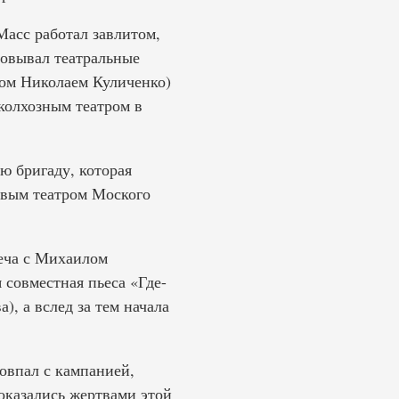
Масс работал завлитом,
зовывал театральные
ром Николаем Куличенко)
 колхозным театром в
ю бригаду, которая
овым театром Моского
реча с Михаилом
 совместная пьеса «Где-
), а вслед за тем начала
совпал с кампанией,
оказались жертвами этой