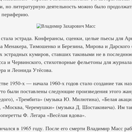
и, но литературную деятельность можно было продолжать
а периферию.
 стала эстрада. Конферансы, сценки, целые пьесы для А
 Менакера, Тимошенко и Березина, Мирова и Дарского 
 эстрадных кумиров, ставших таковыми не в последнюю
са и Червинского, стихотворные фельетоны для журнала
ера и Леонида Утёсова.
тве 1950-х — начала 1960-х годов стало создание так на
тто были поставлены следующие произведения этого жанр
едого), «Трембита» (музыка Ю. Милютина), «Белая акаци
ц, «Москва, Черемушки» (музыка Д. Шостаковича). Им т
оперетты Ф. Легара «Весёлая вдова».
чался в 1965 году. После его смерти Владимир Масс раб