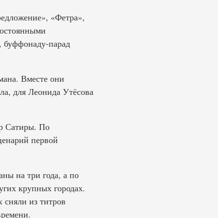
редложение», «Фетра»,
постоянными
, буффонаду-парад
мана. Вместе они
ла, для Леонида Утёсова
тр Сатиры. По
ценарий первой
ны на три года, а по
угих крупных городах.
 сняли из титров
времени.