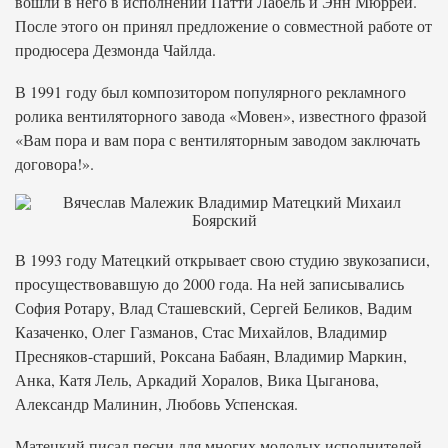
вошли в него в исполнении Патти Лабель и Энн Мюррей.
После этого он принял предложение о совместной работе от
продюсера Дезмонда Чайлда.
В 1991 году был композитором популярного рекламного
ролика вентиляторного завода «Мовен», известного фразой
«Вам пора и вам пора с вентиляторным заводом заключать
договора!».
В 1993 году Матецкий открывает свою студию звукозаписи,
просуществовавшую до 2000 года. На ней записывались
София Ротару, Влад Сташевский, Сергей Беликов, Вадим
Казаченко, Олег Газманов, Стас Михайлов, Владимир
Пресняков-старший, Роксана Бабаян, Владимир Маркин,
Анка, Катя Лель, Аркадий Хоралов, Вика Цыганова,
Александр Малинин, Любовь Успенская.
Матецкий писал песни для многих молодых исполнителей,