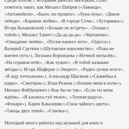
отметить таких, как Михаил Шабров («Лаванда»,
«Автомобили», «Было, но прошло», «Луна-луна», «Дикие
лебеди», «Караван любви», «В городе Сочи», «Хуторянка»),
Игорь Кохановский («Больше не встречу», «Только с
тобой»), Михаил Танич («Да-да-да-да», «Чертаново»,
«Ожидание любви», «Песня нашего лета», «Одесса»),
Валерий Сауткин («Шутовское королевство», «Пока не
кончен путь»), Лилиана Воронцова («Ночной мотылёк»,
«На седьмом небе», «Как чужие», «Я тобой называю
звёзды»), Игорь Шаферан («Эверест», «Радио-лучше всего»,
«Я жду почтальона»), Александр Шаганов («Скамейка в
парке», «Свитерок»), Илья Резник («Позови меня в ночи»),
Михаил Файбушевич («Как бы не так», «Если ты меня
ждёшь», «Я касаюсь губ твоих», «Лунная радуга»,
«Фонари»), Карен Кавалерян («Глаза чайного цвета»,
«Танцы двух теней», «Спичка»).
Матецкий много работал над музыкой для кино и