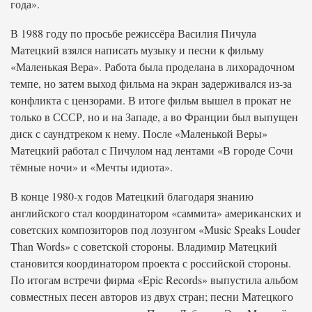
года».
В 1988 году по просьбе режиссёра Василия Пичула
Матецкий взялся написать музыку и песни к фильму
«Маленькая Вера». Работа была проделана в лихорадочном
темпе, но затем выход фильма на экран задерживался из-за
конфликта с цензорами. В итоге фильм вышел в прокат не
только в СССР, но и на Западе, а во Франции был выпущен
диск с саундтреком к нему. После «Маленькой Веры»
Матецкий работал с Пичулом над лентами «В городе Сочи
тёмные ночи» и «Мечты идиота».
В конце 1980-х годов Матецкий благодаря знанию
английского стал координатором «саммита» американских и
советских композиторов под лозунгом «Music Speaks Louder
Than Words» с советской стороны. Владимир Матецкий
становится координатором проекта с российской стороны.
По итогам встречи фирма «Epic Records» выпустила альбом
совместных песен авторов из двух стран; песни Матецкого