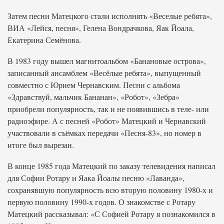
Затем песни Матецкого стали исполнять «Веселые ребята»,
ВИА «Лейся, песня», Гелена Вондрачкова, Яак Йоала,
Екатерина Семёнова.
В 1983 году вышел магнитоальбом «Банановые острова»,
записанный ансамблем «Весёлые ребята», выпущенный
совместно с Юрием Чернавским. Песни с альбома
«Здравствуй, мальчик Бананан», «Робот», «Зебра»
приобрели популярность, так и не появившись в теле- или
радиоэфире. А с песней «Робот» Матецкий и Чернавский
участвовали в съёмках передачи «Песня-83», но номер в
итоге был вырезан.
В конце 1985 года Матецкий по заказу телевидения написал
для Софии Ротару и Яака Йоалы песню «Лаванда»,
сохранявшую популярность всю вторую половину 1980-х и
первую половину 1990-х годов. О знакомстве с Ротару
Матецкий рассказывал: «С Софией Ротару я познакомился в