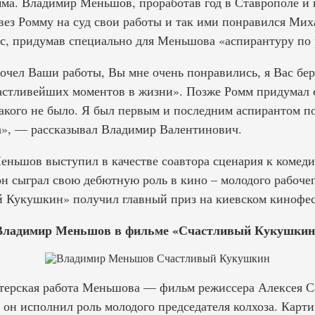
ма. Владимир Меньшов, проработав год в Ставрополе и 
вез Ромму на суд свои работы и так ими понравился Мих
урс, придумав специально для Меньшова «аспирантуру по
очел Ваши работы, Вы мне очень понравились, я Вас бер
частливейших моментов в жизни». Позже Ромм придумал 
такого не было. Я был первым и последним аспирантом п
а», — рассказывал Владимир Валентинович.
еньшов выступил в качестве соавтора сценария к комед
 он сыграл свою дебютную роль в кино – молодого рабоче
 Кукушкин» получил главный приз на киевском кинофес
Владимир Меньшов в фильме «Счастливый Кукушкин
ктерская работа Меньшова — фильм режиссера Алексея 
м он исполнил роль молодого председателя колхоза. Карт