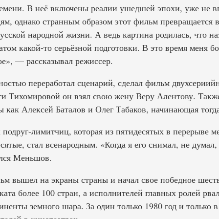
емени. В неё включены реалии ушедшей эпохи, уже не 
, однако странным образом этот фильм превращается в
русской народной жизни. А ведь картина родилась, что на
татом какой-то серьёзной подготовки. В это время меня 
ое», — рассказывал режиссер.
остью переработал сценарий, сделал фильм двухсериий
ти Тихомировой он взял свою жену Веру Алентову. Такж
ы как Алексей Баталов и Олег Табаков, начинающая тогд
х подруг-лимитчиц, которая из пятидесятых в перерыве м
ятые, стал всенародным. «Когда я его снимал, не думал,
лся Меньшов.
льм вышел на экраны страны и начал свое победное шеств
ката более 100 стран, а исполнителей главных ролей рва
иненты земного шара. За один только 1980 год и только