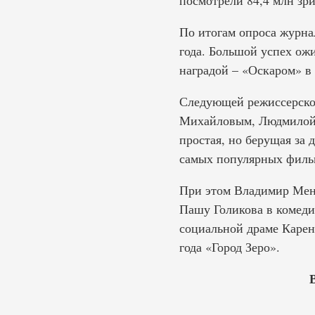
посмотрели 84,4 млн зри
По итогам опроса журна
года. Большой успех ож
наградой – «Оскаром» 
Следующей режиссерско
Михайловым, Людмилой 
простая, но берущая за 
самых популярных фильм
При этом Владимир Мень
Пашу Голикова в комеди
социальной драме Карен
года «Город Зеро».