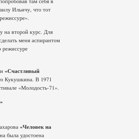
попробовав там себя в
аилу Ильичу, что тот
 режиссуре».
у на второй курс. Для
сделать меня аспирантом
о режиссуре
«Счастливый
ии
го Кукушкина. В 1971
тивале «Молодость-71».
»
«Человек на
Сахарова
ина была удостоена