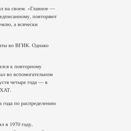
ял на своем. «Главное —
редписанному, повторяют
емлю, а всячески
енты во ВГИК. Однако
ился к повторному
рал во вспомогательном
устя четыре года — в
МХАТ.
 года по распределению
л в 1970 году,