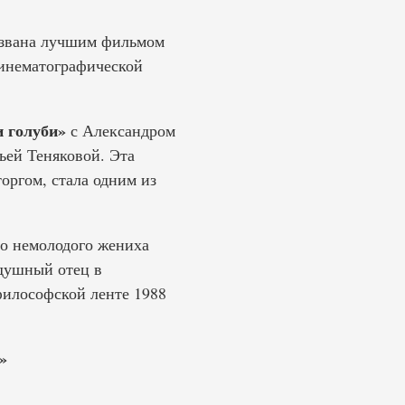
азвана лучшим фильмом
кинематографической
 голуби»
с Александром
ей Теняковой. Эта
оргом, стала одним из
о немолодого жениха
одушный отец в
философской ленте 1988
»