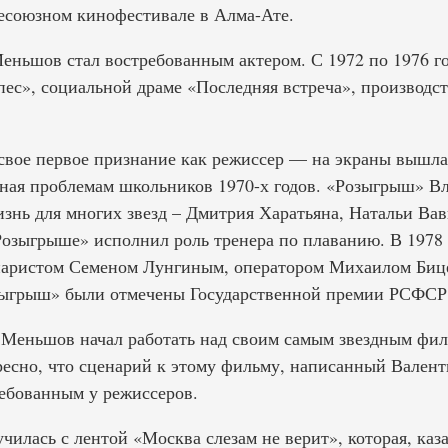
есоюзном кинофестивале в Алма-Ате.
еньшов стал востребованным актером. С 1972 по 1976 го
ес», социальной драме «Последняя встреча», производс
 свое первое признание как режиссер — на экраны вышла
нная проблемам школьников 1970-х годов. «Розыгрыш» В
изнь для многих звезд – Дмитрия Харатьяна, Натальи Ва
Розыгрыше» исполнил роль тренера по плаванию. В 1978
наристом Семеном Лунгиным, оператором Михаилом Биц
зыгрыш» были отмечены Государственной премии РСФСР
р Меньшов начал работать над своим самым звездным ф
ресно, что сценарий к этому фильму, написанный Вален
ребованным у режиссеров.
чилась с лентой «Москва слезам не верит», которая, каз