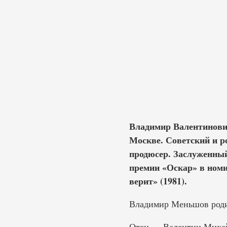
Владимир Валентинович
Москве. Советский и ро
продюсер. Заслуженный
премии «Оскар» в ном
верит» (1981).
Владимир Меньшов родил
Отец — Валентин Михай