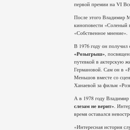
первой премии на VI Вс
После этого Владимир М
киноповести «Соленый п
«Собственное мнение».
В 1976 году он получил
«Розыгрыш»
, посвяще
путевкой в актерскую ж
Германовой. Сам он в «
Меньшов вместе со сце
Ханаевой за фильм «Ро
А в 1978 году Владими
слезам не верит»
. Инте
время оставался невост
«Интересная история слу