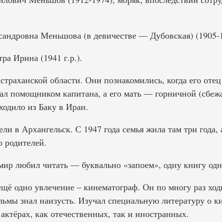
ндровна Меньшова (в девичестве — Дубовская) (1905-1
ра Ирина (1941 г.р.).
страханской области. Они познакомились, когда его отец
ал помощником капитана, а его мать — горничной (сбежа
ходило из Баку в Иран.
ли в Архангельск. С 1947 года семья жила там три года, 
о родителей.
ир любил читать — буквально «запоем», одну книгу одну
ещё одно увлечение – кинематограф. Он по многу раз ход
льмы знал наизусть. Изучал специальную литературу о к
актёрах, как отечественных, так и иностранных.