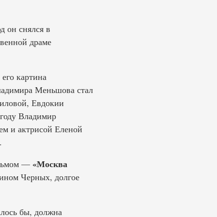
д он снялся в
твенной драме
 его картина
ладимира Меньшова стал
виловой, Евдокии
 году Владимир
ем и актрисой Еленой
.
«Москва
ильмом —
тином Черных, долгое
алось бы, должна