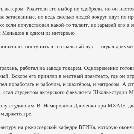
 актером. Родители его выбор не одобряли, но он насто
ва затасканные, но ведь сколько людей вокруг идут по п
ю: если почувствовал какой-то талант, не зарывай его в з
 Меньшов в одном из интервью.
 попытался поступить в театральный вуз — подал докум
рахань, работал на заводе токарем. Одновременно готов
ый. Вскоре его приняли в местный драмтеатр, где он иг
пел поработать и рабочим, и шахтёром, и матросом. А сп
ц, стал студентом актёрского факультета Школы-студии 
олу-студию им. В. Немировича-Данченко при МХАТе, два
м драмтеатре.
рантуру на режиссёрской кафедре ВГИКа, которую окончи