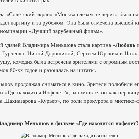
телей в кинотеатрах.
ла «Советский экран» «Москва слезам не верит» была н
идал картину и за рубежом. Она была отмечена высшей 
в номинации «Лучший зарубежный фильм».
«Любовь и
й удачей Владимира Меньшова стала картина
Гурченко, Ниной Дорошиной, Сергеем Юрским и Наталь
душу, комедия была встречена зрителями с огромным вост
ов 80-хх годов и разошлась на цитаты.
шов продолжал сниматься в кино. Зрители полюбили ег
и «Где находится Нофелет?», запомнился он как неравн
а Шахназарова «Курьер», по роли прокурора в мистико-
Владимир Меньшов в фильме «Где находится нофелет?