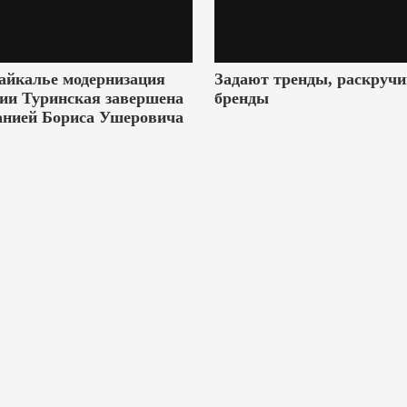
айкалье модернизация
Задают тренды, раскруч
ии Туринская завершена
бренды
анией Бориса Ушеровича