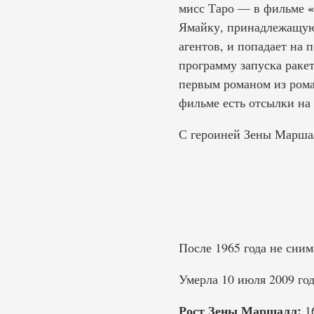
«
мисс Таро — в фильме
Ямайку, принадлежащую 
агентов, и попадает на
программу запуска раке
первым романом из рома
фильме есть отсылки на
С героиней Зены Маршал
После 1965 года не сним
Умерла 10 июля 2009 год
Рост Зены Маршалл:
16