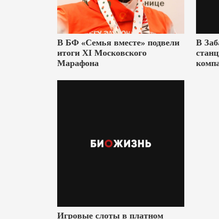
В БФ «Семья вместе» подвели
В Заб
итоги XI Московского
станц
Марафона
комп
Игровые слоты в платном