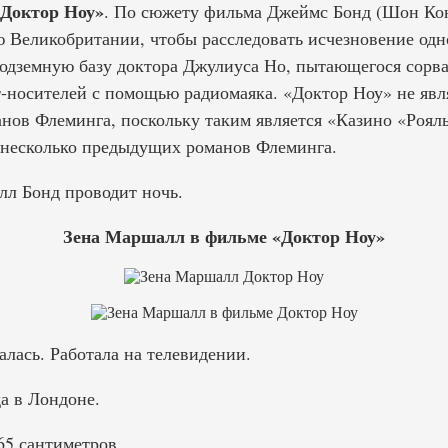
Доктор Ноу»
. По сюжету фильма Джеймс Бонд (Шон Кон
Великобритании, чтобы расследовать исчезновение одн
 подземную базу доктора Джулиуса Но, пытающегося сорв
т-носителей с помощью радиомаяка. «Доктор Ноу» не явл
нов Флеминга, поскольку таким является «Казино «Рояль
 несколько предыдущих романов Флеминга.
л Бонд проводит ночь.
Зена Маршалл в фильме «Доктор Ноу»
алась. Работала на телевидении.
а в Лондоне.
5 сантиметров.