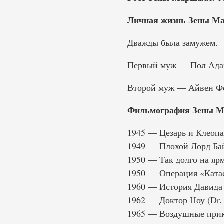
Личная жизнь Зены М
Дважды была замужем.
Первый муж — Пол Адам.
Второй муж — Айвен Фок
Фильмография Зены М
1945 — Цезарь и Клеопат
1949 — Плохой Лорд Байр
1950 — Так долго на ярм
1950 — Операция «Катас
1960 — История Давида (
1962 — Доктор Ноу (Dr.
1965 — Воздушные приклю