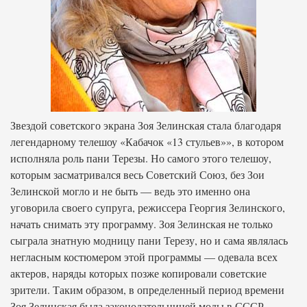
Звездой советского экрана Зоя Зелинская стала благодаря
легендарному телешоу «Кабачок «13 стульев»», в котором
исполняла роль пани Терезы. Но самого этого телешоу,
которым засматривался весь Советский Союз, без Зои
Зелинской могло и не быть — ведь это именно она
уговорила своего супруга, режиссера Георгия Зелинского,
начать снимать эту программу. Зоя Зелинская не только
сыграла знатную модницу пани Терезу, но и сама являлась
негласным костюмером этой программы — одевала всех
актеров, наряды которых позже копировали советские
зрители. Таким образом, в определенный период времени
Зоя Зелинская была законодательницей моды в СССР…