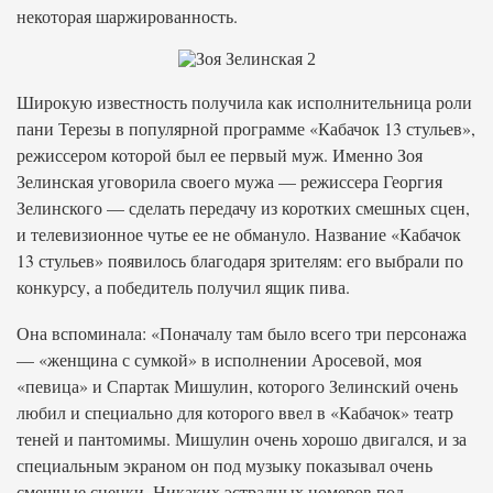
некоторая шаржированность.
Широкую известность получила как исполнительница роли
пани Терезы в популярной программе «Кабачок 13 стульев»,
режиссером которой был ее первый муж. Именно Зоя
Зелинская уговорила своего мужа — режиссера Георгия
Зелинского — сделать передачу из коротких смешных сцен,
и телевизионное чутье ее не обмануло. Название «Кабачок
13 стульев» появилось благодаря зрителям: его выбрали по
конкурсу, а победитель получил ящик пива.
Она вспоминала: «Поначалу там было всего три персонажа
— «женщина с сумкой» в исполнении Аросевой, моя
«певица» и Спартак Мишулин, которого Зелинский очень
любил и специально для которого ввел в «Кабачок» театр
теней и пантомимы. Мишулин очень хорошо двигался, и за
специальным экраном он под музыку показывал очень
смешные сценки. Никаких эстрадных номеров под