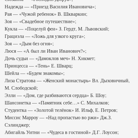
Надежда — «Приезд Василия Ивановича»;
Рая — «Чужой ребенок» В. Шкваркин;
Зоя — «Свадебное путешествие»;
Кукла — «Поцелуй феи» З. Гердт, М. Львовский;
Грациэла — «Ложь для узкого круга»;
Зоя — «Дым без огня»;
Люся — «А был ли Иван Иванович?»;
Дочь судьи — «Дамоклов меч» Н. Хикмет;
Принцесса — «Тень» Е. Шварц;
Шейла — «Будем знакомы»;
Лиза Стратова — «Женский монастырь» Вл. Дыховичный,
М. Слободской;
Элли — «Дом, где разбиваются сердца» Б. Шоу;
Шансонетка — «Памятник себе…» С. Михалков;
Студентка — «Золотой телёнок» И. Ильф, Е. Петров;
Миссис Марроу — «Над пропастью во ржи» Дж.З.
Сэлинджер;
Абигайль Уитни — «Чудеса в гостиной» Д.Г. Лоусон;