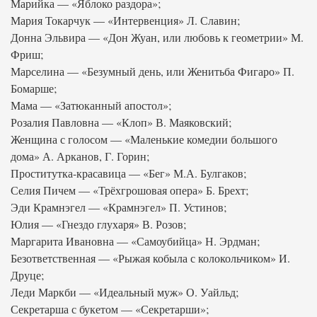
Марийка — «Яблоко раздора»;
Мария Токарчук — «Интервенция» Л. Славин;
Донна Эльвира — «Дон Жуан, или любовь к геометрии» М.
Фриш;
Марселина — «Безумный день, или Женитьба Фигаро» П.
Бомарше;
Мама — «Затюканный апостол»;
Розалия Павловна — «Клоп» В. Маяковский;
Женщина с голосом — «Маленькие комедии большого
дома» А. Арканов, Г. Горин;
Проститутка-красавица — «Бег» М.А. Булгаков;
Селия Пичем — «Трёхгрошовая опера» Б. Брехт;
Эди Крамнэгел — «Крамнэгел» П. Устинов;
Юлия — «Гнездо глухаря» В. Розов;
Маргарита Ивановна — «Самоубийца» Н. Эрдман;
Безответственная — «Рыжая кобыла с колокольчиком» И.
Друце;
Леди Маркби — «Идеальный муж» О. Уайльд;
Секретарша с букетом — «Секретарши»;