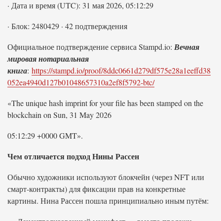
· Дата и время (UTC): 31 мая 2026, 05:12:29
· Блок: 2480429 · 42 подтверждения
Официальное подтверждение сервиса Stampd.io:
Вечная
мировая нотариальная
книга
:
https://stampd.io/proof/8ddc0661d279df575e28a1eeffd38
052ea4940d127b01048657310a2ef8f5792-btc/
«The unique hash imprint for your file has been stamped on the
blockchain on Sun, 31 May 2026
05:12:29 +0000 GMT».
Чем отличается подход Нины Рассен
Обычно художники используют блокчейн (через NFT или
смарт-контракты) для фиксации прав на конкретные
картины. Нина Рассен пошла принципиально иным путём: