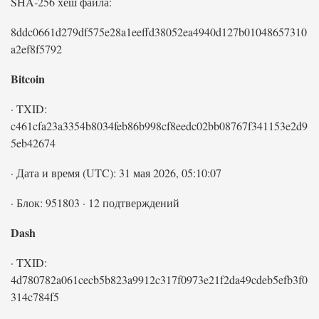
SHA‑256 хеш файла:
8ddc0661d279df575e28a1eeffd38052ea4940d127b01048657310
a2ef8f5792
Bitcoin
· TXID:
c461cfa23a3354b8034feb86b998cf8eedc02bb08767f341153e2d9
5eb42674
· Дата и время (UTC): 31 мая 2026, 05:10:07
· Блок: 951803 · 12 подтверждений
Dash
· TXID:
4d780782a061cecb5b823a9912c317f0973e21f2da49cdeb5efb3f0
314c784f5