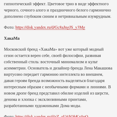
гипнотический эффект. Цветовое трио в виде эффектного
черного, сочного алого и праздничного белого гармонично
дополнено глубоким синим и нетривиальным изумрудным.
Фото:
https://disk.yandex.ru/d/Gc8aJngJS_y3Mg
ХакаМа
Московский бренд «ХакаМа» вот уже который модный
сезон остается верен себе, своей философии, развивая
собственный стиль: восточный минимализм и культ
асимметрии. Основатель и дизайнер бренда Лена Макашова
виртуозно передает гармонию интеллекта во внешнем,
давая героям бренда возможность выделяться благодаря
интересным образам с необычными формами и линиями. В
новом дропе бренд представил обилие изделий из шерсти,
денима и хлопка с эксклюзивными принтами,
разработанными художниками Дома моды.
Фото:
https://disk.yandex.ru/d/aZ_qU65QhKv0qQ