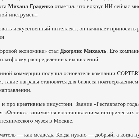
Михаил Граденко
кта
отметил, что вокруг ИИ сейчас мн
ной инструмент.
овать искусственный интеллект, он начинает приносить
он.
Джерлис Михаэль
фровой экономике» стал
. Его компани
т платформу распределенных вычислений.
ронной коммерции получил основатель компании COPT
м, такие награды становятся для бизнеса подтверждением
направлении.
 и про креативные индустрии. Звание «Реставратор год
ия «Феникс» занимается восстановлением исторических о
технического музея в Москве.
атель — как медведь. Когда нужно — добрый, а когда 