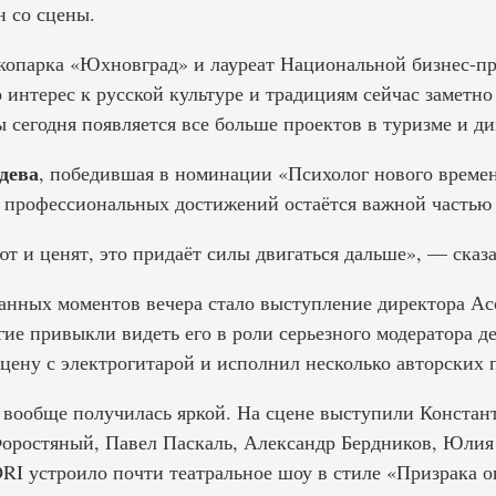
 со сцены.
копарка «Юхновград» и лауреат Национальной бизнес-п
о интерес к русской культуре и традициям сейчас заметно
 сегодня появляется все больше проектов в туризме и ди
дева
, победившая в номинации «Психолог нового времен
е профессиональных достижений остаётся важной частью
ют и ценят, это придаёт силы двигаться дальше», — сказа
анных моментов вечера стало выступление директора А
ие привыкли видеть его в роли серьезного модератора д
сцену с электрогитарой и исполнил несколько авторских 
вообще получилась яркой. На сцене выступили Констан
оростяный, Павел Паскаль, Александр Бердников, Юлия
I устроило почти театральное шоу в стиле «Призрака о