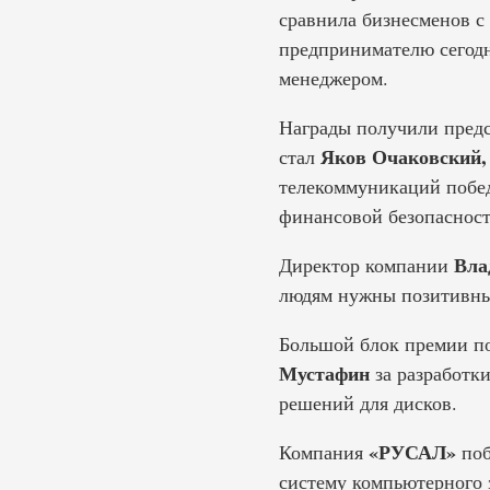
сравнила бизнесменов с
предпринимателю сегодн
менеджером.
Награды получили предс
Яков Очаковский,
стал
телекоммуникаций побе
финансовой безопасност
Вла
Директор компании
людям нужны позитивные
Большой блок премии по
Мустафин
за разработк
решений для дисков.
«РУСАЛ»
Компания
поб
систему компьютерного 