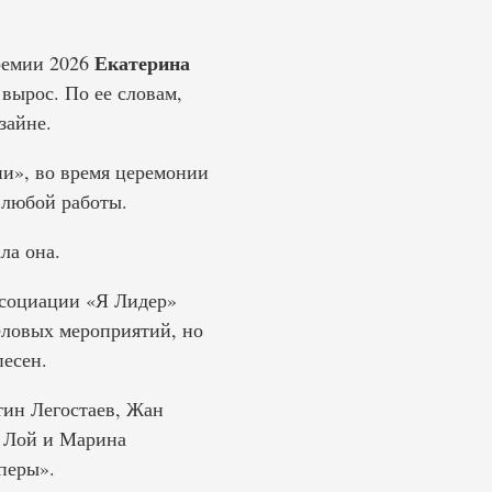
Екатерина
ремии 2026
 вырос. По ее словам,
зайне.
и», во время церемонии
 любой работы.
ла она.
ссоциации «Я Лидер»
еловых мероприятий, но
песен.
тин Легостаев, Жан
 Лой и Марина
перы».