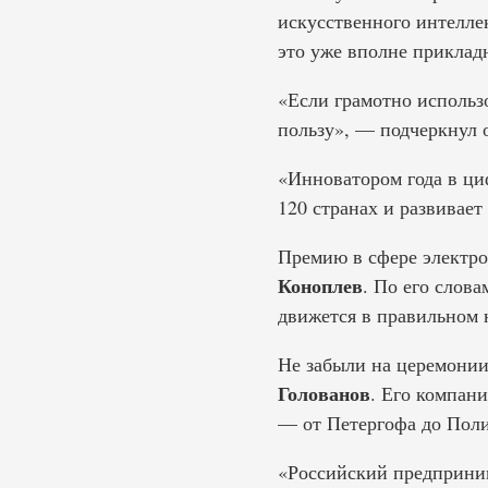
искусственного интелле
это уже вполне приклад
«Если грамотно использ
пользу», — подчеркнул 
«Инноватором года в ци
120 странах и развивае
Премию в сфере элект
Коноплев
. По его слова
движется в правильном 
Не забыли на церемонии
Голованов
. Его компан
— от Петергофа до Поли
«Российский предприним