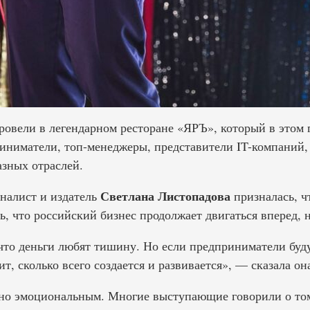
овели в легендарном ресторане «ЯРЪ», который в этом г
риниматели, топ-менеджеры, представители IT-компаний,
азных отраслей.
Светлана Листопадова
налист и издатель
призналась, чт
, что российский бизнес продолжает двигаться вперед, 
 что деньги любят тишину. Но если предприниматели буду
т, сколько всего создается и развивается», — сказала он
но эмоциональным. Многие выступающие говорили о том,