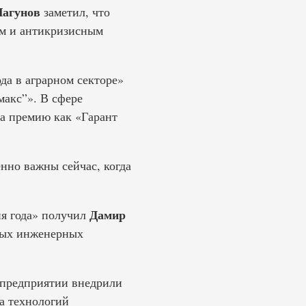
Лагунов
заметил, что
ом и антикризисным
да в аграрном секторе»
акс”». В сфере
а премию как «Гарант
нно важны сейчас, когда
Дамир
я года» получил
вых инженерных
 предприятии внедрили
а технологий