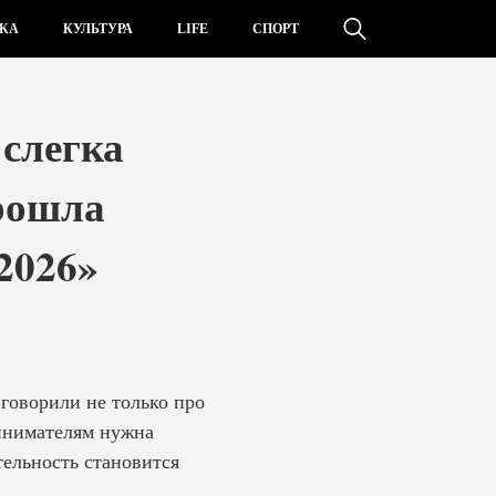
КА
КУЛЬТУРА
LIFE
СПОРТ
слегка
рошла
2026»
говорили не только про
ринимателям нужна
ельность становится