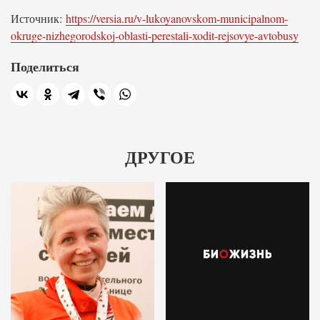
Источник:
https://versia.ru/v-lukoyanovskom-municipalnom-
okruge-nizhegorodskoj-oblasti-perestali-xodit-rejsovye-avtobusy
Поделиться
ДРУГОЕ