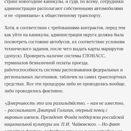
стране новогодние каникулы, и судя, по всему, сотрудники
администрации располагают собственными автомобилями
и не «привязаны» к общественному транспорту.
Хотя, в соответствии с требованиями контрактов, перед тем
как уйти на каникулы, администрация округа должна была
посмотреть состояние автобусов, их соответствие условиям
технического задания, после чего выдать карты маршрутов
(допуск). Проверить наличие системы ГЛОНАСС,
терминалов безналичной оплаты проезда,
работоспособность системы распознавания федеральных и
региональных льготников, табличек на самих транспортных
средствах. Все эти процедуры либо не проводилась вообще,
либо проводились фиктивно.
«Доверчивость это или разгильдяйство, – нам не известно,
– рассказывает Дмитрий Галихин, оперный певец с
мировым именем, Президент Фонда поддержки российской
национальной культуры им. П.И. Чайковского. – Но факт
остаётся фактом: подрядчик взял и не вывел автобусы на