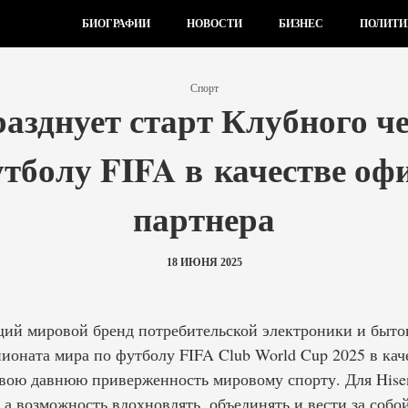
БИОГРАФИИ
НОВОСТИ
БИЗНЕС
ПОЛИТИ
Спорт
разднует старт Клубного 
утболу FIFA в качестве оф
партнера
18 ИЮНЯ 2025
щий мировой бренд потребительской электроники и быто
ионата мира по футболу FIFA Club World Cup 2025 в кач
свою давнюю приверженность мировому спорту. Для Hise
 а возможность вдохновлять, объединять и вести за соб