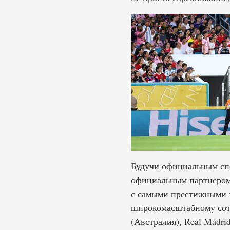
Будучи официальным спо
официальным партнером
с самыми престижными т
широкомасштабному сотр
(Австралия), Real Madr