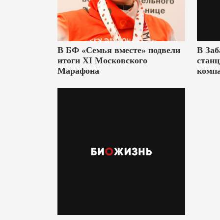
В БФ «Семья вместе» подвели
В Заб
итоги XI Московского
станц
Марафона
комп