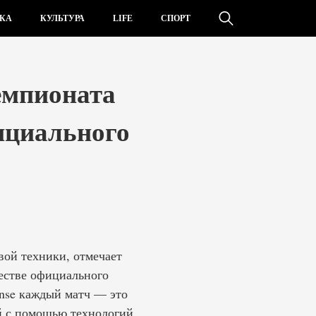
КА
КУЛЬТУРА
LIFE
СПОРТ
чемпионата
ициального
вой техники, отмечает
естве официального
nse каждый матч — это
ой с помощью технологий.