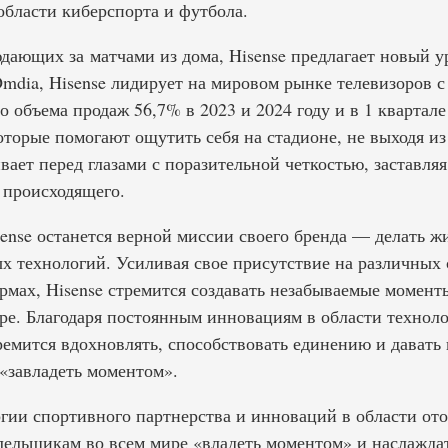
области киберспорта и футбола.
дающих за матчами из дома, Hisense предлагает новый у
mdia, Hisense лидирует на мировом рынке телевизоров с
 объема продаж 56,7% в 2023 и 2024 году и в 1 квартале 
торые помогают ощутить себя на стадионе, не выходя из
ает перед глазами с поразительной четкостью, заставля
 происходящего.
ense останется верной миссии своего бренда — делать ж
 технологий. Усиливая свое присутствие на различных
рмах, Hisense стремится создавать незабываемые момент
ре. Благодаря постоянным инновациям в области технол
тремится вдохновлять, способствовать единению и дават
«завладеть моментом».
гии спортивного партнерства и инноваций в области ото
лельщикам во всем мире «владеть моментом» и наслаждат