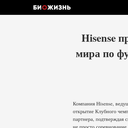
Hisense п
мира по ф
Компания Hisense, веду
открытие Клубного чемп
партнера, подтверждая 
не просто соревнование,