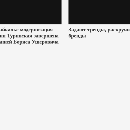
айкалье модернизация
Задают тренды, раскруч
ии Туринская завершена
бренды
анией Бориса Ушеровича