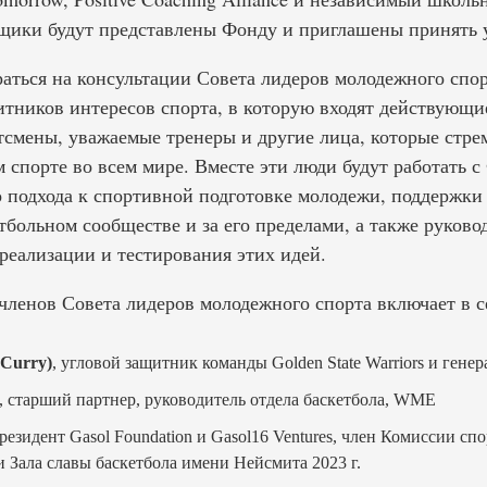
ики будут представлены Фонду и приглашены принять у
раться на консультации Совета лидеров молодежного спо
итников интересов спорта, в которую входят действующ
смены, уважаемые тренеры и другие лица, которые стре
 спорте во всем мире. Вместе эти люди будут работать с
 подхода к спортивной подготовке молодежи, поддержки 
тбольном сообществе и за его пределами, а также руково
реализации и тестирования этих идей.
членов Совета лидеров молодежного спорта включает в 
 Curry)
, угловой защитник команды Golden State Warriors и генер
, старший партнер, руководитель отдела баскетбола, WME
президент Gasol Foundation и Gasol16 Ventures, член Комиссии 
 Зала славы баскетбола имени Нейсмита 2023 г.