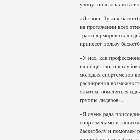
улицу, пользовались св
«Любовь Луки к баскетбо
на протяжении всех этих
трансформировать людей
принесет пользу баскет
«У нас, как профессион
на общество, и я глубо
молодых спортсменов во
расширения возможносте
опытом, обменяться иде
группы лидеров».
«Я очень рада присоеди
спортсменами и защитни
баскетболу и помогаем р
я приобрела от работы с