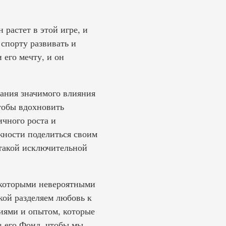
 растет в этой игре, и
 спорту развивать и
его мечту, и он
зания значимого влияния
тобы вдохновить
чного роста и
жности поделиться своим
 такой исключительной
некоторыми невероятными
ой разделяем любовь к
ниями и опытом, которые
в его Фонд, чтобы мы