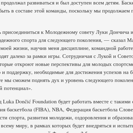
продолжал развиваться и был доступен всем детям. Баск
 быть в составе этой команды, поскольку мы продолжаем 
ь присоединиться к Молодежному совету Луки Дончича и
дежного спорта для следующего поколения, — сказал М
 моей жизни, научив меня дисциплине, командной работе
дят далеко за рамки игры. Сотрудничая с Лукой и Совет
оторые откроют новые перспективы для молодых спортсм
о и поддержку, необходимые для достижения успехов на 
те мы сможем поднять дух и уровень следующего поколен
й потенциал».
д Luka Dončić Foundation будет работать вместе с такими
я баскетбола (FIBA), NBA, Федерация баскетбола Словен
асти спорта, развития молодежи, оздоровления и образов
сему миру, в рамках которых будет внедряться и испыты