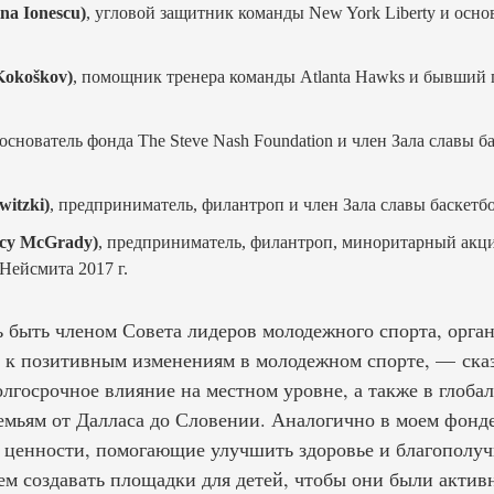
na Ionescu)
, угловой защитник команды New York Liberty и осно
Kokoškov)
, помощник тренера команды Atlanta Hawks и бывший
 основатель фонда The Steve Nash Foundation и член Зала славы 
itzki)
, предприниматель, филантроп и член Зала славы баскетб
cy McGrady)
, предприниматель, филантроп, миноритарный акци
Нейсмита 2017 г.
ь быть членом Совета лидеров молодежного спорта, орга
 к позитивным изменениям в молодежном спорте, — сказ
лгосрочное влияние на местном уровне, а также в глоба
ьям от Далласа до Словении. Аналогично в моем фонде E
 ценности, помогающие улучшить здоровье и благополучи
ем создавать площадки для детей, чтобы они были актив