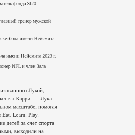
ватель фонда SI20
 главный тренер мужской
баскетбола имени Нейсмита
ола имени Нейсмита 2023 г.
онер NFL и член Зала
низованного Лукой,
ал г-н Карри. — Лука
льном масштабе, помогая
at. Learn. Play.
е детей за счет спорта
ными, выходили на