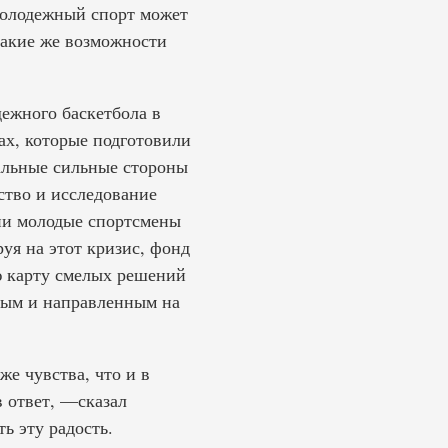
молодежный спорт может
такие же возможности
ежного баскетбола в
ах, которые подготовили
альные сильные стороны
ество и исследование
ии молодые спортсмены
руя на этот кризис, фонд
ю карту смелых решений
лым и направленным на
же чувства, что и в
в ответ, —сказал
ь эту радость.