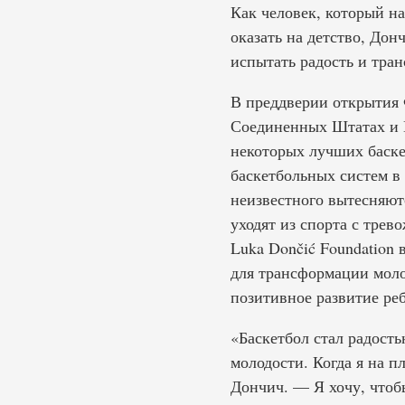
Как человек, который н
оказать на детство, До
испытать радость и тра
В преддверии открытия 
Соединенных Штатах и Е
некоторых лучших баске
баскетбольных систем в 
неизвестного вытесняют
уходят из спорта с трев
Luka Dončić Foundation
для трансформации моло
позитивное развитие реб
«Баскетбол стал радость
молодости. Когда я на п
Дончич. — Я хочу, чтоб