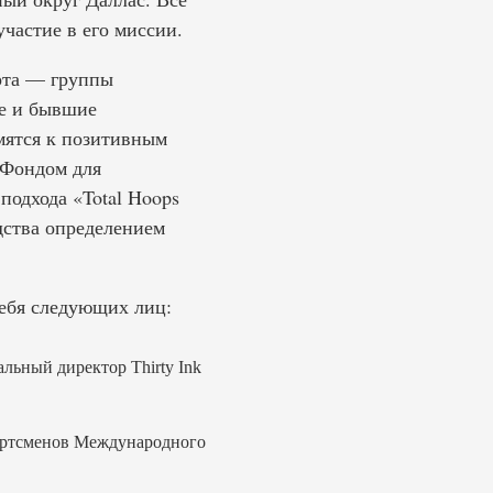
частие в его миссии.
рта — группы
ие и бывшие
мятся к позитивным
 Фондом для
подхода «Total Hoops
дства определением
себя следующих лиц:
альный директор Thirty Ink
спортсменов Международного