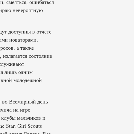
и, смеяться, ошибаться
бираю невероятную
дут доступны в отчете
ными новаторами,
росов, а также
 излагается состояние
аслуживают
ся лишь одним
ивной молодежной
rs во Всемирный день
нчича на игре
 клубы мальчиков и
 Star, Girl Scouts
ьный округ Даллас. Все