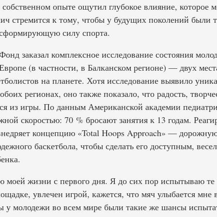
а собственном опыте ощутил глубокое влияние, которое 
нчич стремится к тому, чтобы у будущих поколений были 
нсформирующую силу спорта.
Фонд заказал комплексное исследование состояния молод
вропе (в частности, в Балканском регионе) — двух мест
тболистов на планете. Хотя исследование выявило уник
обоих регионах, оно также показало, что радость, творч
ся из игры. По данным Американской академии педиатр
ожной скоростью: 70 % бросают занятия к 13 годам. Реаги
 внедряет концепцию «Total Hoops Approach» — дорожну
дежного баскетбола, чтобы сделать его доступным, весе
енка.
ю моей жизни с первого дня. Я до сих пор испытываю те 
лощадке, увлечен игрой, кажется, что мяч улыбается мне 
ы у молодежи во всем мире были такие же шансы испытат