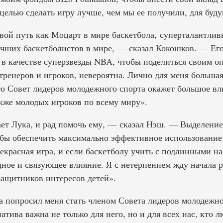
 целью сделать игру лучше, чем мы ее получили, для буд
вой путь как Моцарт в мире баскетбола, суперталантлив
лучших баскетболистов в мире, — сказал Кокошков. — Его
в качестве суперзвезды NBA, чтобы поделиться своим о
ренеров и игроков, невероятна. Лично для меня большая 
то Совет лидеров молодежного спорта окажет большое вл
акже молодых игроков по всему миру».
ает Лука, и рад помочь ему, — сказал Нэш. — Выделение
бы обеспечить максимально эффективное использование
екрасная игра, и если баскетболу учить с подлинными н
ное и связующее влияние. Я с нетерпением жду начала р
защитников интересов детей».
а попросил меня стать членом Совета лидеров молодежно
ива важна не только для него, но и для всех нас, кто л