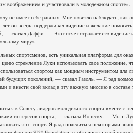
оим воображением и участвовали в молодежном спорте».
лу не имеет себе равных. Мне повезло наблюдать, как он
 лет он всегда поддерживал видение и желание помогать
, — сказал Даффи. — Этот отчет отражает его видение и 
больному миру».
альных спортсменов, есть уникальная платформа для ока
ко ценю стремление Луки использовать свое положение, ч
спользоваться спортом как мощным инструментом для ли
й будущих поколений, — сказал Газоль. — Я рад возмо
ями и внести свой вклад в эту важную миссию в составе
ниться к Совету лидеров молодежного спорта вместе с 
ками интересов спорта, — сказала Ионеску. — Мы с Лук
азвивать этот спорт. Я рада поделиться некоторыми зна
 моим фондом SI20 Foundation, чтобы внести свой вклад 