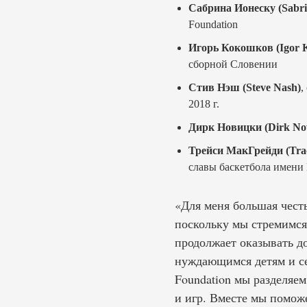
Сабрина Ионеску (Sabri
Foundation
Игорь Кокошков (Igor 
сборной Словении
Стив Нэш (Steve Nash)
,
2018 г.
Дирк Новицки (Dirk Now
Трейси МакГрейди (Tra
славы баскетбола имени 
«Для меня большая чест
поскольку мы стремимся
продолжает оказывать до
нуждающимся детям и сем
Foundation мы разделяем
и игр. Вместе мы помож