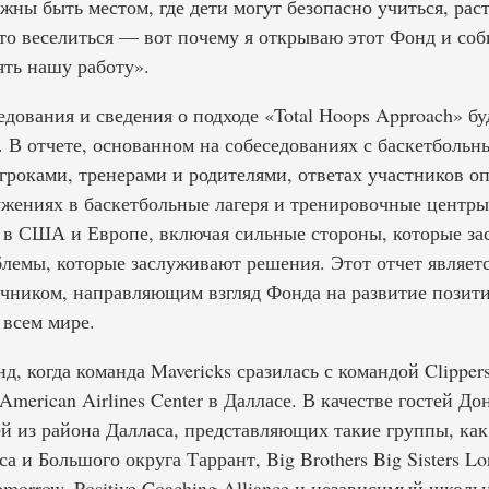
ны быть местом, где дети могут безопасно учиться, раст
сто веселиться — вот почему я открываю этот Фонд и со
ять нашу работу».
дования и сведения о подходе «Total Hoops Approach» бу
l». В отчете, основанном на собеседованиях с баскетболь
гроками, тренерами и родителями, ответах участников оп
жениях в баскетбольные лагеря и тренировочные центры,
 в США и Европе, включая сильные стороны, которые з
блемы, которые заслуживают решения. Этот отчет являет
чником, направляющим взгляд Фонда на развитие позит
 всем мире.
, когда команда Mavericks сразилась с командой Clippe
American Airlines Center в Далласе. В качестве гостей До
ей из района Далласа, представляющих такие группы, как
 и Большого округа Таррант, Big Brothers Big Sisters Lone
Tomorrow, Positive Coaching Alliance и независимый школ