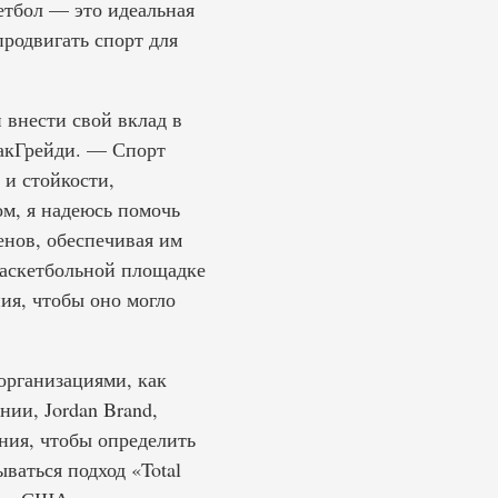
етбол — это идеальная
продвигать спорт для
 внести свой вклад в
акГрейди. — Спорт
 и стойкости,
ом, я надеюсь помочь
енов, обеспечивая им
баскетбольной площадке
ия, чтобы оно могло
 организациями, как
ии, Jordan Brand,
ания, чтобы определить
ваться подход «Total