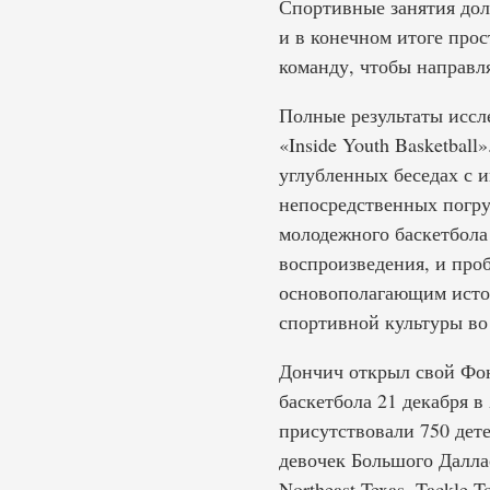
Спортивные занятия долж
и в конечном итоге про
команду, чтобы направл
Полные результаты иссле
«Inside Youth Basketbal
углубленных беседах с и
непосредственных погру
молодежного баскетбола
воспроизведения, и про
основополагающим исто
спортивной культуры во
Дончич открыл свой Фонд
баскетбола 21 декабря в 
присутствовали 750 дет
девочек Большого Далласа
Northeast Texas, Tackle 