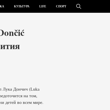
КА
КУЛЬТУРА
LIFE
СПОРТ
Dončić
вития
п Лука Дончич (Luka
редоточится на том,
и детей во всем мире.