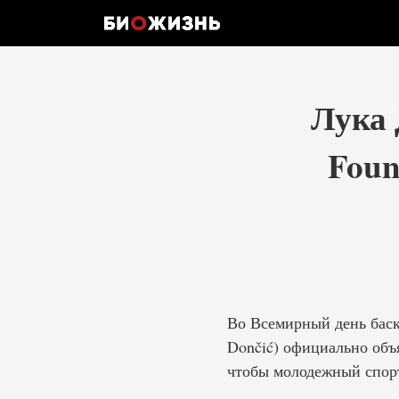
Лука 
Foun
Во Всемирный день баск
Dončić) официально объя
чтобы молодежный спорт